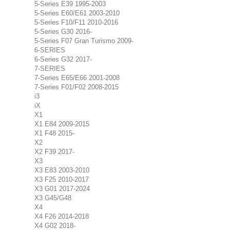
5-Series E39 1995-2003
5-Series E60/E61 2003-2010
5-Series F10/F11 2010-2016
5-Series G30 2016-
5-Series F07 Gran Turismo 2009-
6-SERIES
6-Series G32 2017-
7-SERIES
7-Series E65/E66 2001-2008
7-Series F01/F02 2008-2015
i3
iX
X1
X1 E84 2009-2015
X1 F48 2015-
X2
X2 F39 2017-
X3
X3 E83 2003-2010
X3 F25 2010-2017
X3 G01 2017-2024
X3 G45/G48
X4
X4 F26 2014-2018
X4 G02 2018-