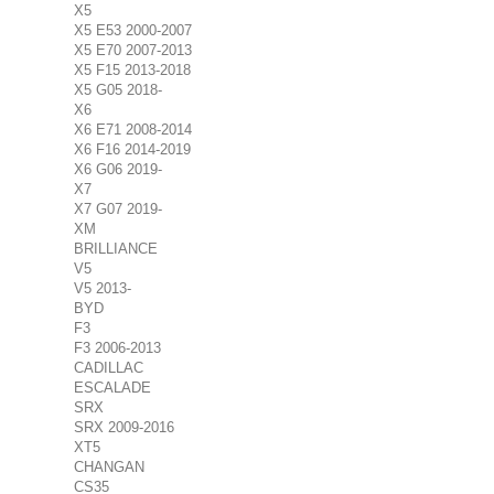
X5
X5 E53 2000-2007
X5 E70 2007-2013
X5 F15 2013-2018
X5 G05 2018-
X6
X6 E71 2008-2014
X6 F16 2014-2019
X6 G06 2019-
X7
X7 G07 2019-
XM
BRILLIANCE
V5
V5 2013-
BYD
F3
F3 2006-2013
CADILLAC
ESCALADE
SRX
SRX 2009-2016
XT5
CHANGAN
CS35