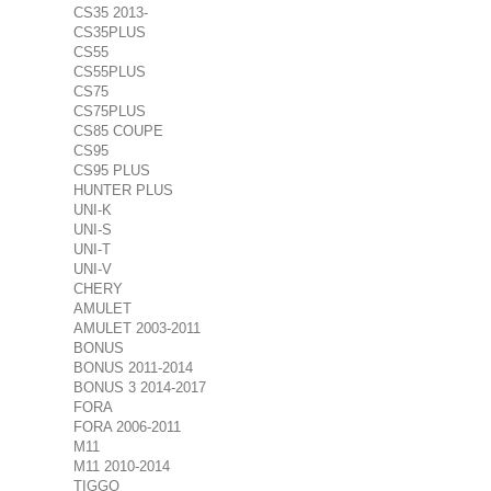
CS35 2013-
CS35PLUS
CS55
CS55PLUS
CS75
CS75PLUS
CS85 COUPE
CS95
CS95 PLUS
HUNTER PLUS
UNI-K
UNI-S
UNI-T
UNI-V
CHERY
AMULET
AMULET 2003-2011
BONUS
BONUS 2011-2014
BONUS 3 2014-2017
FORA
FORA 2006-2011
M11
M11 2010-2014
TIGGO