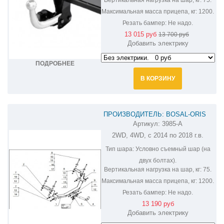
Максимальная масса прицепа, кг:
1200.
Резать бампер:
Не надо.
13 015 руб
13 700 руб
Добавить электрику
ПОДРОБНЕЕ
В КОРЗИНУ
ПРОИЗВОДИТЕЛЬ: BOSAL-ORIS
Артикул:
3985-A
ФАРКОП НА FORD ECOSPORT 3985-A
2WD, 4WD, с 2014 по 2018 г.в.
Тип шара:
Условно съемный шар (на
двух болтах).
Вертикальная нагрузка на шар, кг:
75.
Максимальная масса прицепа, кг:
1200.
Резать бампер:
Не надо.
13 190 руб
Добавить электрику