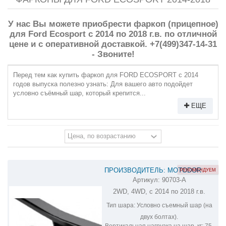
У нас Вы можете приобрести фаркоп (прицепное)
для Ford Ecosport с 2014 по 2018 г.в. по отличной
цене и с оперативной доставкой. +7(499)347-14-31
- Звоните!
Перед тем как купить фаркоп для FORD ECOSPORT с 2014
годов выпуска полезно узнать: Для вашего авто подойдет
условно съёмный шар, который крепится...
ЕЩЕ
ПРОИЗВОДИТЕЛЬ: MOTODOR
РЕКОМЕНДУЕМ
Артикул:
90703-A
ФАРКОП НА FORD ECOSPORT 90703-
2WD, 4WD, с 2014 по 2018 г.в.
A
Тип шара:
Условно съемный шар (на
двух болтах).
Вертикальная нагрузка на шар, кг:
75.