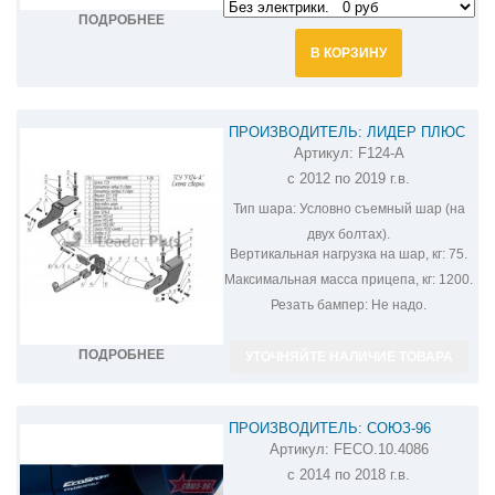
ПОДРОБНЕЕ
В КОРЗИНУ
ПРОИЗВОДИТЕЛЬ: ЛИДЕР ПЛЮС
Артикул:
F124-A
ФАРКОП НА FORD ECOSPORT F124-A
с 2012 по 2019 г.в.
Тип шара:
Условно съемный шар (на
двух болтах).
Вертикальная нагрузка на шар, кг:
75.
Максимальная масса прицепа, кг:
1200.
Резать бампер:
Не надо.
ПОДРОБНЕЕ
УТОЧНЯЙТЕ НАЛИЧИЕ ТОВАРА
ПРОИЗВОДИТЕЛЬ: СОЮЗ-96
Артикул:
FECO.10.4086
ФАРКОП НА FORD ECOSPORT
с 2014 по 2018 г.в.
FECO.10.4086