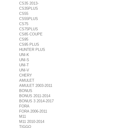
CS35 2013-
CS35PLUS
CS55
CS55PLUS
CS75
CS75PLUS
CS85 COUPE
CS95
CS95 PLUS
HUNTER PLUS
UNI-K
UNI-S
UNI-T
UNI-V
CHERY
AMULET
AMULET 2003-2011
BONUS
BONUS 2011-2014
BONUS 3 2014-2017
FORA
FORA 2006-2011
M11
M11 2010-2014
TIGGO