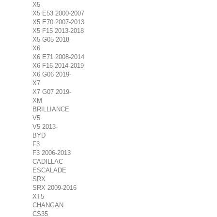
X5
X5 E53 2000-2007
X5 E70 2007-2013
X5 F15 2013-2018
X5 G05 2018-
X6
X6 E71 2008-2014
X6 F16 2014-2019
X6 G06 2019-
X7
X7 G07 2019-
XM
BRILLIANCE
V5
V5 2013-
BYD
F3
F3 2006-2013
CADILLAC
ESCALADE
SRX
SRX 2009-2016
XT5
CHANGAN
CS35