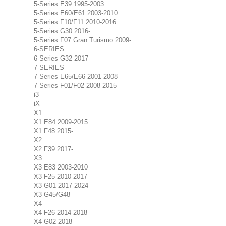
5-Series E39 1995-2003
5-Series E60/E61 2003-2010
5-Series F10/F11 2010-2016
5-Series G30 2016-
5-Series F07 Gran Turismo 2009-
6-SERIES
6-Series G32 2017-
7-SERIES
7-Series E65/E66 2001-2008
7-Series F01/F02 2008-2015
i3
iX
X1
X1 E84 2009-2015
X1 F48 2015-
X2
X2 F39 2017-
X3
X3 E83 2003-2010
X3 F25 2010-2017
X3 G01 2017-2024
X3 G45/G48
X4
X4 F26 2014-2018
X4 G02 2018-