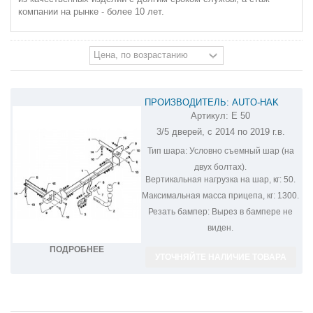
компании на рынке - более 10 лет.
ПРОИЗВОДИТЕЛЬ: AUTO-HAK
Артикул:
E 50
ФАРКОП НА OPEL CORSA E E 50
3/5 дверей, с 2014 по 2019 г.в.
Тип шара:
Условно съемный шар (на
двух болтах).
Вертикальная нагрузка на шар, кг:
50.
Максимальная масса прицепа, кг:
1300.
Резать бампер:
Вырез в бампере не
виден.
ПОДРОБНЕЕ
УТОЧНЯЙТЕ НАЛИЧИЕ ТОВАРА