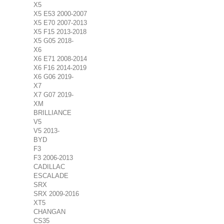
X5
X5 E53 2000-2007
X5 E70 2007-2013
X5 F15 2013-2018
X5 G05 2018-
X6
X6 E71 2008-2014
X6 F16 2014-2019
X6 G06 2019-
X7
X7 G07 2019-
XM
BRILLIANCE
V5
V5 2013-
BYD
F3
F3 2006-2013
CADILLAC
ESCALADE
SRX
SRX 2009-2016
XT5
CHANGAN
CS35