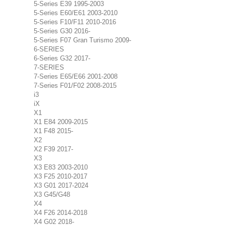
5-Series E39 1995-2003
5-Series E60/E61 2003-2010
5-Series F10/F11 2010-2016
5-Series G30 2016-
5-Series F07 Gran Turismo 2009-
6-SERIES
6-Series G32 2017-
7-SERIES
7-Series E65/E66 2001-2008
7-Series F01/F02 2008-2015
i3
iX
X1
X1 E84 2009-2015
X1 F48 2015-
X2
X2 F39 2017-
X3
X3 E83 2003-2010
X3 F25 2010-2017
X3 G01 2017-2024
X3 G45/G48
X4
X4 F26 2014-2018
X4 G02 2018-