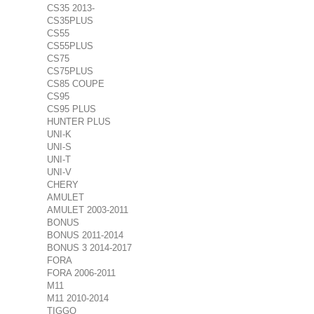
CS35 2013-
CS35PLUS
CS55
CS55PLUS
CS75
CS75PLUS
CS85 COUPE
CS95
CS95 PLUS
HUNTER PLUS
UNI-K
UNI-S
UNI-T
UNI-V
CHERY
AMULET
AMULET 2003-2011
BONUS
BONUS 2011-2014
BONUS 3 2014-2017
FORA
FORA 2006-2011
M11
M11 2010-2014
TIGGO