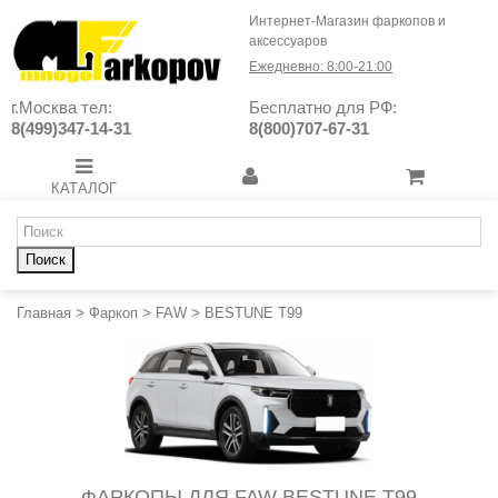
Интернет-Магазин фаркопов и
аксессуаров
Ежедневно: 8:00-21:00
г.Москва тел:
Бесплатно для РФ:
8(499)347-14-31
8(800)707-67-31
КАТАЛОГ
Поиск
Главная
>
Фаркоп
>
FAW
>
BESTUNE T99
ФАРКОПЫ ДЛЯ FAW BESTUNE T99