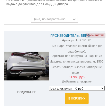
выдача документов для ГИБДД и дилера.
ПРОИЗВОДИТЕЛЬ: BERG
РЕКОМЕНДУЕМ
Артикул:
F.8812.001
ФАРКОП НА FAW BESTUNE T99
Тип шара:
Условно съемный шар (на
F.8812.001
двух болтах).
Вертикальная нагрузка на шар, кг:
75.
Максимальная масса прицепа, кг:
1500.
Резать бампер:
Вырез в бампере не
виден.
11 985 руб
Добавить электрику
ПОДРОБНЕЕ
В КОРЗИНУ