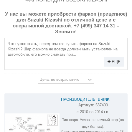
У нас вы можете приобрести фаркоп (прицепное)
для Suzuki Kizashi по отличной цене и с
оперативной доставкой. +7 (499) 347 14 31 –
Звоните!
Что нужно знать, перед тем как купить фаркоп на Suzuki
Kizashi? Шар фаркопа не всегда должен быть установлен на
автомобиле, его можно снимать при...
ЕЩЕ
ПРОИЗВОДИТЕЛЬ: BRINK
Артикул:
537400
ФАРКОП НА SUZUKI KIZASHI 537400
с 2010 по 2014 г.в.
Тип шара:
Условно съемный шар (на
двух болтах).
Вертикальная нагрузка на шар, кг:
75.