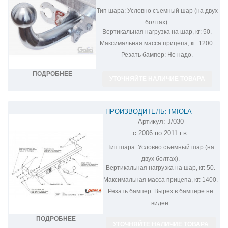
Тип шара:
Условно съемный шар (на двух
болтах).
Вертикальная нагрузка на шар, кг:
50.
Максимальная масса прицепа, кг:
1200.
Резать бампер:
Не надо.
ПОДРОБНЕЕ
УТОЧНЯЙТЕ НАЛИЧИЕ ТОВАРА
ПРОИЗВОДИТЕЛЬ: IMIOLA
Артикул:
J/030
ФАРКОП НА HYUNDAI VERNA J/030
с 2006 по 2011 г.в.
Тип шара:
Условно съемный шар (на
двух болтах).
Вертикальная нагрузка на шар, кг:
50.
Максимальная масса прицепа, кг:
1400.
Резать бампер:
Вырез в бампере не
виден.
ПОДРОБНЕЕ
УТОЧНЯЙТЕ НАЛИЧИЕ ТОВАРА