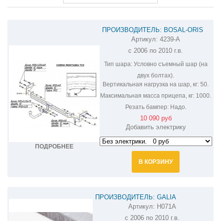
ПРОИЗВОДИТЕЛЬ: BOSAL-ORIS
Артикул:
4239-A
ФАРКОП НА HYUNDAI VERNA 4239-A
с 2006 по 2010 г.в.
Тип шара:
Условно съемный шар (на
двух болтах).
Вертикальная нагрузка на шар, кг:
50.
Максимальная масса прицепа, кг:
1000.
Резать бампер:
Надо.
10 090 руб
Добавить электрику
ПОДРОБНЕЕ
В КОРЗИНУ
ПРОИЗВОДИТЕЛЬ: GALIA
Артикул:
H071A
ОЦИНКОВАННЫЙ ФАРКОП НА
с 2006 по 2010 г.в.
HYUNDAI VERNA H071A