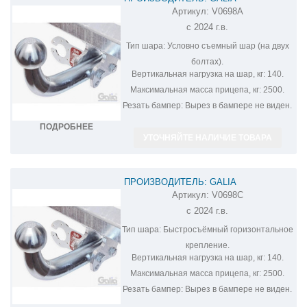
Артикул:
V0698A
ОЦИНКОВАННЫЙ ФАРКОП НА
с 2024 г.в.
VOLKSWAGEN TAYRON V0698A
Тип шара:
Условно съемный шар (на двух
болтах).
Вертикальная нагрузка на шар, кг:
140.
Максимальная масса прицепа, кг:
2500.
Резать бампер:
Вырез в бампере не виден.
ПОДРОБНЕЕ
УТОЧНЯЙТЕ НАЛИЧИЕ ТОВАРА
ПРОИЗВОДИТЕЛЬ: GALIA
Артикул:
V0698C
ОЦИНКОВАННЫЙ ФАРКОП НА
с 2024 г.в.
VOLKSWAGEN TAYRON V0698C
Тип шара:
Быстросъёмный горизонтальное
крепление.
Вертикальная нагрузка на шар, кг:
140.
Максимальная масса прицепа, кг:
2500.
Резать бампер:
Вырез в бампере не виден.