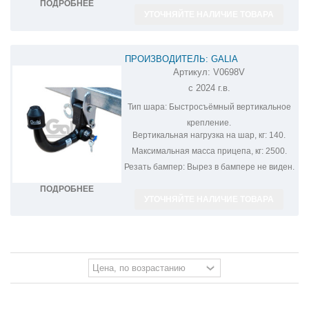
ПОДРОБНЕЕ
УТОЧНЯЙТЕ НАЛИЧИЕ ТОВАРА
ПРОИЗВОДИТЕЛЬ: GALIA
Артикул:
V0698V
ОЦИНКОВАННЫЙ ФАРКОП НА
с 2024 г.в.
VOLKSWAGEN TAYRON V0698V
Тип шара:
Быстросъёмный вертикальное
крепление.
Вертикальная нагрузка на шар, кг:
140.
Максимальная масса прицепа, кг:
2500.
Резать бампер:
Вырез в бампере не виден.
ПОДРОБНЕЕ
УТОЧНЯЙТЕ НАЛИЧИЕ ТОВАРА