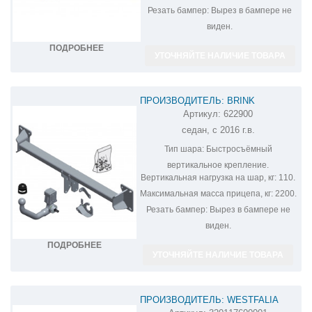
Резать бампер:
Вырез в бампере не
виден.
ПОДРОБНЕЕ
УТОЧНЯЙТЕ НАЛИЧИЕ ТОВАРА
ПРОИЗВОДИТЕЛЬ: BRINK
Артикул:
622900
ФАРКОП НА VOLVO S90 622900
седан, с 2016 г.в.
Тип шара:
Быстросъёмный
вертикальное крепление.
Вертикальная нагрузка на шар, кг:
110.
Максимальная масса прицепа, кг:
2200.
Резать бампер:
Вырез в бампере не
виден.
ПОДРОБНЕЕ
УТОЧНЯЙТЕ НАЛИЧИЕ ТОВАРА
ПРОИЗВОДИТЕЛЬ: WESTFALIA