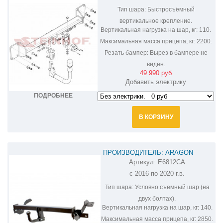
Тип шара:
Быстросъёмный
вертикальное крепление.
Вертикальная нагрузка на шар, кг:
110.
Максимальная масса прицепа, кг:
2200.
Резать бампер:
Вырез в бампере не
виден.
49 990 руб
Добавить электрику
ПОДРОБНЕЕ
В КОРЗИНУ
ПРОИЗВОДИТЕЛЬ: ARAGON
Артикул:
E6812CA
ФАРКОП НА VOLVO S90 E6812CA
с 2016 по 2020 г.в.
Тип шара:
Условно съемный шар (на
двух болтах).
Вертикальная нагрузка на шар, кг:
140.
Максимальная масса прицепа, кг:
2850.