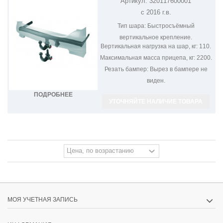
Артикул:
320117600001
ФАРКОП НА VOLVO S90 320117600001
с 2016 г.в.
Тип шара:
Быстросъёмный
вертикальное крепление.
Вертикальная нагрузка на шар, кг:
110.
Максимальная масса прицепа, кг:
2200.
Резать бампер:
Вырез в бампере не
виден.
ПОДРОБНЕЕ
УТОЧНЯЙТЕ НАЛИЧИЕ ТОВАРА
МОЯ УЧЕТНАЯ ЗАПИСЬ