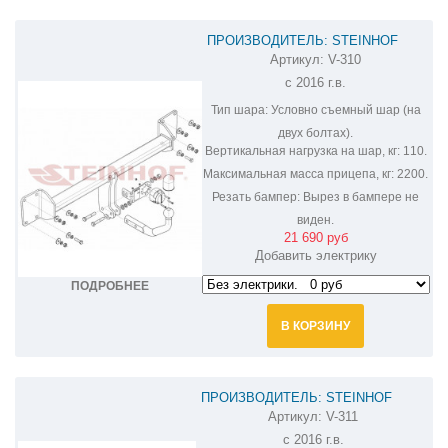
ПРОИЗВОДИТЕЛЬ: STEINHOF
Артикул:
V-310
ФАРКОП НА VOLVO S90 V-310
с 2016 г.в.
Тип шара:
Условно съемный шар (на
двух болтах).
Вертикальная нагрузка на шар, кг:
110.
Максимальная масса прицепа, кг:
2200.
Резать бампер:
Вырез в бампере не
виден.
21 690 руб
Добавить электрику
ПОДРОБНЕЕ
В КОРЗИНУ
ПРОИЗВОДИТЕЛЬ: STEINHOF
Артикул:
V-311
ФАРКОП НА VOLVO S90 V-311
с 2016 г.в.