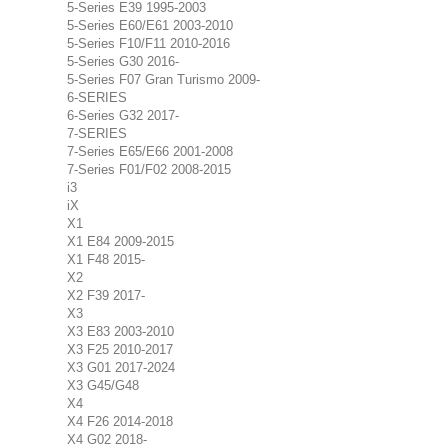
5-Series E39 1995-2003
5-Series E60/E61 2003-2010
5-Series F10/F11 2010-2016
5-Series G30 2016-
5-Series F07 Gran Turismo 2009-
6-SERIES
6-Series G32 2017-
7-SERIES
7-Series E65/E66 2001-2008
7-Series F01/F02 2008-2015
i3
iX
X1
X1 E84 2009-2015
X1 F48 2015-
X2
X2 F39 2017-
X3
X3 E83 2003-2010
X3 F25 2010-2017
X3 G01 2017-2024
X3 G45/G48
X4
X4 F26 2014-2018
X4 G02 2018-