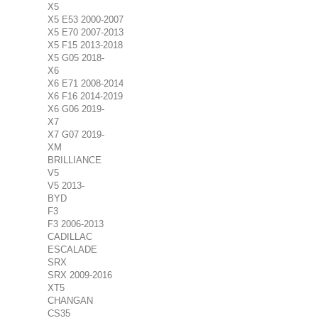
X5
X5 E53 2000-2007
X5 E70 2007-2013
X5 F15 2013-2018
X5 G05 2018-
X6
X6 E71 2008-2014
X6 F16 2014-2019
X6 G06 2019-
X7
X7 G07 2019-
XM
BRILLIANCE
V5
V5 2013-
BYD
F3
F3 2006-2013
CADILLAC
ESCALADE
SRX
SRX 2009-2016
XT5
CHANGAN
CS35