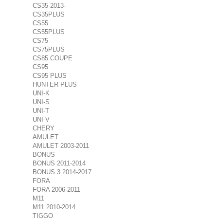
CS35 2013-
CS35PLUS
CS55
CS55PLUS
CS75
CS75PLUS
CS85 COUPE
CS95
CS95 PLUS
HUNTER PLUS
UNI-K
UNI-S
UNI-T
UNI-V
CHERY
AMULET
AMULET 2003-2011
BONUS
BONUS 2011-2014
BONUS 3 2014-2017
FORA
FORA 2006-2011
M11
M11 2010-2014
TIGGO