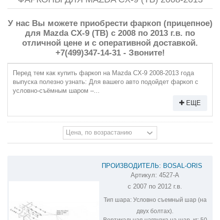
У нас Вы можете приобрести фаркоп (прицепное)
для Mazda CX-9 (TB) с 2008 по 2013 г.в. по
отличной цене и с оперативной доставкой.
+7(499)347-14-31 - Звоните!
Перед тем как купить фаркоп на Mazda CX-9 2008-2013 года
выпуска полезно узнать: Для вашего авто подойдет фаркоп с
условно-съёмным шаром –...
ЕЩЕ
ПРОИЗВОДИТЕЛЬ: BOSAL-ORIS
Артикул:
4527-A
ФАРКОП НА MAZDA CX-9 4527-A
с 2007 по 2012 г.в.
Тип шара:
Условно съемный шар (на
двух болтах).
Вертикальная нагрузка на шар, кг:
50