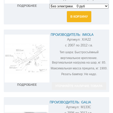
ПОДРОБНЕЕ
В КОРЗИНУ
ПРОИЗВОДИТЕЛЬ: IMIOLA
Артикул:
X/A22
ФАРКОП НА MAZDA CX-9 X/A22
с 2007 по 2012 г.в.
Тип шара:
Быстросъёмный
вертикальное крепление.
Вертикальная нагрузка на шар, кг:
85.
Максимальная масса прицепа, кг:
1900.
Резать бампер:
Не надо.
ПОДРОБНЕЕ
УТОЧНЯЙТЕ НАЛИЧИЕ ТОВАРА
ПРОИЗВОДИТЕЛЬ: GALIA
Артикул:
M133C
ОЦИНКОВАННЫЙ ФАРКОП НА MAZDA
с 2006 по 2012 г.в.