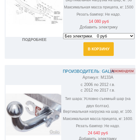
Максимальная масса прицепа, кг:
1500
Резать бампер:
Не надо.
14 080 руб
Добавить электрику
ПОДРОБНЕЕ
В КОРЗИНУ
ПРОИЗВОДИТЕЛЬ: GALIA
РЕКОМЕНДУЕМ
Артикул:
M133A
ОЦИНКОВАННЫЙ ФАРКОП НА MAZDA
с 2006 по 2012 г.в.
CX-9 M133A
с 2012 по 2017 г.в.
Тип шара:
Условно съемный шар (на
двух болтах).
Вертикальная нагрузка на шар, кг:
100.
Максимальная масса прицепа, кг:
1600.
Резать бампер:
Не надо.
24 640 руб
Добавить электрику