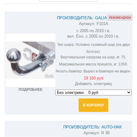
ПРОИЗВОДИТЕЛЬ: GALIA
РЕКОМЕНДУЕМ
Артикул:
F101A
ОЦИНКОВАННЫЙ ФАРКОП НА FIAT
с 2005 по 2010 г.в.
GRANDE PUNTO F101A
вкл. Evo, с 2005 по 2010 г.в.
Тип шара:
Условно съемный шар (на двух
болтах).
Вертикальная нагрузка на шар, кг:
75.
Максимальная масса прицепа, кг:
1350.
Резать бампер:
Вырез в бампере не виден.
19 160 руб
Добавить электрику
ПОДРОБНЕЕ
В КОРЗИНУ
ПРОИЗВОДИТЕЛЬ: AUTO-HAK
Артикул:
R 38
ФАРКОП НА FIAT PUNTO R 38