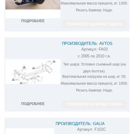
Максимальная масса прицепа, кг:
1300.
Резать бампер:
Надо.
ПОДРОБНЕЕ
УТОЧНЯЙТЕ НАЛИЧИЕ ТОВАРА
ПРОИЗВОДИТЕЛЬ: AVTOS
Артикул:
FA03
ФАРКОП НА FIAT PUNTO 3 GRANDE
с 2005 по 2010 г.в.
FA03
Тип шара:
Условно съемный шар (на
двух болтах).
Вертикальная нагрузка на шар, кг:
50.
Максимальная масса прицепа, кг:
1000.
Резать бампер:
Надо.
ПОДРОБНЕЕ
УТОЧНЯЙТЕ НАЛИЧИЕ ТОВАРА
ПРОИЗВОДИТЕЛЬ: GALIA
Артикул:
F101C
ОЦИНКОВАННЫЙ ФАРКОП НА FIAT