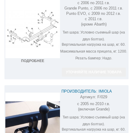
с 2006 по 2011 г.в.
Grande Punto, с 2006 по 2011 г.в.
Punto EVO, с 2009 по 2012 г.в.
с 2011 г.в.
(кроме Abarth)
Тип шара:
Условно съемный шар (на
двух болтах).
Вертикальная нагрузка на шар, кг:
60.
Максимальная масса прицепа, кг:
1200.
Резать бампер:
Надо.
ПОДРОБНЕЕ
УТОЧНЯЙТЕ НАЛИЧИЕ ТОВАРА
ПРОИЗВОДИТЕЛЬ: IMIOLA
Артикул:
F/029
ФАРКОП НА FIAT PUNTO 3 F/029
с 2005 по 2010 г.в.
(включая Grande)
Тип шара:
Условно съемный шар (на
двух болтах).
Вертикальная нагрузка на шар, кг:
60.