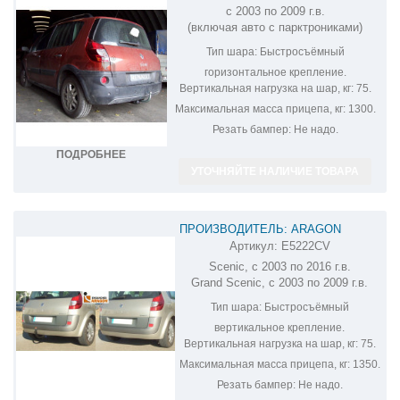
с 2003 по 2009 г.в.
RENAULT SCENIC R068C
(включая авто с парктрониками)
Тип шара:
Быстросъёмный
горизонтальное крепление.
Вертикальная нагрузка на шар, кг:
75.
Максимальная масса прицепа, кг:
1300.
Резать бампер:
Не надо.
ПОДРОБНЕЕ
УТОЧНЯЙТЕ НАЛИЧИЕ ТОВАРА
ПРОИЗВОДИТЕЛЬ: ARAGON
Артикул:
E5222CV
ФАРКОП НА RENAULT SCENIC
Scenic, с 2003 по 2016 г.в.
E5222CV
Grand Scenic, с 2003 по 2009 г.в.
Тип шара:
Быстросъёмный
вертикальное крепление.
Вертикальная нагрузка на шар, кг:
75.
Максимальная масса прицепа, кг:
1350.
Резать бампер:
Не надо.