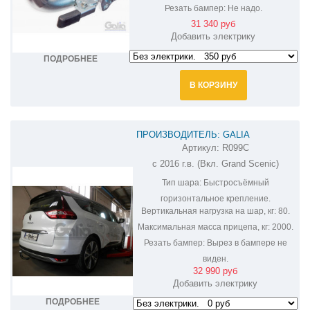
Резать бампер:
Не надо.
31 340 руб
Добавить электрику
ПОДРОБНЕЕ
В КОРЗИНУ
ПРОИЗВОДИТЕЛЬ: GALIA
Артикул:
R099C
ФАРКОП НА RENAULT SCENIC R099C
с 2016 г.в. (Вкл. Grand Scenic)
Тип шара:
Быстросъёмный
горизонтальное крепление.
Вертикальная нагрузка на шар, кг:
80.
Максимальная масса прицепа, кг:
2000.
Резать бампер:
Вырез в бампере не
виден.
32 990 руб
Добавить электрику
ПОДРОБНЕЕ