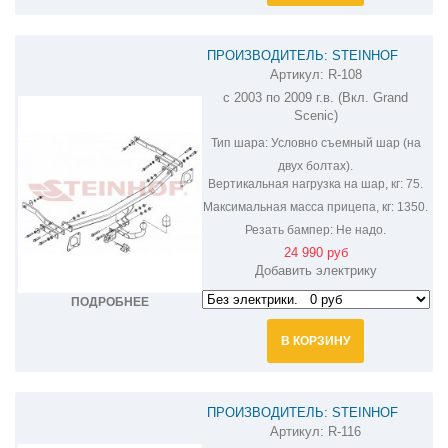
ПРОИЗВОДИТЕЛЬ: STEINHOF
Артикул:
R-108
ФАРКОП НА RENAULT SCENIC R-108
с 2003 по 2009 г.в. (Вкл. Grand
Scenic)
Тип шара:
Условно съемный шар (на
двух болтах).
Вертикальная нагрузка на шар, кг:
75.
Максимальная масса прицепа, кг:
1350.
Резать бампер:
Не надо.
24 990 руб
Добавить электрику
ПОДРОБНЕЕ
В КОРЗИНУ
ПРОИЗВОДИТЕЛЬ: STEINHOF
Артикул:
R-116
ФАРКОП НА RENAULT SCENIC R-116