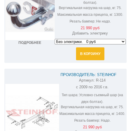
болтах).
Вертикальная нагрузка на шар, кг:
75.
Максимальная масса прицепа, кг:
1300.
Резать бампер:
Не надо.
21 990 руб
Добавить электрику
ПОДРОБНЕЕ
В КОРЗИНУ
ПРОИЗВОДИТЕЛЬ: STEINHOF
Артикул:
R-114
ФАРКОП НА RENAULT SCENIC R-114
с 2009 по 2016 г.в.
Тип шара:
Условно съемный шар (на
двух болтах).
Вертикальная нагрузка на шар, кг:
75.
Максимальная масса прицепа, кг:
1400.
Резать бампер:
Надо.
21 990 руб