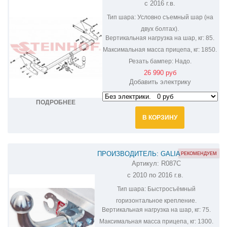
с 2016 г.в.
Тип шара:
Условно съемный шар (на
двух болтах).
Вертикальная нагрузка на шар, кг:
85.
Максимальная масса прицепа, кг:
1850.
Резать бампер:
Надо.
26 990 руб
Добавить электрику
ПОДРОБНЕЕ
В КОРЗИНУ
ПРОИЗВОДИТЕЛЬ: GALIA
РЕКОМЕНДУЕМ
Артикул:
R087C
ОЦИНКОВАННЫЙ ФАРКОП НА
с 2010 по 2016 г.в.
RENAULT SCENIC R087C
Тип шара:
Быстросъёмный
горизонтальное крепление.
Вертикальная нагрузка на шар, кг:
75.
Максимальная масса прицепа, кг:
1300.