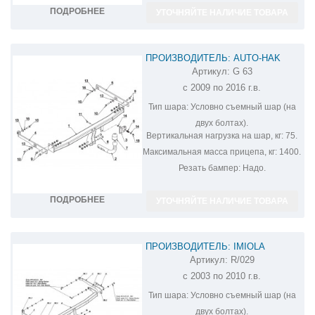
ПОДРОБНЕЕ
УТОЧНЯЙТЕ НАЛИЧИЕ ТОВАРА
ПРОИЗВОДИТЕЛЬ: AUTO-HAK
Артикул:
G 63
ФАРКОП НА RENAULT SCENIC 3 G 63
с 2009 по 2016 г.в.
Тип шара:
Условно съемный шар (на
двух болтах).
Вертикальная нагрузка на шар, кг:
75.
Максимальная масса прицепа, кг:
1400.
Резать бампер:
Надо.
ПОДРОБНЕЕ
УТОЧНЯЙТЕ НАЛИЧИЕ ТОВАРА
ПРОИЗВОДИТЕЛЬ: IMIOLA
Артикул:
R/029
ФАРКОП НА RENAULT MEGANE
с 2003 по 2010 г.в.
SCENIC 2 R/029
Тип шара:
Условно съемный шар (на
двух болтах).