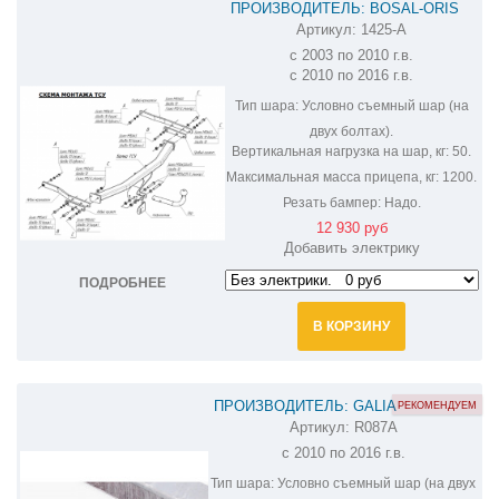
ПРОИЗВОДИТЕЛЬ: BOSAL-ORIS
Артикул:
1425-A
ФАРКОП НА RENAULT SCENIC 1425-A
с 2003 по 2010 г.в.
с 2010 по 2016 г.в.
Тип шара:
Условно съемный шар (на
двух болтах).
Вертикальная нагрузка на шар, кг:
50.
Максимальная масса прицепа, кг:
1200.
Резать бампер:
Надо.
12 930 руб
Добавить электрику
ПОДРОБНЕЕ
В КОРЗИНУ
ПРОИЗВОДИТЕЛЬ: GALIA
РЕКОМЕНДУЕМ
Артикул:
R087A
ОЦИНКОВАННЫЙ ФАРКОП НА
с 2010 по 2016 г.в.
RENAULT SCENIC R087A
Тип шара:
Условно съемный шар (на двух