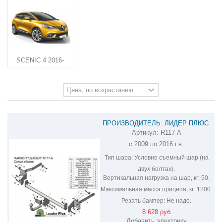
SCENIC 4 2016-
ПРОИЗВОДИТЕЛЬ: ЛИДЕР ПЛЮС
Артикул:
R117-A
ФАРКОП НА RENAULT SCENIC R117-A
с 2009 по 2016 г.в.
Тип шара:
Условно съемный шар (на
двух болтах).
Вертикальная нагрузка на шар, кг:
50.
Максимальная масса прицепа, кг:
1200.
Резать бампер:
Не надо.
8 628 руб
Добавить электрику