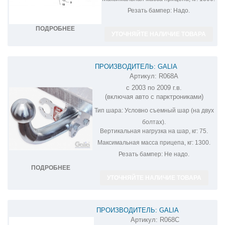
Резать бампер:
Надо.
ПОДРОБНЕЕ
УТОЧНЯЙТЕ НАЛИЧИЕ ТОВАРА
ПРОИЗВОДИТЕЛЬ: GALIA
Артикул:
R068A
ОЦИНКОВАННЫЙ ФАРКОП НА RENAULT
с 2003 по 2009 г.в.
SCENIC 2 R068A
(включая авто с парктрониками)
Тип шара:
Условно съемный шар (на двух
болтах).
Вертикальная нагрузка на шар, кг:
75.
Максимальная масса прицепа, кг:
1300.
Резать бампер:
Не надо.
ПОДРОБНЕЕ
УТОЧНЯЙТЕ НАЛИЧИЕ ТОВАРА
ПРОИЗВОДИТЕЛЬ: GALIA
Артикул:
R068C
ОЦИНКОВАННЫЙ ФАРКОП НА