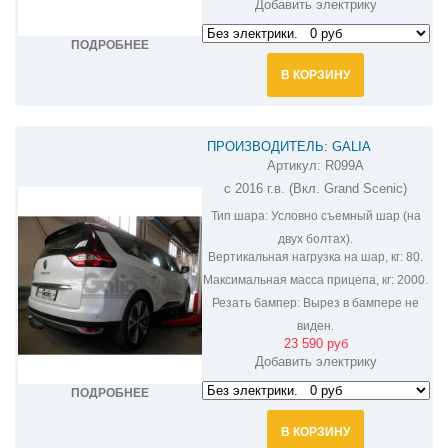
Добавить электрику
ПОДРОБНЕЕ
В КОРЗИНУ
ПРОИЗВОДИТЕЛЬ: GALIA
Артикул:
R099A
ФАРКОП НА RENAULT SCENIC R099A
с 2016 г.в. (Вкл. Grand Scenic)
Тип шара:
Условно съемный шар (на
двух болтах).
Вертикальная нагрузка на шар, кг:
80.
Максимальная масса прицепа, кг:
2000.
Резать бампер:
Вырез в бампере не
виден.
23 590 руб
Добавить электрику
ПОДРОБНЕЕ
В КОРЗИНУ