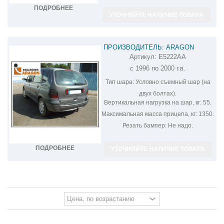
ПОДРОБНЕЕ
УТОЧНЯЙТЕ НАЛИЧИЕ ТОВАРА
ПРОИЗВОДИТЕЛЬ: ARAGON
Артикул:
E5222AA
ФАРКОП НА RENAULT SCENIC
с 1996 по 2000 г.в.
E5222AA
Тип шара:
Условно съемный шар (на
двух болтах).
Вертикальная нагрузка на шар, кг:
55.
Максимальная масса прицепа, кг:
1350.
Резать бампер:
Не надо.
ПОДРОБНЕЕ
УТОЧНЯЙТЕ НАЛИЧИЕ ТОВАРА