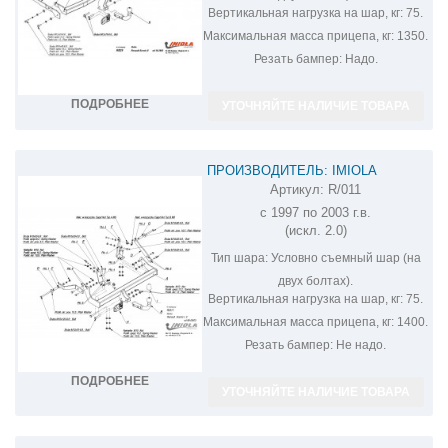
Вертикальная нагрузка на шар, кг:
75.
Максимальная масса прицепа, кг:
1350.
Резать бампер:
Надо.
ПОДРОБНЕЕ
УТОЧНЯЙТЕ НАЛИЧИЕ ТОВАРА
ПРОИЗВОДИТЕЛЬ: IMIOLA
Артикул:
R/011
ФАРКОП НА RENAULT MEGANE
с 1997 по 2003 г.в.
SCENIC R/011
(искл. 2.0)
Тип шара:
Условно съемный шар (на
двух болтах).
Вертикальная нагрузка на шар, кг:
75.
Максимальная масса прицепа, кг:
1400.
Резать бампер:
Не надо.
ПОДРОБНЕЕ
УТОЧНЯЙТЕ НАЛИЧИЕ ТОВАРА