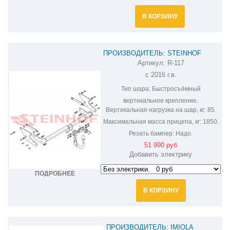
В КОРЗИНУ
ПРОИЗВОДИТЕЛЬ: STEINHOF
Артикул:
R-117
ФАРКОП НА RENAULT SCENIC R-117
с 2016 г.в.
Тип шара:
Быстросъёмный
вертикальное крепление.
Вертикальная нагрузка на шар, кг:
85.
Максимальная масса прицепа, кг:
1850.
Резать бампер:
Надо.
51 990 руб
Добавить электрику
ПОДРОБНЕЕ
В КОРЗИНУ
ПРОИЗВОДИТЕЛЬ: IMIOLA