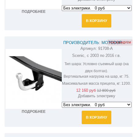
ПОДРОБНЕЕ
В КОРЗИНУ
ПРОИЗВОДИТЕЛЬ: MOTODOR
РЕКОМЕНДУЕМ
Артикул:
91708-A
ФАРКОП НА RENAULT SCENIC 91708-
Scenic, с 2003 по 2016 г.в.
A
Тип шара:
Условно съемный шар (на
двух болтах).
Вертикальная нагрузка на шар, кг:
75.
Максимальная масса прицепа, кг:
1200.
12 160 руб
12 800 руб
Добавить электрику
ПОДРОБНЕЕ
В КОРЗИНУ