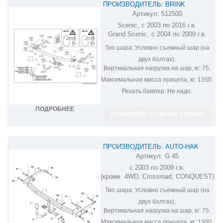
ПРОИЗВОДИТЕЛЬ: BRINK
Артикул:
512500
ФАРКОП НА RENAULT MEGANE
Scenic, с 2003 по 2016 г.в.
SCENIC 512500
Grand Scenic, с 2004 по 2009 г.в.
Тип шара:
Условно съемный шар (на
двух болтах).
Вертикальная нагрузка на шар, кг:
75.
Максимальная масса прицепа, кг:
1350.
Резать бампер:
Не надо.
ПОДРОБНЕЕ
УТОЧНЯЙТЕ НАЛИЧИЕ ТОВАРА
ПРОИЗВОДИТЕЛЬ: AUTO-HAK
Артикул:
G 45
ФАРКОП НА RENAULT SCENIC 2 G 45
с 2003 по 2009 г.в.
(кроме 4WD, Crossroad, CONQUEST)
Тип шара:
Условно съемный шар (на
двух болтах).
Вертикальная нагрузка на шар, кг:
75.
Максимальная масса прицепа, кг:
1300.