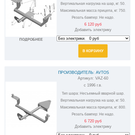
Вертикальная нагрузка на шар, кг:
50.
Максимальная масса прицепа, кг:
750.
Резать бампер:
Не надо.
6 120 руб
Добавить электрику
ПОДРОБНЕЕ
В КОРЗИНУ
ПРОИЗВОДИТЕЛЬ: AVTOS
Артикул:
VAZ-60
ФАРКОП НА ВАЗ-
с 1996 г.в.
2110,2111,2112,2170,2171,2172 VAZ-60
Тип шара:
Несъемный вварной шар.
Вертикальная нагрузка на шар, кг:
50.
Максимальная масса прицепа, кг:
800.
Резать бампер:
Не надо.
6 720 руб
Добавить электрику