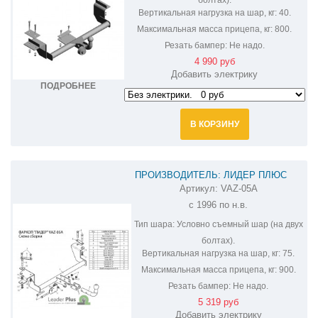
Вертикальная нагрузка на шар, кг:
40.
Максимальная масса прицепа, кг:
800.
Резать бампер:
Не надо.
4 990 руб
Добавить электрику
ПОДРОБНЕЕ
В КОРЗИНУ
ПРОИЗВОДИТЕЛЬ: ЛИДЕР ПЛЮС
Артикул:
VAZ-05A
ФАРКОП НА ВАЗ-
с 1996 по н.в.
2110,2111,2112,2170,2171,2172 VAZ-05A
Тип шара:
Условно съемный шар (на двух
болтах).
Вертикальная нагрузка на шар, кг:
75.
Максимальная масса прицепа, кг:
900.
Резать бампер:
Не надо.
5 319 руб
Добавить электрику