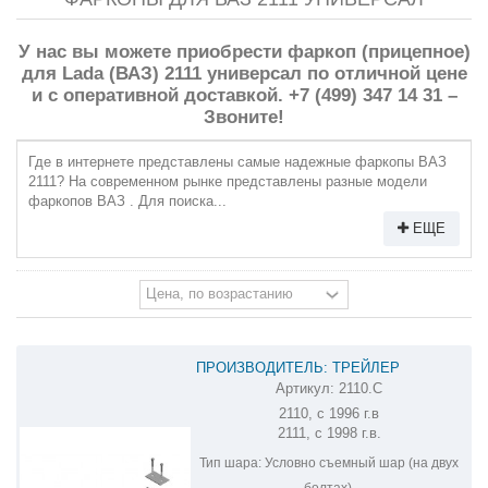
У нас вы можете приобрести фаркоп (прицепное)
для Lada (ВАЗ) 2111 универсал по отличной цене
и с оперативной доставкой. +7 (499) 347 14 31 –
Звоните!
Где в интернете представлены самые надежные фаркопы ВАЗ
2111? На современном рынке представлены разные модели
фаркопов ВАЗ . Для поиска...
ЕЩЕ
ПРОИЗВОДИТЕЛЬ: ТРЕЙЛЕР
Артикул:
2110.C
ФАРКОП НА ВАЗ-2110 "ЛАДА 110"
2110, с 1996 г.в
ВАЗ-2111 "ЛАДА 111" 2110.C
2111, с 1998 г.в.
Тип шара:
Условно съемный шар (на двух
болтах).