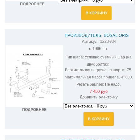
ПОДРОБНЕЕ
В КОРЗИНУ
ПРОИЗВОДИТЕЛЬ: BOSAL-ORIS
Артикул:
1228-AN
ФАРКОП НА ВАЗ- 2110,2111,2112,2170
с 1996 г.в.
1228-AN
Тип шара:
Условно съемный шар (на
двух болтах).
Вертикальная нагрузка на шар, кг:
75.
Максимальная масса прицепа, кг:
800.
Резать бампер:
Не надо.
7 450 руб
Добавить электрику
ПОДРОБНЕЕ
В КОРЗИНУ