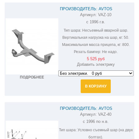
ПРОИЗВОДИТЕЛЬ: AVTOS
Артикул:
VAZ-10
ФАРКОП НА ВАЗ-
с 1996 г.в.
2110,2111,2112,2170,2171,2172 VAZ-10
Тип шара:
Несъемный вварной шар.
Вертикальная нагрузка на шар, кг:
50.
Максимальная масса прицепа, кг:
800.
Резать бампер:
Не надо.
5 525 руб
Добавить электрику
ПОДРОБНЕЕ
В КОРЗИНУ
ПРОИЗВОДИТЕЛЬ: AVTOS
Артикул:
VAZ-40
ФАРКОП НА ВАЗ-
с 1996 по н.в.
2110,2111,2112,2170,2171,2172 VAZ-40
Тип шара:
Условно съемный шар (на двух
болтах).