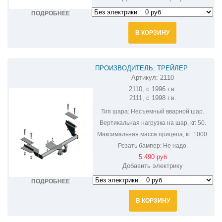
ПОДРОБНЕЕ
В КОРЗИНУ
ПРОИЗВОДИТЕЛЬ: ТРЕЙЛЕР
Артикул:
2110
ФАРКОП НА ВАЗ-2110 "ЛАДА 110"
2110, с 1996 г.в.
ВАЗ-2111 "ЛАДА 111"
2111, с 1998 г.в.
Тип шара:
Несъемный вварной шар.
Вертикальная нагрузка на шар, кг:
50.
Максимальная масса прицепа, кг:
1000.
Резать бампер:
Не надо.
5 490 руб
Добавить электрику
ПОДРОБНЕЕ
В КОРЗИНУ