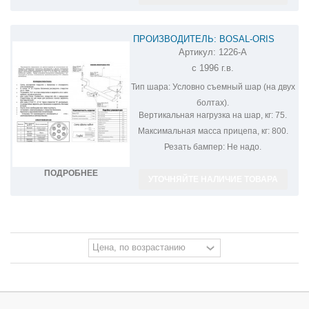
ПРОИЗВОДИТЕЛЬ: BOSAL-ORIS
Артикул:
1226-A
ФАРКОП НА ВАЗ-
с 1996 г.в.
2110,2111,2112,2170,2171,2172 1226-A
Тип шара:
Условно съемный шар (на двух
болтах).
Вертикальная нагрузка на шар, кг:
75.
Максимальная масса прицепа, кг:
800.
Резать бампер:
Не надо.
ПОДРОБНЕЕ
УТОЧНЯЙТЕ НАЛИЧИЕ ТОВАРА