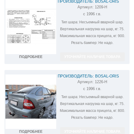
ПРОИЗВОДИТЕЛЬ: BOSAL-ORIS
Артикул:
1209-H
ФАРКОП НА ВАЗ-
с 1996 г.в.
2110,2111,2112,2170,2171,2172 1209-H
Тип шара:
Несъемный вварной шар.
Вертикальная нагрузка на шар, кг:
75.
Максимальная масса прицепа, кг:
900.
Резать бампер:
Не надо.
ПОДРОБНЕЕ
УТОЧНЯЙТЕ НАЛИЧИЕ ТОВАРА
ПРОИЗВОДИТЕЛЬ: BOSAL-ORIS
Артикул:
1226-H
ФАРКОП НА ВАЗ-
с 1996 г.в.
2110,2111,2112,2170,2171,2172 1226-H
Тип шара:
Несъемный вварной шар.
Вертикальная нагрузка на шар, кг:
75.
Максимальная масса прицепа, кг:
800.
Резать бампер:
Не надо.
ПОДРОБНЕЕ
УТОЧНЯЙТЕ НАЛИЧИЕ ТОВАРА