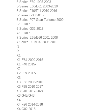
5-Series E39 1995-2003
5-Series E60/E61 2003-2010
5-Series F10/F11 2010-2016
5-Series G30 2016-
5-Series F07 Gran Turismo 2009-
6-SERIES
6-Series G32 2017-
7-SERIES
7-Series E65/E66 2001-2008
7-Series F01/F02 2008-2015
i3
iX
X1
X1 E84 2009-2015
X1 F48 2015-
X2
X2 F39 2017-
X3
X3 E83 2003-2010
X3 F25 2010-2017
X3 G01 2017-2024
X3 G45/G48
X4
X4 F26 2014-2018
X4 G02 2018-