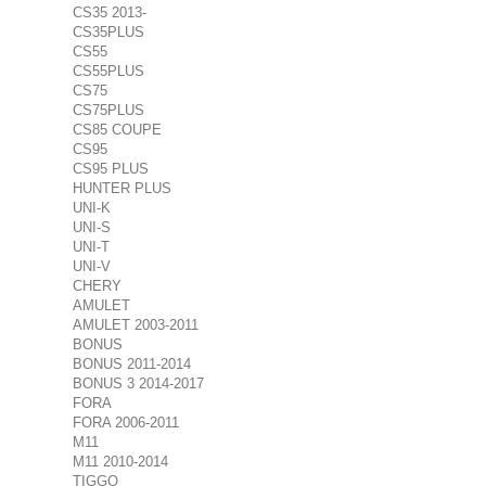
CS35 2013-
CS35PLUS
CS55
CS55PLUS
CS75
CS75PLUS
CS85 COUPE
CS95
CS95 PLUS
HUNTER PLUS
UNI-K
UNI-S
UNI-T
UNI-V
CHERY
AMULET
AMULET 2003-2011
BONUS
BONUS 2011-2014
BONUS 3 2014-2017
FORA
FORA 2006-2011
M11
M11 2010-2014
TIGGO