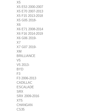
X5
X5 E53 2000-2007
X5 E70 2007-2013
X5 F15 2013-2018
X5 G05 2018-
X6
X6 E71 2008-2014
X6 F16 2014-2019
X6 G06 2019-
X7
X7 G07 2019-
XM
BRILLIANCE
V5
V5 2013-
BYD
F3
F3 2006-2013
CADILLAC
ESCALADE
SRX
SRX 2009-2016
XT5
CHANGAN
CS35