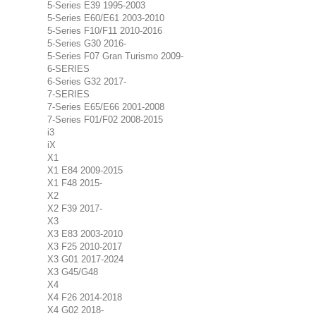
5-Series E39 1995-2003
5-Series E60/E61 2003-2010
5-Series F10/F11 2010-2016
5-Series G30 2016-
5-Series F07 Gran Turismo 2009-
6-SERIES
6-Series G32 2017-
7-SERIES
7-Series E65/E66 2001-2008
7-Series F01/F02 2008-2015
i3
iX
X1
X1 E84 2009-2015
X1 F48 2015-
X2
X2 F39 2017-
X3
X3 E83 2003-2010
X3 F25 2010-2017
X3 G01 2017-2024
X3 G45/G48
X4
X4 F26 2014-2018
X4 G02 2018-