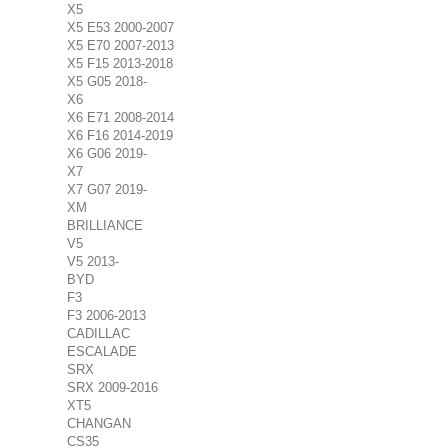
X5
X5 E53 2000-2007
X5 E70 2007-2013
X5 F15 2013-2018
X5 G05 2018-
X6
X6 E71 2008-2014
X6 F16 2014-2019
X6 G06 2019-
X7
X7 G07 2019-
XM
BRILLIANCE
V5
V5 2013-
BYD
F3
F3 2006-2013
CADILLAC
ESCALADE
SRX
SRX 2009-2016
XT5
CHANGAN
CS35