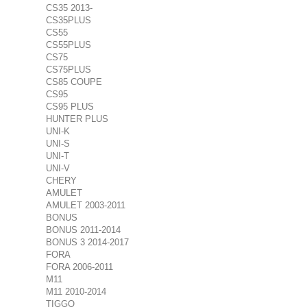
CS35 2013-
CS35PLUS
CS55
CS55PLUS
CS75
CS75PLUS
CS85 COUPE
CS95
CS95 PLUS
HUNTER PLUS
UNI-K
UNI-S
UNI-T
UNI-V
CHERY
AMULET
AMULET 2003-2011
BONUS
BONUS 2011-2014
BONUS 3 2014-2017
FORA
FORA 2006-2011
M11
M11 2010-2014
TIGGO