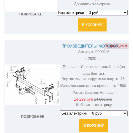
Добавить электрику
ПОДРОБНЕЕ
В КОРЗИНУ
ПРОИЗВОДИТЕЛЬ: MOTODOR
РЕКОМЕНДУЕМ
Артикул:
99002-A
ФАРКОП НА CHERYEXEED TXL 99002-
с 2020 г.в.
A
Тип шара:
Условно съемный шар (на
двух болтах).
Вертикальная нагрузка на шар, кг:
75.
Максимальная масса прицепа, кг:
1500.
Резать бампер:
Не надо.
14 299 руб
14 500 руб
Добавить электрику
ПОДРОБНЕЕ
В КОРЗИНУ