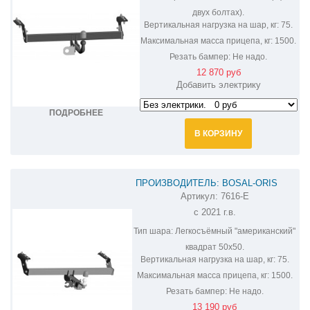
двух болтах).
Вертикальная нагрузка на шар, кг:
75.
Максимальная масса прицепа, кг:
1500.
Резать бампер:
Не надо.
12 870 руб
Добавить электрику
ПОДРОБНЕЕ
В КОРЗИНУ
ПРОИЗВОДИТЕЛЬ: BOSAL-ORIS
Артикул:
7616-E
ФАРКОП НА CHERYEXEED TXL 7616-E
с 2021 г.в.
Тип шара:
Легкосъёмный "американский"
квадрат 50х50.
Вертикальная нагрузка на шар, кг:
75.
Максимальная масса прицепа, кг:
1500.
Резать бампер:
Не надо.
13 190 руб