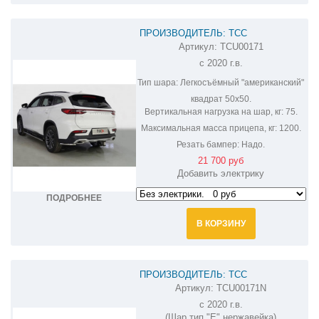
ПРОИЗВОДИТЕЛЬ: ТСС
Артикул:
TCU00171
ФАРКОП НА CHERYEXEED TXL
с 2020 г.в.
TCU00171
Тип шара:
Легкосъёмный "американский"
квадрат 50х50.
Вертикальная нагрузка на шар, кг:
75.
Максимальная масса прицепа, кг:
1200.
Резать бампер:
Надо.
21 700 руб
Добавить электрику
ПОДРОБНЕЕ
В КОРЗИНУ
ПРОИЗВОДИТЕЛЬ: ТСС
Артикул:
TCU00171N
ФАРКОП НА CHERYEXEED TXL
с 2020 г.в.
TCU00171N
(Шар тип "Е" нержавейка)