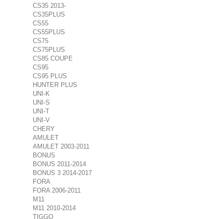
CS35 2013-
CS35PLUS
CS55
CS55PLUS
CS75
CS75PLUS
CS85 COUPE
CS95
CS95 PLUS
HUNTER PLUS
UNI-K
UNI-S
UNI-T
UNI-V
CHERY
AMULET
AMULET 2003-2011
BONUS
BONUS 2011-2014
BONUS 3 2014-2017
FORA
FORA 2006-2011
M11
M11 2010-2014
TIGGO