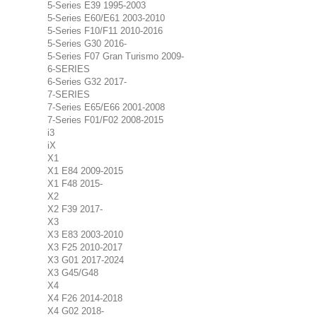
5-Series E39 1995-2003
5-Series E60/E61 2003-2010
5-Series F10/F11 2010-2016
5-Series G30 2016-
5-Series F07 Gran Turismo 2009-
6-SERIES
6-Series G32 2017-
7-SERIES
7-Series E65/E66 2001-2008
7-Series F01/F02 2008-2015
i3
iX
X1
X1 E84 2009-2015
X1 F48 2015-
X2
X2 F39 2017-
X3
X3 E83 2003-2010
X3 F25 2010-2017
X3 G01 2017-2024
X3 G45/G48
X4
X4 F26 2014-2018
X4 G02 2018-