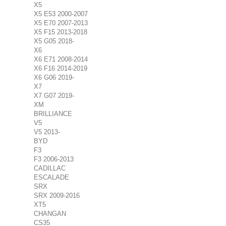
X5
X5 E53 2000-2007
X5 E70 2007-2013
X5 F15 2013-2018
X5 G05 2018-
X6
X6 E71 2008-2014
X6 F16 2014-2019
X6 G06 2019-
X7
X7 G07 2019-
XM
BRILLIANCE
V5
V5 2013-
BYD
F3
F3 2006-2013
CADILLAC
ESCALADE
SRX
SRX 2009-2016
XT5
CHANGAN
CS35