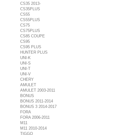
CS35 2013-
CS35PLUS
CS55
CS55PLUS
CS75
CS75PLUS
CS85 COUPE
CS95
CS95 PLUS
HUNTER PLUS
UNI-K
UNI-S
UNI-T
UNI-V
CHERY
AMULET
AMULET 2003-2011
BONUS
BONUS 2011-2014
BONUS 3 2014-2017
FORA
FORA 2006-2011
M11
M11 2010-2014
TIGGO