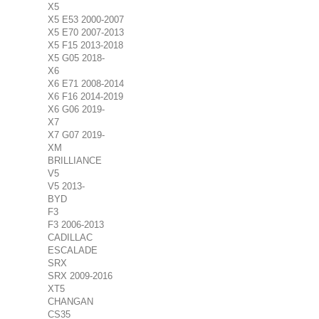
X5
X5 E53 2000-2007
X5 E70 2007-2013
X5 F15 2013-2018
X5 G05 2018-
X6
X6 E71 2008-2014
X6 F16 2014-2019
X6 G06 2019-
X7
X7 G07 2019-
XM
BRILLIANCE
V5
V5 2013-
BYD
F3
F3 2006-2013
CADILLAC
ESCALADE
SRX
SRX 2009-2016
XT5
CHANGAN
CS35