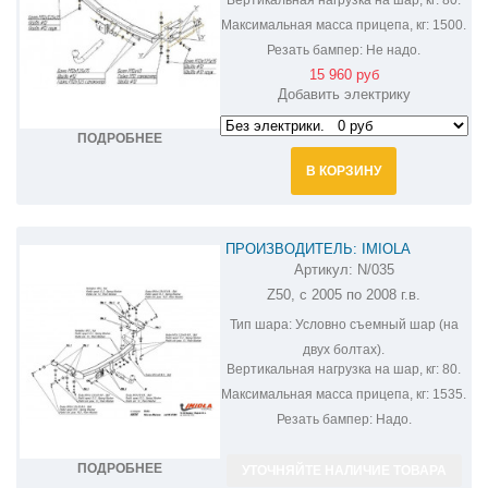
Максимальная масса прицепа, кг:
1500.
Резать бампер:
Не надо.
15 960 руб
Добавить электрику
ПОДРОБНЕЕ
В КОРЗИНУ
ПРОИЗВОДИТЕЛЬ: IMIOLA
Артикул:
N/035
ФАРКОП НА NISSAN MURANO N/035
Z50, с 2005 по 2008 г.в.
Тип шара:
Условно съемный шар (на
двух болтах).
Вертикальная нагрузка на шар, кг:
80.
Максимальная масса прицепа, кг:
1535.
Резать бампер:
Надо.
ПОДРОБНЕЕ
УТОЧНЯЙТЕ НАЛИЧИЕ ТОВАРА