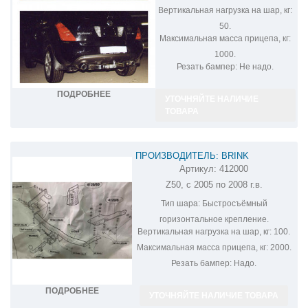
Вертикальная нагрузка на шар, кг:
50.
Максимальная масса прицепа, кг:
1000.
Резать бампер:
Не надо.
ПОДРОБНЕЕ
УТОЧНЯЙТЕ НАЛИЧИЕ
ТОВАРА
ПРОИЗВОДИТЕЛЬ: BRINK
Артикул:
412000
ФАРКОП НА NISSAN MURANO 412000
Z50, с 2005 по 2008 г.в.
Тип шара:
Быстросъёмный
горизонтальное крепление.
Вертикальная нагрузка на шар, кг:
100.
Максимальная масса прицепа, кг:
2000.
Резать бампер:
Надо.
ПОДРОБНЕЕ
УТОЧНЯЙТЕ НАЛИЧИЕ ТОВАРА