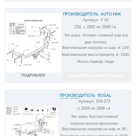
ПРОИЗВОДИТЕЛЬ: AUTO-HAK
Артикул:
V 62
ФАРКОП НА NISSAN MURANO V 62
Z50, с 2002 по 2008 г.в.
Тип шара:
Условно съемный шар (на
двух болтах).
Вертикальная нагрузка на шар, кг:
100.
Максимальная масса прицепа, кг:
1500.
Резать бампер:
Надо.
ПОДРОБНЕЕ
УТОЧНЯЙТЕ НАЛИЧИЕ ТОВАРА
ПРОИЗВОДИТЕЛЬ: BOSAL-
БЕЛЬГИЯ
Артикул:
034-273
ФАРКОП НА NISSAN MURANO 034-273
с 2004 по 2008 г.в.
Тип шара:
Быстросъёмный
горизонтальное крепление.
Вертикальная нагрузка на шар, кг:
80.
Максимальная масса прицепа, кг:
1535.