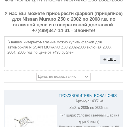
У нас Вы можете приобрести фаркоп (прицепное)
для Nissan Murano Z50 с 2002 по 2008 г.в. по
отличной цене и с оперативной доставкой.
+7(499)347-14-31 - Звоните!
В нашем интернет-магазине можно купить фаркоп для
автомобиля NISSAN MURANO Z50 2002-2008 включая 2003,
2004, 2005 год по цене от 7493 рублей.
ЕЩЕ
ПРОИЗВОДИТЕЛЬ: BOSAL-ORIS
Артикул:
4351-A
ФАРКОП НА NISSAN MURANO 4351-A
Z50, с 2005 по 2008 г.в.
Тип шара:
Условно съемный шар (на
двух болтах).
Вертикальная нагрузка на шар, кг:
80.