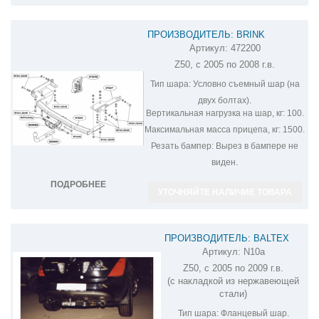
ПРОИЗВОДИТЕЛЬ: BRINK
Артикул:
472200
ФАРКОП НА NISSAN MURANO 472200
Z50, с 2005 по 2008 г.в.
Тип шара:
Условно съемный шар (на
двух болтах).
Вертикальная нагрузка на шар, кг:
100.
Максимальная масса прицепа, кг:
1500.
Резать бампер:
Вырез в бампере не
виден.
ПОДРОБНЕЕ
УТОЧНЯЙТЕ НАЛИЧИЕ ТОВАРА
ПРОИЗВОДИТЕЛЬ: BALTEX
Артикул:
N10a
ФАРКОП НА NISSAN MURANO
Z50, с 2005 по 2009 г.в.
N10A
(с накладкой из нержавеющей
стали)
Тип шара:
Фланцевый шар.