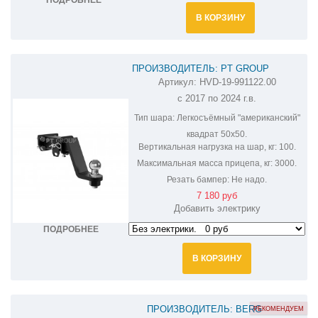
ПОДРОБНЕЕ
В КОРЗИНУ
ПРОИЗВОДИТЕЛЬ: PT GROUP
Артикул:
HVD-19-991122.00
ФАРКОП НА HAVAL H9 HVD-19-
c 2017 по 2024 г.в.
991101.22/HVD-19-991122.00
Тип шара:
Легкосъёмный "американский"
квадрат 50х50.
Вертикальная нагрузка на шар, кг:
100.
Максимальная масса прицепа, кг:
3000.
Резать бампер:
Не надо.
7 180 руб
Добавить электрику
ПОДРОБНЕЕ
В КОРЗИНУ
ПРОИЗВОДИТЕЛЬ: BERG
РЕКОМЕНДУЕМ