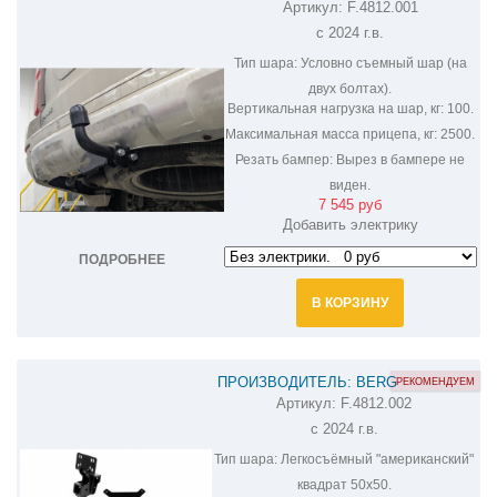
Артикул:
F.4812.001
ФАРКОП НА HAVAL H9 F.4812.001
c 2024 г.в.
Тип шара:
Условно съемный шар (на
двух болтах).
Вертикальная нагрузка на шар, кг:
100.
Максимальная масса прицепа, кг:
2500.
Резать бампер:
Вырез в бампере не
виден.
7 545 руб
Добавить электрику
ПОДРОБНЕЕ
В КОРЗИНУ
ПРОИЗВОДИТЕЛЬ: BERG
РЕКОМЕНДУЕМ
Артикул:
F.4812.002
ФАРКОП НА HAVAL H9 F.4812.002
c 2024 г.в.
Тип шара:
Легкосъёмный "американский"
квадрат 50х50.