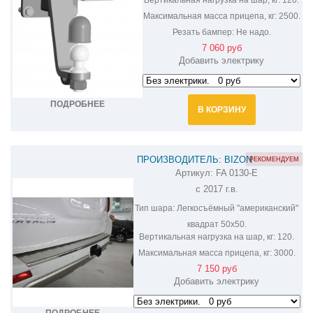
Вертикальная нагрузка на шар, кг:
120.
Максимальная масса прицепа, кг:
2500.
Резать бампер:
Не надо.
7 060 руб
Добавить электрику
ПОДРОБНЕЕ
В КОРЗИНУ
ПРОИЗВОДИТЕЛЬ: BIZON
РЕКОМЕНДУЕМ
Артикул:
FA 0130-E
ФАРКОП НА HAVAL H9 FA 0130-E
c 2017 г.в.
Тип шара:
Легкосъёмный "американский"
квадрат 50х50.
Вертикальная нагрузка на шар, кг:
120.
Максимальная масса прицепа, кг:
3000.
7 150 руб
Добавить электрику