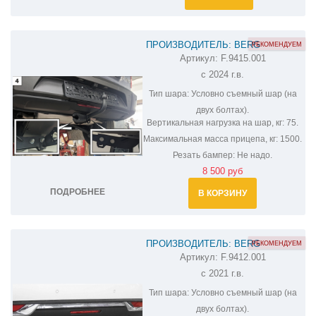
ПРОИЗВОДИТЕЛЬ: BERG
РЕКОМЕНДУЕМ
Артикул:
F.9415.001
ФАРКОП НА HAVAL H3 F.9415.001
с 2024 г.в.
Тип шара:
Условно съемный шар (на
двух болтах).
Вертикальная нагрузка на шар, кг:
75.
Максимальная масса прицепа, кг:
1500.
Резать бампер:
Не надо.
8 500 руб
ПОДРОБНЕЕ
В КОРЗИНУ
ПРОИЗВОДИТЕЛЬ: BERG
РЕКОМЕНДУЕМ
Артикул:
F.9412.001
ФАРКОП НА HAVAL JOLION F.9412.001
с 2021 г.в.
Тип шара:
Условно съемный шар (на
двух болтах).