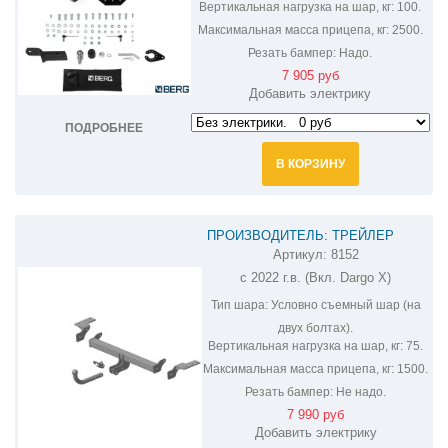
Вертикальная нагрузка на шар, кг:
100.
Максимальная масса прицепа, кг:
2500.
Резать бампер:
Надо.
7 905 руб
Добавить электрику
ПОДРОБНЕЕ
В КОРЗИНУ
ПРОИЗВОДИТЕЛЬ: ТРЕЙЛЕР
Артикул:
8152
ФАРКОП НА HAVAL DARGO 8152
с 2022 г.в. (Вкл. Dargo X)
Тип шара:
Условно съемный шар (на
двух болтах).
Вертикальная нагрузка на шар, кг:
75.
Максимальная масса прицепа, кг:
1500.
Резать бампер:
Не надо.
7 990 руб
Добавить электрику