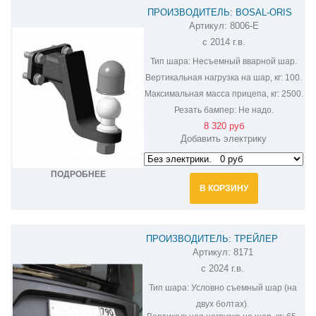
ПРОИЗВОДИТЕЛЬ: BOSAL-ORIS
Артикул:
8006-E
ФАРКОП НА HAVAL H9 8006-E
c 2014 г.в.
Тип шара:
Несъемный вварной шар.
Вертикальная нагрузка на шар, кг:
100.
Максимальная масса прицепа, кг:
2500.
Резать бампер:
Не надо.
8 320 руб
Добавить электрику
ПОДРОБНЕЕ
В КОРЗИНУ
ПРОИЗВОДИТЕЛЬ: ТРЕЙЛЕР
Артикул:
8171
ФАРКОП НА HAVAL H3 8171
с 2024 г.в.
Тип шара:
Условно съемный шар (на
двух болтах).