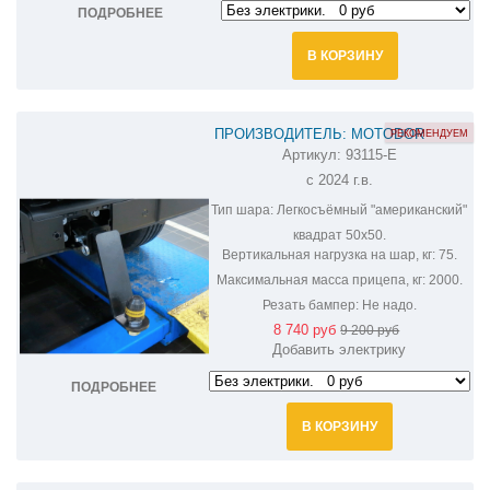
ПОДРОБНЕЕ
В КОРЗИНУ
ПРОИЗВОДИТЕЛЬ: MOTODOR
РЕКОМЕНДУЕМ
Артикул:
93115-E
ФАРКОП НА HAVAL H9 93115-E
с 2024 г.в.
Тип шара:
Легкосъёмный "американский"
квадрат 50х50.
Вертикальная нагрузка на шар, кг:
75.
Максимальная масса прицепа, кг:
2000.
Резать бампер:
Не надо.
8 740 руб
9 200 руб
Добавить электрику
ПОДРОБНЕЕ
В КОРЗИНУ