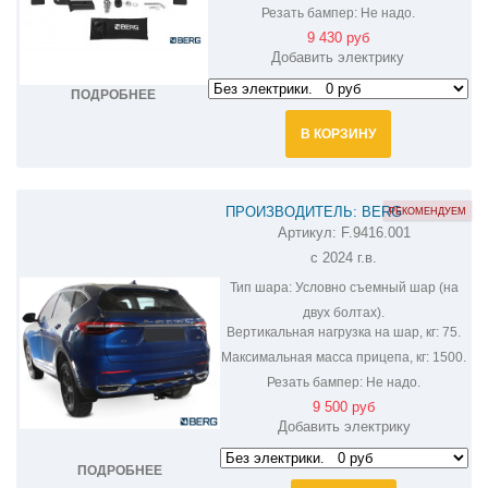
Резать бампер:
Не надо.
9 430 руб
Добавить электрику
ПОДРОБНЕЕ
В КОРЗИНУ
ПРОИЗВОДИТЕЛЬ: BERG
РЕКОМЕНДУЕМ
Артикул:
F.9416.001
ФАРКОП НА HAVAL F7 F.9416.001
с 2024 г.в.
Тип шара:
Условно съемный шар (на
двух болтах).
Вертикальная нагрузка на шар, кг:
75.
Максимальная масса прицепа, кг:
1500.
Резать бампер:
Не надо.
9 500 руб
Добавить электрику
ПОДРОБНЕЕ