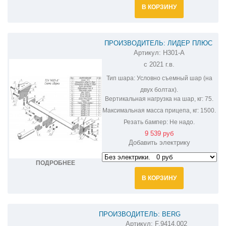
В КОРЗИНУ
ПРОИЗВОДИТЕЛЬ: ЛИДЕР ПЛЮС
Артикул:
H301-A
ФАРКОП НА HAVAL JOLION H301-A
с 2021 г.в.
Тип шара:
Условно съемный шар (на
двух болтах).
Вертикальная нагрузка на шар, кг:
75.
Максимальная масса прицепа, кг:
1500.
Резать бампер:
Не надо.
9 539 руб
Добавить электрику
ПОДРОБНЕЕ
В КОРЗИНУ
ПРОИЗВОДИТЕЛЬ: BERG
Артикул:
F.9414.002