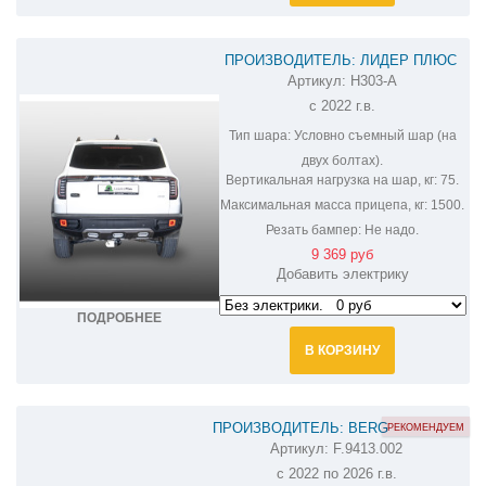
ПРОИЗВОДИТЕЛЬ: ЛИДЕР ПЛЮС
Артикул:
H303-A
ФАРКОП НА HAVAL DARGO H303-A
с 2022 г.в.
Тип шара:
Условно съемный шар (на
двух болтах).
Вертикальная нагрузка на шар, кг:
75.
Максимальная масса прицепа, кг:
1500.
Резать бампер:
Не надо.
9 369 руб
Добавить электрику
ПОДРОБНЕЕ
В КОРЗИНУ
ПРОИЗВОДИТЕЛЬ: BERG
РЕКОМЕНДУЕМ
Артикул:
F.9413.002
ФАРКОП НА HAVAL DARGO F.9413.002
с 2022 по 2026 г.в.