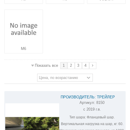
M6
1
2
3
4
Показать все
ПРОИЗВОДИТЕЛЬ: ТРЕЙЛЕР
Артикул:
8150
ФАРКОП НА HAVAL H9 8150
с 2019 г.в.
Тип шара:
Фланцевый шар.
Вертикальная нагрузка на шар, кг:
60.