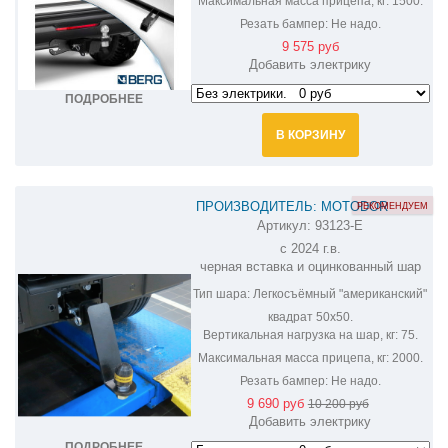
Максимальная масса прицепа, кг:
1500.
Резать бампер:
Не надо.
9 575 руб
Добавить электрику
ПОДРОБНЕЕ
В КОРЗИНУ
ПРОИЗВОДИТЕЛЬ: MOTODOR
РЕКОМЕНДУЕМ
Артикул:
93123-E
ФАРКОП НА HAVAL H5 93123-E
c 2024 г.в.
черная вставка и оцинкованный шар
Тип шара:
Легкосъёмный "американский"
квадрат 50х50.
Вертикальная нагрузка на шар, кг:
75.
Максимальная масса прицепа, кг:
2000.
Резать бампер:
Не надо.
9 690 руб
10 200 руб
Добавить электрику
ПОДРОБНЕЕ