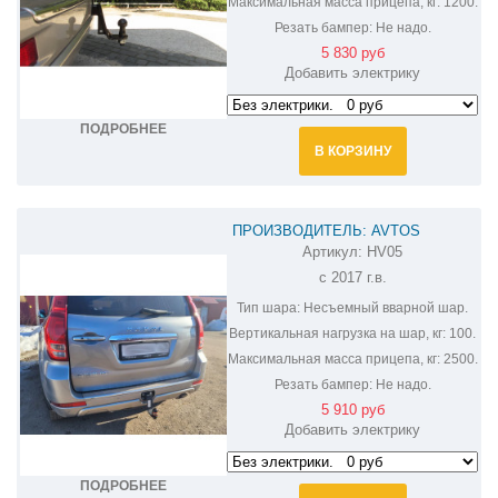
Максимальная масса прицепа, кг:
1200.
Резать бампер:
Не надо.
5 830 руб
Добавить электрику
ПОДРОБНЕЕ
В КОРЗИНУ
ПРОИЗВОДИТЕЛЬ: AVTOS
Артикул:
HV05
ФАРКОП НА HAVAL H9 HV05
c 2017 г.в.
Тип шара:
Несъемный вварной шар.
Вертикальная нагрузка на шар, кг:
100.
Максимальная масса прицепа, кг:
2500.
Резать бампер:
Не надо.
5 910 руб
Добавить электрику
ПОДРОБНЕЕ