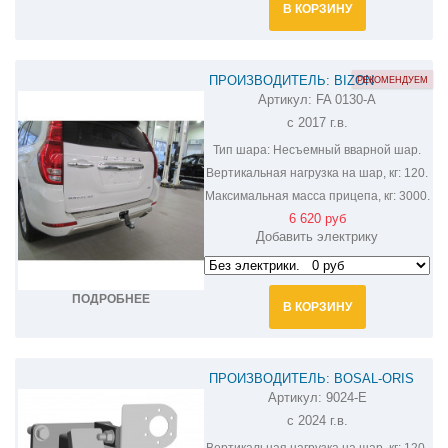
В КОРЗИНУ
ПРОИЗВОДИТЕЛЬ: BIZON
РЕКОМЕНДУЕМ
Артикул:
FA 0130-A
ФАРКОП НА HAVAL H9 FA 0130-A
c 2017 г.в.
Тип шара:
Несъемный вварной шар.
Вертикальная нагрузка на шар, кг:
120.
Максимальная масса прицепа, кг:
3000.
6 620 руб
Добавить электрику
ПОДРОБНЕЕ
В КОРЗИНУ
ПРОИЗВОДИТЕЛЬ: BOSAL-ORIS
Артикул:
9024-E
ФАРКОП НА HAVAL H9 9024-E
с 2024 г.в.