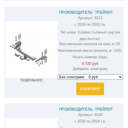
ПРОИЗВОДИТЕЛЬ: ТРЕЙЛЕР
Артикул:
8121
ФАРКОП НА HAVAL H6 8121
с 2019 по 2020 г.в.
Тип шара:
Условно съемный шар (на
двух болтах).
Вертикальная нагрузка на шар, кг:
50.
Максимальная масса прицепа, кг:
1000.
Резать бампер:
Надо.
9 330 руб
Добавить электрику
ПОДРОБНЕЕ
В КОРЗИНУ
ПРОИЗВОДИТЕЛЬ: ТРЕЙЛЕР
Артикул:
8140
ФАРКОП НА HAVAL F7 8140
с 2019 по 2024 г.в.