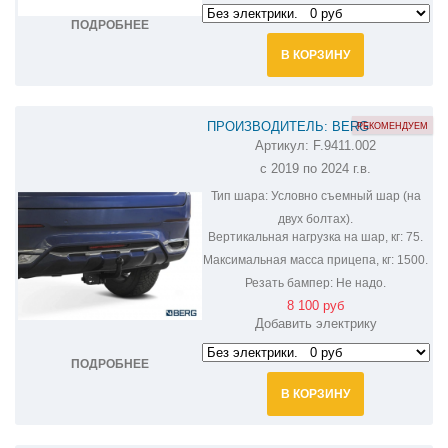
ПОДРОБНЕЕ
В КОРЗИНУ
ПРОИЗВОДИТЕЛЬ: BERG
РЕКОМЕНДУЕМ
Артикул:
F.9411.002
ФАРКОП НА HAVAL F7/F7X F.9411.002
с 2019 по 2024 г.в.
Тип шара:
Условно съемный шар (на
двух болтах).
Вертикальная нагрузка на шар, кг:
75.
Максимальная масса прицепа, кг:
1500.
Резать бампер:
Не надо.
8 100 руб
Добавить электрику
ПОДРОБНЕЕ
В КОРЗИНУ