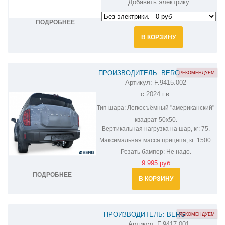
Добавить электрику
ПОДРОБНЕЕ
В КОРЗИНУ
ПРОИЗВОДИТЕЛЬ: BERG
РЕКОМЕНДУЕМ
Артикул:
F.9415.002
ФАРКОП НА HAVAL H3 F.9415.002
с 2024 г.в.
Тип шара:
Легкосъёмный "американский"
квадрат 50х50.
Вертикальная нагрузка на шар, кг:
75.
Максимальная масса прицепа, кг:
1500.
Резать бампер:
Не надо.
9 995 руб
ПОДРОБНЕЕ
В КОРЗИНУ
ПРОИЗВОДИТЕЛЬ: BERG
РЕКОМЕНДУЕМ
Артикул:
F.9417.001