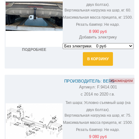
двух болтах).
Вертикальная нагрузка на шар, кг:
60.
Максимальная масса прицепа, кг:
1500.
Резать бампер:
Не надо.
8 990 руб
Добавить электрику
ПОДРОБНЕЕ
В КОРЗИНУ
ПРОИЗВОДИТЕЛЬ: BERG
РЕКОМЕНДУЕМ
Артикул:
F.9414.001
ФАРКОП НА HAVAL H6 F.9414.001
с 2014 по 2020 г.в.
Тип шара:
Условно съемный шар (на
двух болтах).
Вертикальная нагрузка на шар, кг:
75.
Максимальная масса прицепа, кг:
1500.
Резать бампер:
Не надо.
9 080 руб