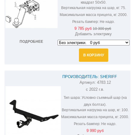
квадрат 50х50.
Вертикальная нагрузка на шар, кг:
75.
Максимальная масса прицепа, кг:
2000.
Резать бампер:
Не надо.
9 785 руб
10 300 руб
Добавить электрику
ПОДРОБНЕЕ
В КОРЗИНУ
ПРОИЗВОДИТЕЛЬ: SHERIFF
Артикул:
4783.12
ФАРКОП НА HAVAL DARGO 4783.12
с 2022 г.в.
Тип шара:
Условно съемный шар (на
двух болтах).
Вертикальная нагрузка на шар, кг:
100.
Максимальная масса прицепа, кг:
2000.
Резать бампер:
Не надо.
9 990 руб