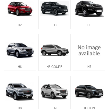
H2
H3
H5
H6
H6 COUPE
H7
H8
H9
JOLION