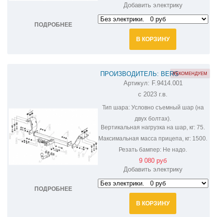
Добавить электрику
ПОДРОБНЕЕ
В КОРЗИНУ
ПРОИЗВОДИТЕЛЬ: BERG
РЕКОМЕНДУЕМ
Артикул:
F.9414.001
ФАРКОП НА HAVAL M6 F.9414.001
с 2023 г.в.
Тип шара:
Условно съемный шар (на
двух болтах).
Вертикальная нагрузка на шар, кг:
75.
Максимальная масса прицепа, кг:
1500.
Резать бампер:
Не надо.
9 080 руб
Добавить электрику
ПОДРОБНЕЕ
В КОРЗИНУ