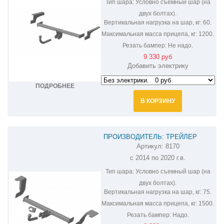
Тип шара:
Условно съемный шар (на
двух болтах).
Вертикальная нагрузка на шар, кг:
60.
Максимальная масса прицепа, кг:
1200.
Резать бампер:
Не надо.
9 330 руб
Добавить электрику
ПОДРОБНЕЕ
В КОРЗИНУ
ПРОИЗВОДИТЕЛЬ: ТРЕЙЛЕР
Артикул:
8170
ФАРКОП НА HAVAL H6 8170
с 2014 по 2020 г.в.
Тип шара:
Условно съемный шар (на
двух болтах).
Вертикальная нагрузка на шар, кг:
75.
Максимальная масса прицепа, кг:
1500.
Резать бампер:
Надо.