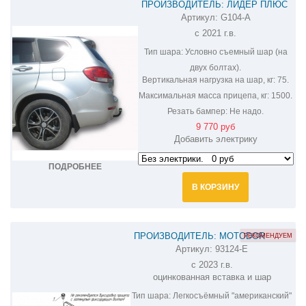
ПРОИЗВОДИТЕЛЬ: ЛИДЕР ПЛЮС
Артикул:
G104-A
ФАРКОП НА HAVAL M6 G104-A
с 2021 г.в.
Тип шара:
Условно съемный шар (на
двух болтах).
Вертикальная нагрузка на шар, кг:
75.
Максимальная масса прицепа, кг:
1500.
Резать бампер:
Не надо.
9 770 руб
Добавить электрику
ПОДРОБНЕЕ
В КОРЗИНУ
ПРОИЗВОДИТЕЛЬ: MOTODOR
РЕКОМЕНДУЕМ
Артикул:
93124-E
ФАРКОП НА HAVAL H5 93124-E
c 2023 г.в.
оцинкованная вставка и шар
Тип шара:
Легкосъёмный "американский"