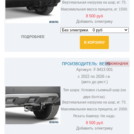
Вертикальная нагрузка на шар, кг:
75.
Максимальная масса прицепа, кг:
1500.
8 500 руб
Добавить электрику
ПОДРОБНЕЕ
В КОРЗИНУ
ПРОИЗВОДИТЕЛЬ: BERG
РЕКОМЕНДУЕМ
Артикул:
F.9413.001
ФАРКОП НА HAVAL DARGO F.9413.001
с 2022 по 2026 г.в.
(авто до рест.)
Тип шара:
Условно съемный шар (на
двух болтах).
Вертикальная нагрузка на шар, кг:
75.
Максимальная масса прицепа, кг:
2000.
Резать бампер:
Не надо.
8 500 руб
Добавить электрику