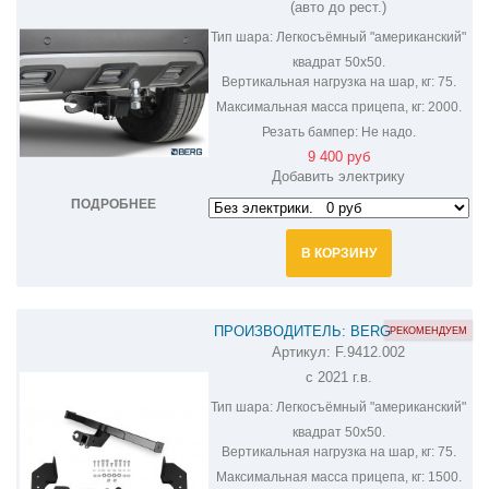
(авто до рест.)
Тип шара:
Легкосъёмный "американский"
квадрат 50х50.
Вертикальная нагрузка на шар, кг:
75.
Максимальная масса прицепа, кг:
2000.
Резать бампер:
Не надо.
9 400 руб
Добавить электрику
ПОДРОБНЕЕ
В КОРЗИНУ
ПРОИЗВОДИТЕЛЬ: BERG
РЕКОМЕНДУЕМ
Артикул:
F.9412.002
ФАРКОП НА HAVAL JOLION F.9412.002
с 2021 г.в.
Тип шара:
Легкосъёмный "американский"
квадрат 50х50.
Вертикальная нагрузка на шар, кг:
75.
Максимальная масса прицепа, кг:
1500.