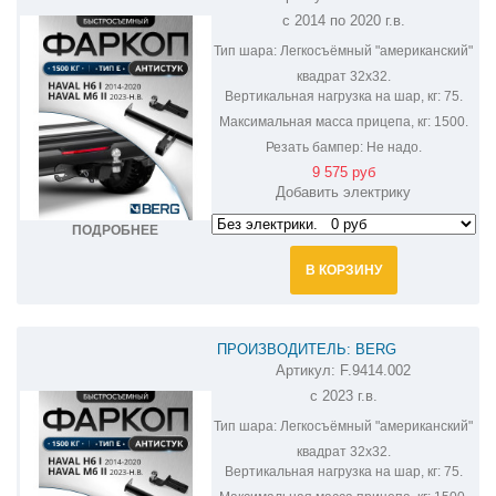
ФАРКОП НА HAVAL H6 F.9414.002
с 2014 по 2020 г.в.
Тип шара:
Легкосъёмный "американский"
квадрат 32х32.
Вертикальная нагрузка на шар, кг:
75.
Максимальная масса прицепа, кг:
1500.
Резать бампер:
Не надо.
9 575 руб
Добавить электрику
ПОДРОБНЕЕ
В КОРЗИНУ
ПРОИЗВОДИТЕЛЬ: BERG
Артикул:
F.9414.002
ФАРКОП НА HAVAL M6 F.9414.002
с 2023 г.в.
Тип шара:
Легкосъёмный "американский"
квадрат 32х32.
Вертикальная нагрузка на шар, кг:
75.