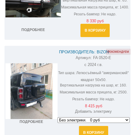
Вертикальная нагрузка на шар, кг:
65.
Максимальная масса прицепа, кг:
1400.
Резать бампер:
Не надо.
8 330 руб
ПОДРОБНЕЕ
В КОРЗИНУ
ПРОИЗВОДИТЕЛЬ: BIZON
РЕКОМЕНДУЕМ
Артикул:
FA 0520-E
ФАРКОП НА HAVAL H9 FA 0520-E
с 2024 г.в.
Тип шара:
Легкосъёмный "американский"
квадрат 50х50.
Вертикальная нагрузка на шар, кг:
160.
Максимальная масса прицепа, кг:
2500.
Резать бампер:
Не надо.
8 415 руб
Добавить электрику
ПОДРОБНЕЕ
В КОРЗИНУ