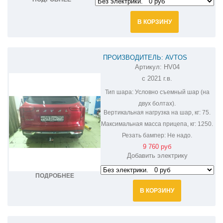
В КОРЗИНУ
ПРОИЗВОДИТЕЛЬ: AVTOS
Артикул:
HV04
ФАРКОП НА HAVAL JOLION HV04
с 2021 г.в.
Тип шара:
Условно съемный шар (на
двух болтах).
Вертикальная нагрузка на шар, кг:
75.
Максимальная масса прицепа, кг:
1250.
Резать бампер:
Не надо.
9 760 руб
Добавить электрику
ПОДРОБНЕЕ
В КОРЗИНУ