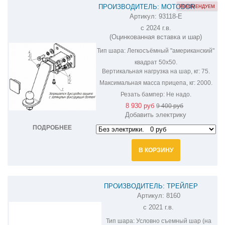
ПРОИЗВОДИТЕЛЬ: MOTODOR
РЕКОМЕНДУЕМ
Артикул:
93118-E
ФАРКОП НА HAVAL H9 93118-E
с 2024 г.в.
(Оцинкованная вставка и шар)
Тип шара:
Легкосъёмный "американский"
квадрат 50х50.
Вертикальная нагрузка на шар, кг:
75.
Максимальная масса прицепа, кг:
2000.
Резать бампер:
Не надо.
8 930 руб
9 400 руб
Добавить электрику
ПОДРОБНЕЕ
В КОРЗИНУ
ПРОИЗВОДИТЕЛЬ: ТРЕЙЛЕР
Артикул:
8160
ФАРКОП НА HAVAL JOLION 8160
с 2021 г.в.
Тип шара:
Условно съемный шар (на