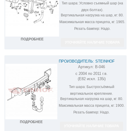
Тип шара:
Условно съемный шар (на
двух болтах).
Вертикальная нагрузка на шар, кг:
80.
Максимальная масса прицепа, кг:
1965.
Резать бампер:
Надо.
ПОДРОБНЕЕ
УТОЧНЯЙТЕ НАЛИЧИЕ ТОВАРА
ПРОИЗВОДИТЕЛЬ: STEINHOF
Артикул:
B-046
ФАРКОП НА BMW 1-SERIES B-046
с 2004 по 2011 г.в.
(E82 искл. 135i)
Тип шара:
Быстросъёмный
вертикальное крепление.
Вертикальная нагрузка на шар, кг:
80.
Максимальная масса прицепа, кг:
1900.
Резать бампер:
Надо.
ПОДРОБНЕЕ
УТОЧНЯЙТЕ НАЛИЧИЕ ТОВАРА