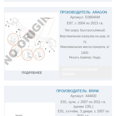
ПРОИЗВОДИТЕЛЬ: ARAGON
Артикул:
E0804AM
ФАРКОП НА BMW 1 E0804AM
E87, с 2004 по 2013 г.в.
Тип шара:
Быстросъёмный.
Вертикальная нагрузка на шар, кг:
75.
Максимальная масса прицепа, кг:
1800.
Резать бампер:
Надо.
УТОЧНЯЙТЕ НАЛИЧИЕ
ПОДРОБНЕЕ
ТОВАРА
ПРОИЗВОДИТЕЛЬ: BRINK
Артикул:
444600
ФАРКОП НА BMW 1 444600
E81, купе, с 2007 по 2011 г.в.
(кроме 135i.)
E81, хэтчбек, 3 двери, с 2007 по
2011 г.в.