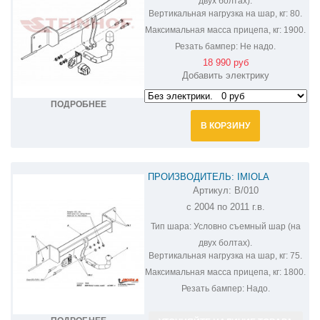
двух болтах).
Вертикальная нагрузка на шар, кг:
80.
Максимальная масса прицепа, кг:
1900.
Резать бампер:
Не надо.
18 990 руб
Добавить электрику
ПОДРОБНЕЕ
В КОРЗИНУ
ПРОИЗВОДИТЕЛЬ: IMIOLA
Артикул:
B/010
ФАРКОП НА BMW 1 E81/E87 B/010
с 2004 по 2011 г.в.
Тип шара:
Условно съемный шар (на
двух болтах).
Вертикальная нагрузка на шар, кг:
75.
Максимальная масса прицепа, кг:
1800.
Резать бампер:
Надо.