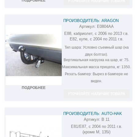
ПОДРОБНЕЕ
УТОЧНЯЙТЕ НАЛИЧИЕ ТОВАРА
ПРОИЗВОДИТЕЛЬ: ARAGON
Артикул:
E0804AA
ФАРКОП НА BMW 1-SERIES E0804AA
E88, кабриолет, с 2006 по 2013 г.в.
E82, купе, с 2004 по 2011 г.в.
Тип шара:
Условно съемный шар (на
двух болтах).
Вертикальная нагрузка на шар, кг:
75.
Максимальная масса прицепа, кг:
1350.
Резать бампер:
Вырез в бампере не
виден.
ПОДРОБНЕЕ
УТОЧНЯЙТЕ НАЛИЧИЕ ТОВАРА
ПРОИЗВОДИТЕЛЬ: AUTO-HAK
Артикул:
B 11
ФАРКОП НА BMW 1 B 11
E81/E87, с 2004 по 2011 г.в.
(кроме M, 135i)