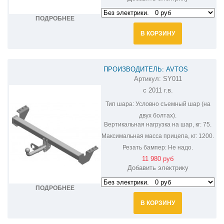
ПОДРОБНЕЕ
В КОРЗИНУ
ПРОИЗВОДИТЕЛЬ: AVTOS
Артикул:
SY011
ФАРКОП НА SSANG YONG ACTYON
с 2011 г.в.
SY011
Тип шара:
Условно съемный шар (на
двух болтах).
Вертикальная нагрузка на шар, кг:
75.
Максимальная масса прицепа, кг:
1200.
Резать бампер:
Не надо.
11 980 руб
Добавить электрику
ПОДРОБНЕЕ
В КОРЗИНУ