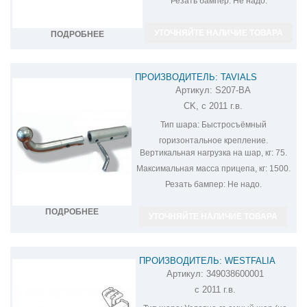
Резать бампер:
Не надо.
УТОЧНЯЙТЕ НАЛИЧИЕ ТОВАРА
ПОДРОБНЕЕ
ПРОИЗВОДИТЕЛЬ: TAVIALS
Артикул:
S207-BA
ФАРКОП НА SSANG YONG ACTYON
CK, с 2011 г.в.
S207-BA
Тип шара:
Быстросъёмный
горизонтальное крепление.
Вертикальная нагрузка на шар, кг:
75.
Максимальная масса прицепа, кг:
1500.
Резать бампер:
Не надо.
ПОДРОБНЕЕ
УТОЧНЯЙТЕ НАЛИЧИЕ ТОВАРА
ПРОИЗВОДИТЕЛЬ: WESTFALIA
Артикул:
349038600001
ФАРКОП НА SSANG YONG ACTYON
с 2011 г.в.
349038600001