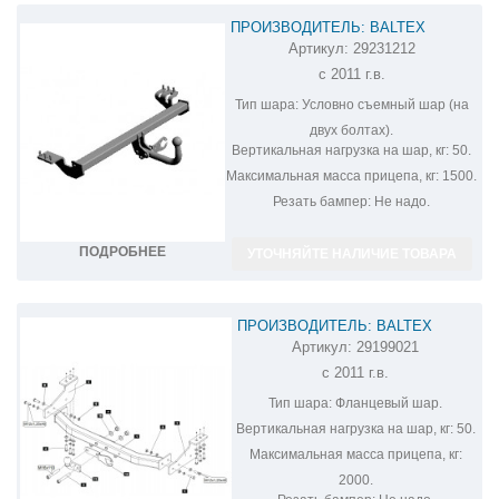
ПРОИЗВОДИТЕЛЬ: BALTEX
Артикул:
29231212
ФАРКОП НА SSANG YONG ACTYON
с 2011 г.в.
29231212
Тип шара:
Условно съемный шар (на
двух болтах).
Вертикальная нагрузка на шар, кг:
50.
Максимальная масса прицепа, кг:
1500.
Резать бампер:
Не надо.
ПОДРОБНЕЕ
УТОЧНЯЙТЕ НАЛИЧИЕ ТОВАРА
ПРОИЗВОДИТЕЛЬ: BALTEX
Артикул:
29199021
ФАРКОП НА SSANG YONG ACTYON
с 2011 г.в.
29199021
Тип шара:
Фланцевый шар.
Вертикальная нагрузка на шар, кг:
50.
Максимальная масса прицепа, кг:
2000.