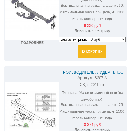
двух болтах).
Вертикальная нагрузка на шар, кг:
60.
Максимальная масса прицепа, кг:
1200.
Резать бампер:
Не надо.
8 330 руб
Добавить электрику
ПОДРОБНЕЕ
В КОРЗИНУ
ПРОИЗВОДИТЕЛЬ: ЛИДЕР ПЛЮС
Артикул:
S207-A
ФАРКОП НА SSANG YONG ACTYON
CK, с 2011 г.в.
S207-A
Тип шара:
Условно съемный шар (на
двух болтах).
Вертикальная нагрузка на шар, кг:
75.
Максимальная масса прицепа, кг:
1500.
Резать бампер:
Не надо.
8 374 руб
Добавить электрику