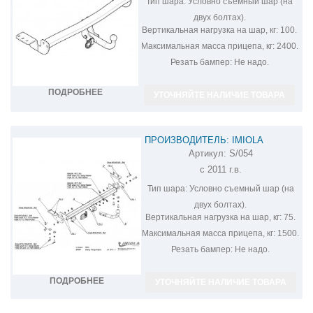
Тип шара:
Условно съемный шар (на
двух болтах).
Вертикальная нагрузка на шар, кг:
100.
Максимальная масса прицепа, кг:
2400.
Резать бампер:
Не надо.
ПОДРОБНЕЕ
УТОЧНЯЙТЕ НАЛИЧИЕ ТОВАРА
ПРОИЗВОДИТЕЛЬ: IMIOLA
Артикул:
S/054
ФАРКОП НА SSANG YONG ACTYON
с 2011 г.в.
S/054
Тип шара:
Условно съемный шар (на
двух болтах).
Вертикальная нагрузка на шар, кг:
75.
Максимальная масса прицепа, кг:
1500.
Резать бампер:
Не надо.
ПОДРОБНЕЕ
УТОЧНЯЙТЕ НАЛИЧИЕ ТОВАРА