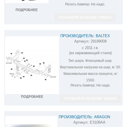
Резать бампер:
Не надо.
ПОДРОБНЕЕ
УТОЧНЯЙТЕ НАЛИЧИЕ ТОВАРА
ПРОИЗВОДИТЕЛЬ: BALTEX
Артикул:
29199008
ФАРКОП НА SSANG YONG ACTYON
с 2011 г.в.
29199008
(из нержавеющей стали)
Тип шара:
Фланцевый шар.
Вертикальная нагрузка на шар, кг:
50.
Максимальная масса прицепа, кг:
1500.
Резать бампер:
Не надо.
ПОДРОБНЕЕ
УТОЧНЯЙТЕ НАЛИЧИЕ ТОВАРА
ПРОИЗВОДИТЕЛЬ: ARAGON
Артикул:
E3108AA
ФАРКОП НА SSANG YONG ACTYON