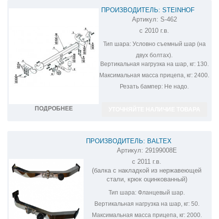
ПРОИЗВОДИТЕЛЬ: STEINHOF
Артикул:
S-462
ФАРКОП НА SSANG YONG ACTYON S-
с 2010 г.в.
462
Тип шара:
Условно съемный шар (на
двух болтах).
Вертикальная нагрузка на шар, кг:
130.
Максимальная масса прицепа, кг:
2400.
Резать бампер:
Не надо.
ПОДРОБНЕЕ
УТОЧНЯЙТЕ НАЛИЧИЕ ТОВАРА
ПРОИЗВОДИТЕЛЬ: BALTEX
Артикул:
29199008E
ФАРКОП НА SSANG YONG ACTYON
с 2011 г.в.
29199008E
(балка с накладкой из нержавеющей
стали, крюк оцинкованный)
Тип шара:
Фланцевый шар.
Вертикальная нагрузка на шар, кг:
50.
Максимальная масса прицепа, кг:
2000.