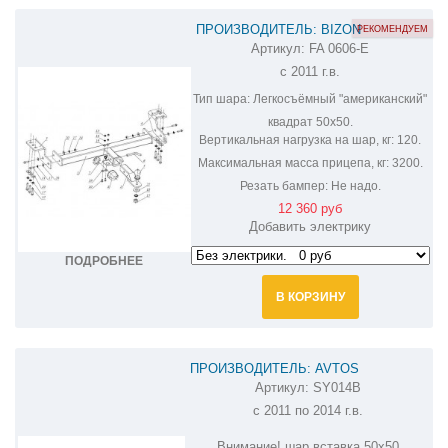
ПРОИЗВОДИТЕЛЬ: BIZON
РЕКОМЕНДУЕМ
Артикул:
FA 0606-E
ФАРКОП НА SSANG YONG ACTYON FA
с 2011 г.в.
0606-E
Тип шара:
Легкосъёмный "американский"
квадрат 50х50.
Вертикальная нагрузка на шар, кг:
120.
Максимальная масса прицепа, кг:
3200.
Резать бампер:
Не надо.
12 360 руб
Добавить электрику
ПОДРОБНЕЕ
В КОРЗИНУ
ПРОИЗВОДИТЕЛЬ: AVTOS
Артикул:
SY014B
ФАРКОП НА SSANG YONG ACTYON
с 2011 по 2014 г.в.
SY014B
Внимание! шар вставка 50х50