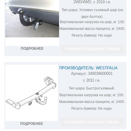
2WD/4WD, с 2010 г.в.
E3108AA
Тип шара:
Условно съемный шар (на
двух болтах).
Вертикальная нагрузка на шар, кг:
130.
Максимальная масса прицепа, кг:
2400.
Резать бампер:
Не надо.
ПОДРОБНЕЕ
УТОЧНЯЙТЕ НАЛИЧИЕ ТОВАРА
ПРОИЗВОДИТЕЛЬ: WESTFALIA
Артикул:
349039600001
ФАРКОП НА SSANG YONG ACTYON
с 2011 г.в.
349039600001
Тип шара:
Быстросъёмный.
Вертикальная нагрузка на шар, кг:
100.
Максимальная масса прицепа, кг:
2400.
Резать бампер:
Не надо.
УТОЧНЯЙТЕ НАЛИЧИЕ ТОВАРА
ПОДРОБНЕЕ