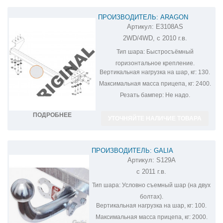
ПРОИЗВОДИТЕЛЬ: ARAGON
Артикул:
E3108AS
ФАРКОП НА SSANG YONG ACTYON
2WD/4WD, с 2010 г.в.
E3108AS
Тип шара:
Быстросъёмный
горизонтальное крепление.
Вертикальная нагрузка на шар, кг:
130.
Максимальная масса прицепа, кг:
2400.
Резать бампер:
Не надо.
ПОДРОБНЕЕ
УТОЧНЯЙТЕ НАЛИЧИЕ ТОВАРА
ПРОИЗВОДИТЕЛЬ: GALIA
Артикул:
S129A
ОЦИНКОВАННЫЙ ФАРКОП НА SSANG
с 2011 г.в.
YONG ACTYON S129A
Тип шара:
Условно съемный шар (на двух
болтах).
Вертикальная нагрузка на шар, кг:
100.
Максимальная масса прицепа, кг:
2000.