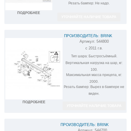
Резать бампер:
Не надо.
ПОДРОБНЕЕ
УТОЧНЯЙТЕ НАЛИЧИЕ ТОВАРА
ПРОИЗВОДИТЕЛЬ: BRINK
Артикул:
544800
ФАРКОП НА SSANG YONG ACTYON
с 2011 г.в.
544800
Тип шара:
Быстросъёмный.
Вертикальная нагрузка на шар, кг:
100.
Максимальная масса прицепа, кг:
2000.
Резать бампер:
Вырез в бампере не
виден.
ПОДРОБНЕЕ
УТОЧНЯЙТЕ НАЛИЧИЕ ТОВАРА
ПРОИЗВОДИТЕЛЬ: BRINK
Артикул:
544700