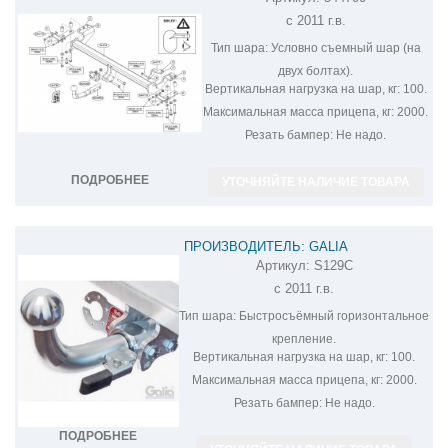
ФАРКОП НА SSANG YONG ACTYON
с 2011 г.в.
544700
Тип шара:
Условно съемный шар (на
двух болтах).
Вертикальная нагрузка на шар, кг:
100.
Максимальная масса прицепа, кг:
2000.
Резать бампер:
Не надо.
ПОДРОБНЕЕ
УТОЧНЯЙТЕ НАЛИЧИЕ ТОВАРА
ПРОИЗВОДИТЕЛЬ: GALIA
Артикул:
S129C
ОЦИНКОВАННЫЙ ФАРКОП НА SSANG
с 2011 г.в.
YONG ACTYON S129C
Тип шара:
Быстросъёмный горизонтальное
крепление.
Вертикальная нагрузка на шар, кг:
100.
Максимальная масса прицепа, кг:
2000.
Резать бампер:
Не надо.
ПОДРОБНЕЕ