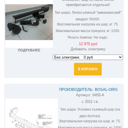
приобретается отдельно!
Тип шара:
Легкосъёмный "американский"
квадрат 50х50.
Вертикальная нагрузка на шар, кг:
75.
Максимальная масса прицепа, кг:
1200.
Резать бампер:
Не надо.
12 970 руб
Добавить электрику
ПОДРОБНЕЕ
В КОРЗИНУ
ПРОИЗВОДИТЕЛЬ: BOSAL-ORIS
Артикул:
6455-A
ФАРКОП НА SSANG YONG ACTYON
с 2011 г.в.
6455-A
Тип шара:
Условно съемный шар (на
двух болтах).
Вертикальная нагрузка на шар, кг:
75.
Максимальная масса прицепа, кг:
1500.