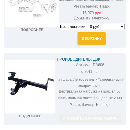
Резать бампер:
Надо.
16 070 руб
Добавить электрику
ПОДРОБНЕЕ
В КОРЗИНУ
ПРОИЗВОДИТЕЛЬ: ДЗК
Артикул:
RA606
ФАРКОП НА SSANG YONG ACTYON
с 2011 г.в.
RA606
Тип шара:
Легкосъёмный "американский"
квадрат 50х50.
Вертикальная нагрузка на шар, кг:
50.
Максимальная масса прицепа, кг:
2000.
Резать бампер:
Не надо.
ПОДРОБНЕЕ
УТОЧНЯЙТЕ НАЛИЧИЕ ТОВАРА