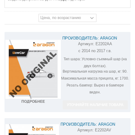
ПРОИЗВОДИТЕЛЬ: ARAGON
Артикул:
E2202AA
ФАРКОП НА INFINITI Q50 E2202AA
с 2014 по 2017 г.в.
Тип шара:
Условно съемный шар (на
двух болтах).
Вертикальная нагрузка на шар, кг:
90.
Максимальная масса прицепа, кг:
1700.
Резать бампер:
Вырез в бампере
виден.
ПОДРОБНЕЕ
УТОЧНЯЙТЕ НАЛИЧИЕ ТОВАРА
ПРОИЗВОДИТЕЛЬ: ARAGON
Артикул:
E2202AV
ФАРКОП НА INFINITI Q50 E2202AV