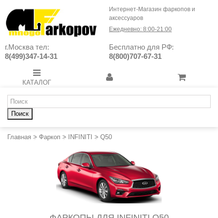
Интернет-Магазин фаркопов и
аксессуаров
Ежедневно: 8:00-21:00
г.Москва тел:
Бесплатно для РФ:
8(499)347-14-31
8(800)707-67-31
КАТАЛОГ
Поиск
Главная
>
Фаркоп
>
INFINITI
>
Q50
ФАРКОПЫ ДЛЯ INFINITI Q50