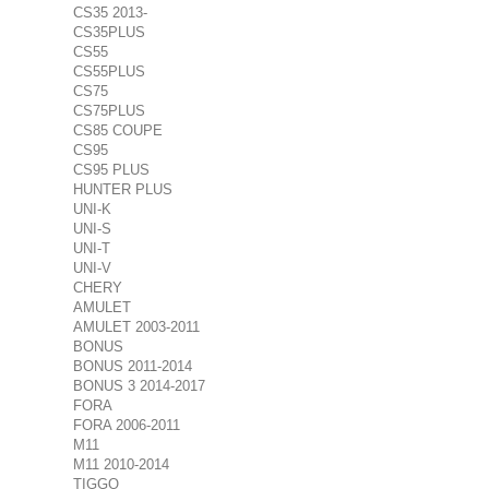
CS35 2013-
CS35PLUS
CS55
CS55PLUS
CS75
CS75PLUS
CS85 COUPE
CS95
CS95 PLUS
HUNTER PLUS
UNI-K
UNI-S
UNI-T
UNI-V
CHERY
AMULET
AMULET 2003-2011
BONUS
BONUS 2011-2014
BONUS 3 2014-2017
FORA
FORA 2006-2011
M11
M11 2010-2014
TIGGO