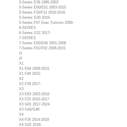
5-Series E39 1995-2003
5-Series E60/E61 2003-2010
5-Series F10/F11 2010-2016
5-Series G30 2016-
5-Series F07 Gran Turismo 2009-
6-SERIES
6-Series G32 2017-
7-SERIES
7-Series E65/E66 2001-2008
7-Series F01/F02 2008-2015
i3
iX
X1
X1 E84 2009-2015
X1 F48 2015-
X2
X2 F39 2017-
X3
X3 E83 2003-2010
X3 F25 2010-2017
X3 G01 2017-2024
X3 G45/G48
X4
X4 F26 2014-2018
X4 G02 2018-