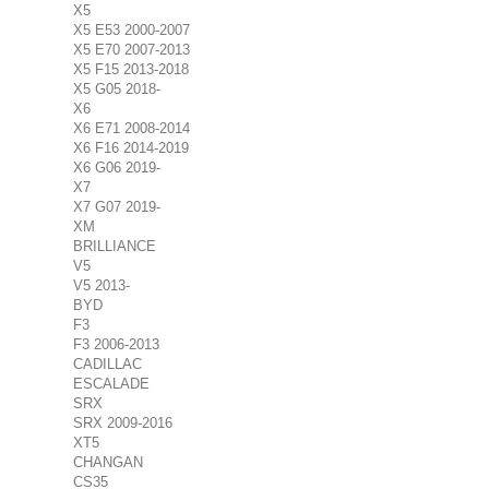
X5
X5 E53 2000-2007
X5 E70 2007-2013
X5 F15 2013-2018
X5 G05 2018-
X6
X6 E71 2008-2014
X6 F16 2014-2019
X6 G06 2019-
X7
X7 G07 2019-
XM
BRILLIANCE
V5
V5 2013-
BYD
F3
F3 2006-2013
CADILLAC
ESCALADE
SRX
SRX 2009-2016
XT5
CHANGAN
CS35