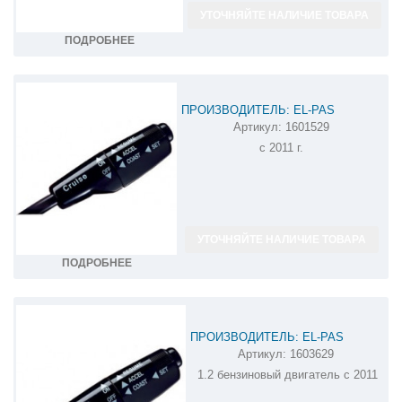
УТОЧНЯЙТЕ НАЛИЧИЕ ТОВАРА
ПОДРОБНЕЕ
ПРОИЗВОДИТЕЛЬ: EL-PAS
Артикул:
1601529
КРУИЗ-КОНТРОЛЬ CHEVROLET
с 2011 г.
ORLANDO 1601529
УТОЧНЯЙТЕ НАЛИЧИЕ ТОВАРА
ПОДРОБНЕЕ
ПРОИЗВОДИТЕЛЬ: EL-PAS
Артикул:
1603629
КРУИЗ-КОНТРОЛЬ CHEVROLET AVEO
1.2 бензиновый двигатель c 2011
1603629