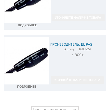
УТОЧНЯЙТЕ НАЛИЧИЕ ТОВАРА
ПОДРОБНЕЕ
ПРОИЗВОДИТЕЛЬ: EL-PAS
Артикул:
1603929
КРУИЗ-КОНТРОЛЬ CHEVROLET
с 2009 г.
CAPTIVA 1603929
УТОЧНЯЙТЕ НАЛИЧИЕ ТОВАРА
ПОДРОБНЕЕ