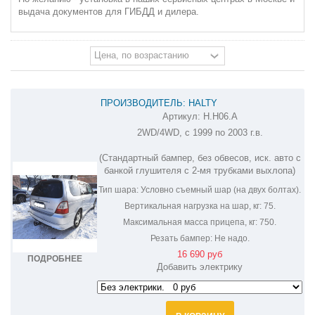
выдача документов для ГИБДД и дилера.
ПРОИЗВОДИТЕЛЬ: HALTY
Артикул:
H.H06.A
ФАРКОП НА HONDA ODYSSEY HODY99-03
2WD/4WD, с 1999 по 2003 г.в.
(Стандартный бампер, без обвесов, иск. авто с
банкой глушителя с 2-мя трубками выхлопа)
Тип шара:
Условно съемный шар (на двух болтах).
Вертикальная нагрузка на шар, кг:
75.
Максимальная масса прицепа, кг:
750.
Резать бампер:
Не надо.
16 690 руб
ПОДРОБНЕЕ
Добавить электрику