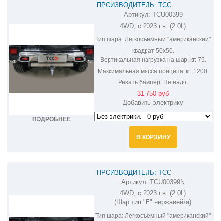
ПРОИЗВОДИТЕЛЬ: ТСС
Артикул:
TCU00399
ФАРКОП НА BAIC BJ40 TCU00399
4WD, с 2023 г.в. (2.0L)
Тип шара:
Легкосъёмный "американский"
квадрат 50х50.
Вертикальная нагрузка на шар, кг:
75.
Максимальная масса прицепа, кг:
1200.
Резать бампер:
Не надо.
31 750 руб
Добавить электрику
ПОДРОБНЕЕ
В КОРЗИНУ
ПРОИЗВОДИТЕЛЬ: ТСС
Артикул:
TCU00399N
ФАРКОП НА BAIC BJ40 TCU00399N
4WD, с 2023 г.в. (2.0L)
(Шар тип "E" нержавейка)
Тип шара:
Легкосъёмный "американский"