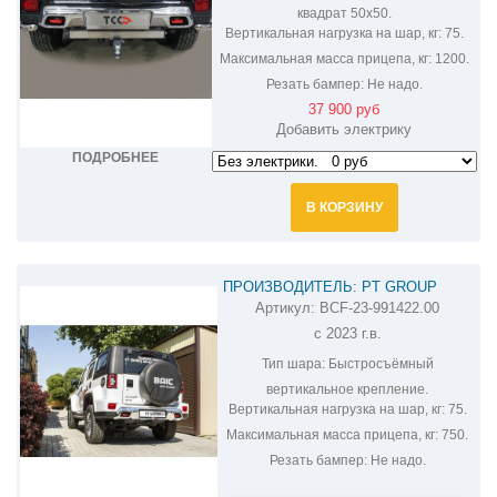
квадрат 50х50.
Вертикальная нагрузка на шар, кг:
75.
Максимальная масса прицепа, кг:
1200.
Резать бампер:
Не надо.
37 900 руб
Добавить электрику
ПОДРОБНЕЕ
В КОРЗИНУ
ПРОИЗВОДИТЕЛЬ: PT GROUP
Артикул:
BCF-23-991422.00
ФАРКОП НА BAIC BJ40 BCF-23-
с 2023 г.в.
991422.00
Тип шара:
Быстросъёмный
вертикальное крепление.
Вертикальная нагрузка на шар, кг:
75.
Максимальная масса прицепа, кг:
750.
Резать бампер:
Не надо.