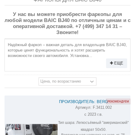
У нас вы можете приобрести фаркопы для
любой модели BAIC BJ40 по отличным ценам и с
оперативной доставкой. +7 (499) 347 14 31 –
Звоните!
Надёжный фаркоп – важная деталь для владельцев BAIC BJ40,
которые ценят функциональность и хотят расширить
возможности своего автомобиля. Установка...
ЕЩЕ
ПРОИЗВОДИТЕЛЬ: BERG
РЕКОМЕНДУЕМ
Артикул:
F.3411.002
ФАРКОП НА BAIC BJ40 F.3411.002
с 2023 г.в.
Тип шара:
Легкосъёмный "американский"
квадрат 50х50.
Вертикальная нагрузка на шар, кг:
75.