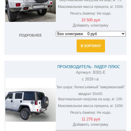
Максимальная масса прицепа, кг:
1500.
Резать бампер:
Не надо.
10 500 руб
Добавить электрику
ПОДРОБНЕЕ
В КОРЗИНУ
ПРОИЗВОДИТЕЛЬ: ЛИДЕР ПЛЮС
Артикул:
B301-E
ФАРКОП НА BAIC BJ40 B301-E
с 2019 г.в.
Тип шара:
Легкосъёмный "американский"
квадрат 50х50.
Вертикальная нагрузка на шар, кг:
100.
Максимальная масса прицепа, кг:
1000.
Резать бампер:
Не надо.
11 276 руб
Добавить электрику