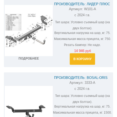
ПРОИЗВОДИТЕЛЬ: ЛИДЕР ПЛЮС
Артикул:
W101-A
ФАРКОП НА WEY 07 W101-A
с 2024 г.в.
Тип шара:
Условно съемный шар (на
двух болтах).
Вертикальная нагрузка на шар, кг:
75.
Максимальная масса прицепа, кг:
750.
Резать бампер:
Не надо.
14 946 руб
ПОДРОБНЕЕ
В КОРЗИНУ
ПРОИЗВОДИТЕЛЬ: BOSAL-ORIS
Артикул:
3333-A
ФАРКОП НА WEY 07 3333-A
с 2024 г.в.
Тип шара:
Условно съемный шар (на
двух болтах).
Вертикальная нагрузка на шар, кг:
75.
Максимальная масса прицепа, кг:
1500.