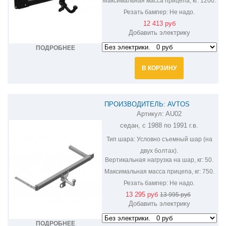
Максимальная масса прицепа, кг:
1200.
Резать бампер:
Не надо.
12 413 руб
Добавить электрику
ПОДРОБНЕЕ
В КОРЗИНУ
ПРОИЗВОДИТЕЛЬ: AVTOS
Артикул:
AU02
ФАРКОП НА AUDI 100 AU02
седан, с 1988 по 1991 г.в.
Тип шара:
Условно съемный шар (на
двух болтах).
Вертикальная нагрузка на шар, кг:
50.
Максимальная масса прицепа, кг:
750.
Резать бампер:
Не надо.
13 295 руб
13 995 руб
Добавить электрику
ПОДРОБНЕЕ