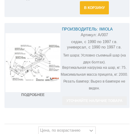
В КОРЗИНУ
ПРОИЗВОДИТЕЛЬ: IMIOLA
Артикул:
A/007
ФАРКОП НА AUDI 100 A/007
седан, с 1990 по 1997 г.в.
универсал, с 1990 по 1997 г.в.
Тип шара:
Условно съемный шар (на
двух болтах).
Вертикальная нагрузка на шар, кг:
75.
Максимальная масса прицепа, кг:
2000.
Резать бампер:
Вырез в бампере не
виден.
ПОДРОБНЕЕ
УТОЧНЯЙТЕ НАЛИЧИЕ ТОВАРА