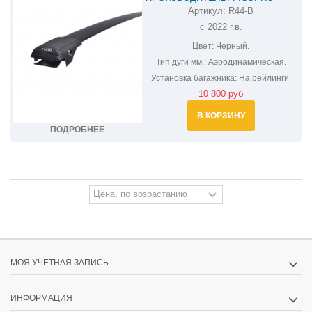
Артикул:
R44-B
БАГАЖНИК НА КРЫШУ ДЛЯ
с 2022 г.в.
МОСКВИЧ 3 R44-B
Цвет:
Черный.
Тип дуги мм.:
Аэродинамическая.
Установка багажника:
На рейлинги.
10 800 руб
В КОРЗИНУ
ПОДРОБНЕЕ
МОЯ УЧЕТНАЯ ЗАПИСЬ
ИНФОРМАЦИЯ