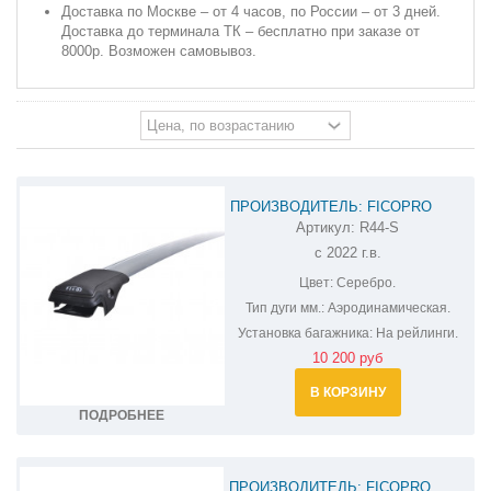
Доставка по Москве – от 4 часов, по России – от 3 дней.
Доставка до терминала ТК – бесплатно при заказе от
8000р. Возможен самовывоз.
ПРОИЗВОДИТЕЛЬ: FICOPRO
Артикул:
R44-S
БАГАЖНИК НА КРЫШУ ДЛЯ
с 2022 г.в.
МОСКВИЧ 3 R44-S
Цвет:
Серебро.
Тип дуги мм.:
Аэродинамическая.
Установка багажника:
На рейлинги.
10 200 руб
В КОРЗИНУ
ПОДРОБНЕЕ
ПРОИЗВОДИТЕЛЬ: FICOPRO