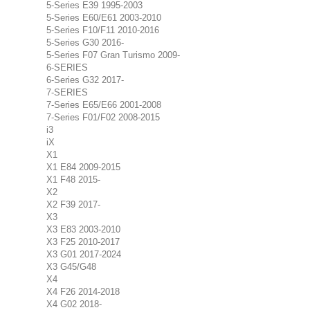
5-Series E39 1995-2003
5-Series E60/E61 2003-2010
5-Series F10/F11 2010-2016
5-Series G30 2016-
5-Series F07 Gran Turismo 2009-
6-SERIES
6-Series G32 2017-
7-SERIES
7-Series E65/E66 2001-2008
7-Series F01/F02 2008-2015
i3
iX
X1
X1 E84 2009-2015
X1 F48 2015-
X2
X2 F39 2017-
X3
X3 E83 2003-2010
X3 F25 2010-2017
X3 G01 2017-2024
X3 G45/G48
X4
X4 F26 2014-2018
X4 G02 2018-