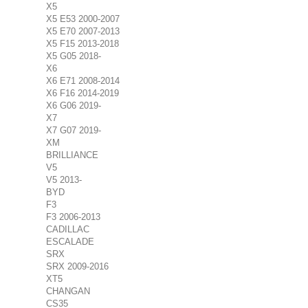
X5
X5 E53 2000-2007
X5 E70 2007-2013
X5 F15 2013-2018
X5 G05 2018-
X6
X6 E71 2008-2014
X6 F16 2014-2019
X6 G06 2019-
X7
X7 G07 2019-
XM
BRILLIANCE
V5
V5 2013-
BYD
F3
F3 2006-2013
CADILLAC
ESCALADE
SRX
SRX 2009-2016
XT5
CHANGAN
CS35