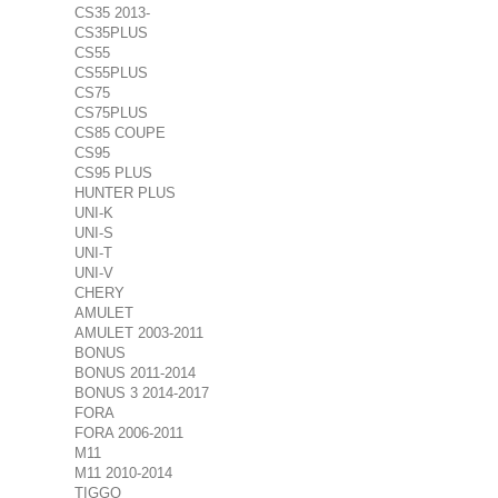
CS35 2013-
CS35PLUS
CS55
CS55PLUS
CS75
CS75PLUS
CS85 COUPE
CS95
CS95 PLUS
HUNTER PLUS
UNI-K
UNI-S
UNI-T
UNI-V
CHERY
AMULET
AMULET 2003-2011
BONUS
BONUS 2011-2014
BONUS 3 2014-2017
FORA
FORA 2006-2011
M11
M11 2010-2014
TIGGO