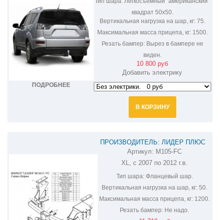
Тип шара:
Легкосъёмный "американский"
квадрат 50х50.
Вертикальная нагрузка на шар, кг:
75.
Максимальная масса прицепа, кг:
1500.
Резать бампер:
Вырез в бампере не
виден.
10 800 руб
Добавить электрику
ПОДРОБНЕЕ
В КОРЗИНУ
ПРОИЗВОДИТЕЛЬ: ЛИДЕР ПЛЮС
Артикул:
M105-FC
ФАРКОП НА MITSUBISHI OUTLANDER
XL, с 2007 по 2012 г.в.
XL M105-FC
Тип шара:
Фланцевый шар.
Вертикальная нагрузка на шар, кг:
50.
Максимальная масса прицепа, кг:
1200.
Резать бампер:
Не надо.