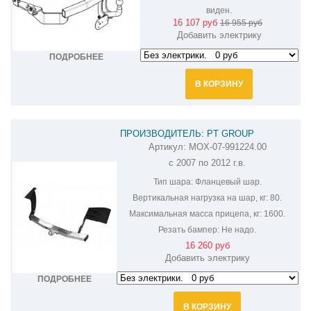
виден.
16 107 руб
16 955 руб
Добавить электрику
ПОДРОБНЕЕ
В КОРЗИНУ
ПРОИЗВОДИТЕЛЬ: PT GROUP
Артикул:
MOX-07-991224.00
ФАРКОП НА MITSUBISHI OUTLANDER
с 2007 по 2012 г.в.
MOX991101/MOX-07-991224.00
Тип шара:
Фланцевый шар.
Вертикальная нагрузка на шар, кг:
80.
Максимальная масса прицепа, кг:
1600.
Резать бампер:
Не надо.
16 260 руб
Добавить электрику
ПОДРОБНЕЕ
В КОРЗИНУ