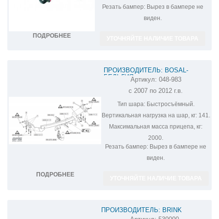
Резать бампер:
Вырез в бампере не
виден.
ПОДРОБНЕЕ
УТОЧНЯЙТЕ НАЛИЧИЕ ТОВАРА
ПРОИЗВОДИТЕЛЬ: BOSAL-
БЕЛЬГИЯ
Артикул:
048-983
ФАРКОП НА MITSUBISHI
с 2007 по 2012 г.в.
OUTLANDER 048-983
Тип шара:
Быстросъёмный.
Вертикальная нагрузка на шар, кг:
141.
Максимальная масса прицепа, кг:
2000.
Резать бампер:
Вырез в бампере не
виден.
ПОДРОБНЕЕ
УТОЧНЯЙТЕ НАЛИЧИЕ ТОВАРА
ПРОИЗВОДИТЕЛЬ: BRINK