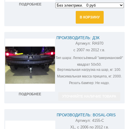
ПОДРОБНЕЕ
В КОРЗИНУ
ПРОИЗВОДИТЕЛЬ: ДЗК
Артикул:
RA970
ФАРКОП НА MITSUBISHI OUTLANDER
с 2007 по 2012 г.в.
RA970
Тип шара:
Легкосъёмный "американский"
квадрат 50х50.
Вертикальная нагрузка на шар, кг:
100.
Максимальная масса прицепа, кг:
2000.
Резать бампер:
Не надо.
ПОДРОБНЕЕ
УТОЧНЯЙТЕ НАЛИЧИЕ ТОВАРА
ПРОИЗВОДИТЕЛЬ: BOSAL-ORIS
Артикул:
4155-C
ФАРКОП НА MITSUBISHI OUTLANDER
XL, с 2006 по 2012 г.в.
XL 4155-C