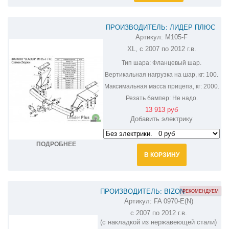
ПРОИЗВОДИТЕЛЬ: ЛИДЕР ПЛЮС
Артикул:
M105-F
ФАРКОП НА MITSUBISHI OUTLANDER
XL, с 2007 по 2012 г.в.
XL M105-F
Тип шара:
Фланцевый шар.
Вертикальная нагрузка на шар, кг:
100.
Максимальная масса прицепа, кг:
2000.
Резать бампер:
Не надо.
13 913 руб
Добавить электрику
ПОДРОБНЕЕ
В КОРЗИНУ
ПРОИЗВОДИТЕЛЬ: BIZON
РЕКОМЕНДУЕМ
Артикул:
FA 0970-E(N)
ФАРКОП НА MITSUBISHI OUTLANDER
с 2007 по 2012 г.в.
FA 0970-E(N)
(c накладкой из нержавеющей стали)