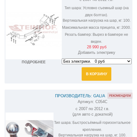
XL M-354
Тип шара:
Условно съемный шар (на
двух болтах).
Вертикальная нагрузка на шар, кг:
100.
Максимальная масса прицепа, кг:
2000.
Резать бампер:
Вырез в бампере не
виден.
28 990 руб
Добавить электрику
ПОДРОБНЕЕ
В КОРЗИНУ
ПРОИЗВОДИТЕЛЬ: GALIA
РЕКОМЕНДУЕМ
Артикул:
C054C
ОЦИНКОВАННЫЙ ФАРКОП НА
с 2007 по 2012 г.в.
MITSUBISHI OUTLANDER C054C
(для авто с докаткой)
Тип шара:
Быстросъёмный горизонтальное
крепление.
Вертикальная нагрузка на шар, кг:
100.