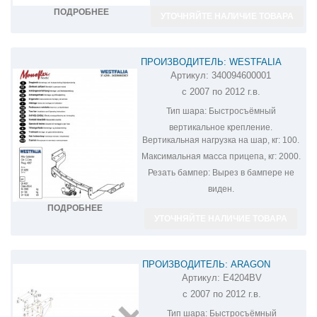
ПОДРОБНЕЕ
УТОЧНЯЙТЕ НАЛИЧИЕ ТОВАРА
ПРОИЗВОДИТЕЛЬ: WESTFALIA
Артикул:
340094600001
ФАРКОП НА MITSUBISHI OUTLANDER
с 2007 по 2012 г.в.
340094600001
Тип шара:
Быстросъёмный
вертикальное крепление.
Вертикальная нагрузка на шар, кг:
100.
Максимальная масса прицепа, кг:
2000.
Резать бампер:
Вырез в бампере не
виден.
ПОДРОБНЕЕ
УТОЧНЯЙТЕ НАЛИЧИЕ ТОВАРА
ПРОИЗВОДИТЕЛЬ: ARAGON
Артикул:
E4204BV
ФАРКОП НА MITSUBISHI OUTLANDER
с 2007 по 2012 г.в.
XL E4204BV
Тип шара:
Быстросъёмный