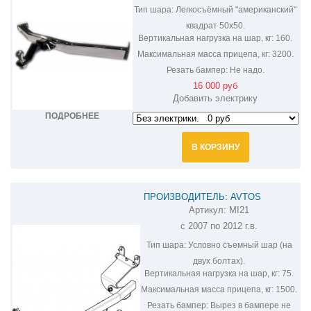
Тип шара:
Легкосъёмный "американский"
квадрат 50х50.
Вертикальная нагрузка на шар, кг:
160.
Максимальная масса прицепа, кг:
3200.
Резать бампер:
Не надо.
16 000 руб
Добавить электрику
ПОДРОБНЕЕ
В КОРЗИНУ
ПРОИЗВОДИТЕЛЬ: AVTOS
Артикул:
MI21
ФАРКОП НА MITSUBISHI OUTLANDER
с 2007 по 2012 г.в.
MI21
Тип шара:
Условно съемный шар (на
двух болтах).
Вертикальная нагрузка на шар, кг:
75.
Максимальная масса прицепа, кг:
1500.
Резать бампер:
Вырез в бампере не