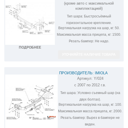
(кроме авто с максимальной
комплектацией)
Тип шара:
Быстросъёмный
горизонтальное крепление.
Вертикальная нагрузка на шар, кг:
50.
Максимальная масса прицепа, кг:
1500.
Резать бампер:
Не надо.
ПОДРОБНЕЕ
УТОЧНЯЙТЕ НАЛИЧИЕ ТОВАРА
ПРОИЗВОДИТЕЛЬ: IMIOLA
Артикул:
Y/024
ФАРКОП НА MITSUBISHI OUTLANDER
с 2007 по 2012 г.в.
Y/024
Тип шара:
Условно съемный шар (на
двух болтах).
Вертикальная нагрузка на шар, кг:
100.
Максимальная масса прицепа, кг:
2000.
Резать бампер:
Вырез в бампере не
виден.