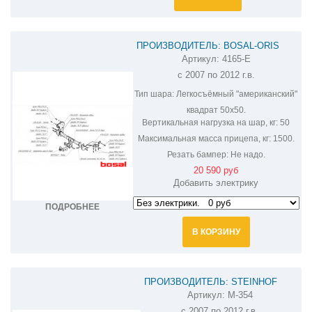
ПРОИЗВОДИТЕЛЬ: BOSAL-ORIS
Артикул:
4165-E
ФАРКОП НА MITSUBISHI OUTLANDER
с 2007 по 2012 г.в.
XL 4165-E
Тип шара:
Легкосъёмный "американский"
квадрат 50х50.
Вертикальная нагрузка на шар, кг:
50
Максимальная масса прицепа, кг:
1500.
Резать бампер:
Не надо.
20 590 руб
Добавить электрику
ПОДРОБНЕЕ
В КОРЗИНУ
ПРОИЗВОДИТЕЛЬ: STEINHOF
Артикул:
M-354
ФАРКОП НА MITSUBISHI OUTLANDER
с 2007 по 2012 г.в.