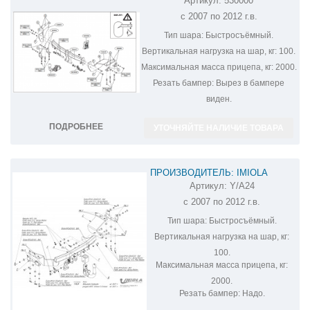
Артикул:
530000
ФАРКОП НА MITSUBISHI OUTLANDER
с 2007 по 2012 г.в.
XL 530000
Тип шара:
Быстросъёмный.
Вертикальная нагрузка на шар, кг:
100.
Максимальная масса прицепа, кг:
2000.
Резать бампер:
Вырез в бампере
виден.
ПОДРОБНЕЕ
УТОЧНЯЙТЕ НАЛИЧИЕ ТОВАРА
ПРОИЗВОДИТЕЛЬ: IMIOLA
Артикул:
Y/A24
ФАРКОП НА MITSUBISHI
с 2007 по 2012 г.в.
OUTLANDER Y/A24
Тип шара:
Быстросъёмный.
Вертикальная нагрузка на шар, кг:
100.
Максимальная масса прицепа, кг:
2000.
Резать бампер:
Надо.