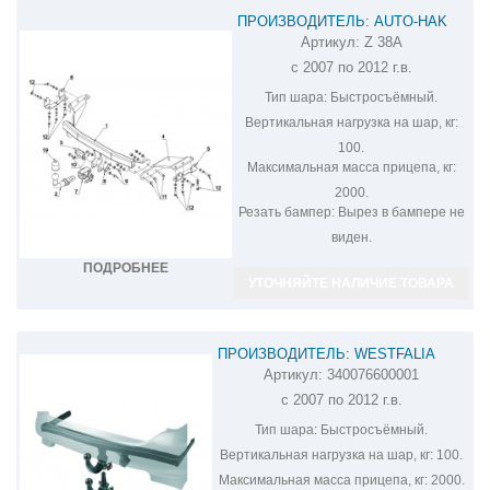
ПРОИЗВОДИТЕЛЬ: AUTO-HAK
Артикул:
Z 38A
ФАРКОП НА MITSUBISHI
с 2007 по 2012 г.в.
OUTLANDER Z 38A
Тип шара:
Быстросъёмный.
Вертикальная нагрузка на шар, кг:
100.
Максимальная масса прицепа, кг:
2000.
Резать бампер:
Вырез в бампере не
виден.
ПОДРОБНЕЕ
УТОЧНЯЙТЕ НАЛИЧИЕ ТОВАРА
ПРОИЗВОДИТЕЛЬ: WESTFALIA
Артикул:
340076600001
ФАРКОП НА MITSUBISHI OUTLANDER
с 2007 по 2012 г.в.
340076600001
Тип шара:
Быстросъёмный.
Вертикальная нагрузка на шар, кг:
100.
Максимальная масса прицепа, кг:
2000.