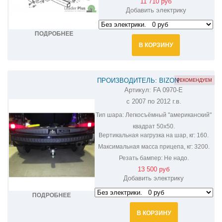
11 710 руб
Добавить электрику
ПОДРОБНЕЕ
В КОРЗИНУ
ПРОИЗВОДИТЕЛЬ: BIZON
РЕКОМЕНДУЕМ
Артикул:
FA 0970-E
ФАРКОП НА MITSUBISHI OUTLANDER
с 2007 по 2012 г.в.
FA 0970-E
Тип шара:
Легкосъёмный "американский"
квадрат 50х50.
Вертикальная нагрузка на шар, кг:
160.
Максимальная масса прицепа, кг:
3200.
Резать бампер:
Не надо.
13 500 руб
Добавить электрику
ПОДРОБНЕЕ
В КОРЗИНУ