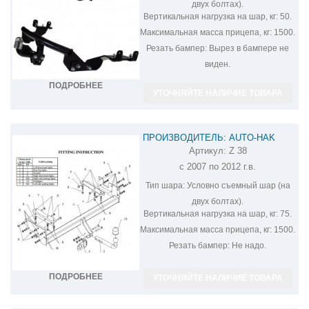
двух болтах).
Вертикальная нагрузка на шар, кг:
50.
Максимальная масса прицепа, кг:
1500.
Резать бампер:
Вырез в бампере не
виден.
ПОДРОБНЕЕ
УТОЧНЯЙТЕ НАЛИЧИЕ ТОВАРА
ПРОИЗВОДИТЕЛЬ: AUTO-HAK
Артикул:
Z 38
ФАРКОП НА MITSUBISHI OUTLANDER
с 2007 по 2012 г.в.
Z 38
Тип шара:
Условно съемный шар (на
двух болтах).
Вертикальная нагрузка на шар, кг:
75.
Максимальная масса прицепа, кг:
1500.
Резать бампер:
Не надо.
ПОДРОБНЕЕ
УТОЧНЯЙТЕ НАЛИЧИЕ ТОВАРА