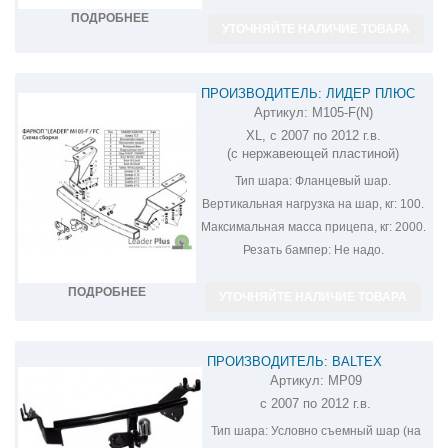
ПОДРОБНЕЕ
УТОЧНЯЙТЕ НАЛИЧИЕ ТОВАРА
ПРОИЗВОДИТЕЛЬ: ЛИДЕР ПЛЮС
Артикул:
M105-F(N)
ФАРКОП НА MITSUBISHI OUTLANDER
XL, с 2007 по 2012 г.в.
XL M105-F(N)
(с нержавеющей пластиной)
Тип шара:
Фланцевый шар.
Вертикальная нагрузка на шар, кг:
100.
Максимальная масса прицепа, кг:
2000.
Резать бампер:
Не надо.
ПОДРОБНЕЕ
УТОЧНЯЙТЕ НАЛИЧИЕ ТОВАРА
ПРОИЗВОДИТЕЛЬ: BALTEX
Артикул:
MP09
ФАРКОП НА MITSUBISHI OUTLANDER
с 2007 по 2012 г.в.
MP09
Тип шара:
Условно съемный шар (на