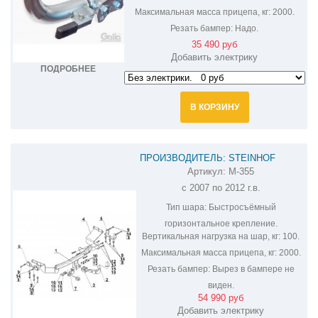
Максимальная масса прицепа, кг:
2000.
Резать бампер:
Надо.
35 490 руб
Добавить электрику
ПОДРОБНЕЕ
В КОРЗИНУ
ПРОИЗВОДИТЕЛЬ: STEINHOF
Артикул:
M-355
ФАРКОП НА MITSUBISHI OUTLANDER
с 2007 по 2012 г.в.
XL M-355
Тип шара:
Быстросъёмный
горизонтальное крепление.
Вертикальная нагрузка на шар, кг:
100.
Максимальная масса прицепа, кг:
2000.
Резать бампер:
Вырез в бампере не
виден.
54 990 руб
Добавить электрику