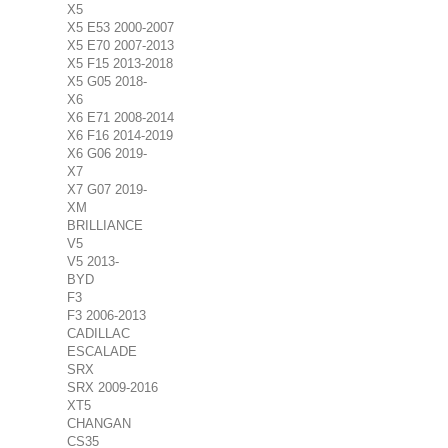
X5
X5 E53 2000-2007
X5 E70 2007-2013
X5 F15 2013-2018
X5 G05 2018-
X6
X6 E71 2008-2014
X6 F16 2014-2019
X6 G06 2019-
X7
X7 G07 2019-
XM
BRILLIANCE
V5
V5 2013-
BYD
F3
F3 2006-2013
CADILLAC
ESCALADE
SRX
SRX 2009-2016
XT5
CHANGAN
CS35