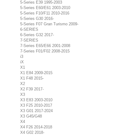
5-Series E39 1995-2003
5-Series E60/E61 2003-2010
5-Series F10/F11 2010-2016
5-Series G30 2016-
5-Series F07 Gran Turismo 2009-
6-SERIES
6-Series G32 2017-
7-SERIES
7-Series E65/E66 2001-2008
7-Series F01/F02 2008-2015
i3
iX
X1
X1 E84 2009-2015
X1 F48 2015-
X2
X2 F39 2017-
X3
X3 E83 2003-2010
X3 F25 2010-2017
X3 G01 2017-2024
X3 G45/G48
X4
X4 F26 2014-2018
X4 G02 2018-