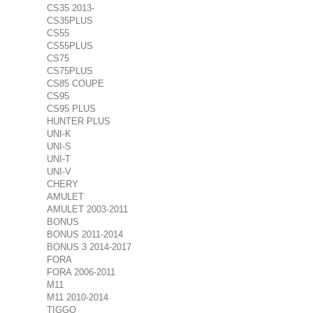
CS35 2013-
CS35PLUS
CS55
CS55PLUS
CS75
CS75PLUS
CS85 COUPE
CS95
CS95 PLUS
HUNTER PLUS
UNI-K
UNI-S
UNI-T
UNI-V
CHERY
AMULET
AMULET 2003-2011
BONUS
BONUS 2011-2014
BONUS 3 2014-2017
FORA
FORA 2006-2011
M11
M11 2010-2014
TIGGO