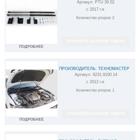
Артикул:
PTU 30.02
АМОРТИЗАТОР (УПОР) КАПОТА НА
с 2017 г.в.
MAZDA CX-5 PTU 30.02
Количество упоров:
2.
УТОЧНЯЙТЕ НАЛИЧИЕ ТОВАРА
ПОДРОБНЕЕ
ПРОИЗВОДИТЕЛЬ: ТЕХНОМАСТЕР
Артикул:
8231.9100.14
АМОРТИЗАТОР (УПОР) КАПОТА НА
с 2012 г.в.
MAZDA 6 8231.9100.14
Количество упоров:
1.
УТОЧНЯЙТЕ НАЛИЧИЕ ТОВАРА
ПОДРОБНЕЕ