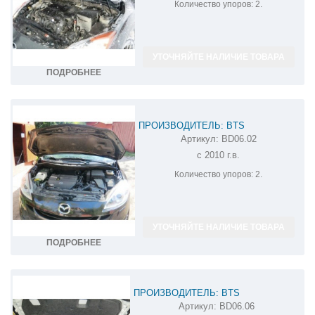
Количество упоров:
2.
УТОЧНЯЙТЕ НАЛИЧИЕ ТОВАРА
ПОДРОБНЕЕ
ПРОИЗВОДИТЕЛЬ: BTS
Артикул:
BD06.02
АМОРТИЗАТОР (УПОР) КАПОТА НА
с 2010 г.в.
MAZDA 5 BD06.02
Количество упоров:
2.
УТОЧНЯЙТЕ НАЛИЧИЕ ТОВАРА
ПОДРОБНЕЕ
ПРОИЗВОДИТЕЛЬ: BTS
Артикул:
BD06.06
АМОРТИЗАТОР (УПОР) КАПОТА НА