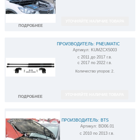
УТОЧНЯЙТЕ НАЛИЧИЕ ТОВАРА
ПОДРОБНЕЕ
ПРОИЗВОДИТЕЛЬ: PNEUMATIC
Артикул:
KUMZCX5003
АМОРТИЗАТОР (УПОР) КАПОТА НА
с 2011 до 2017 г.в.
MAZDA CX-5 KUMZCX5003
с 2017 по 2022 г.в.
Количество упоров:
2.
УТОЧНЯЙТЕ НАЛИЧИЕ ТОВАРА
ПОДРОБНЕЕ
ПРОИЗВОДИТЕЛЬ: BTS
Артикул:
BD06.01
АМОРТИЗАТОР (УПОР) КАПОТА НА
с 2010 по 2013 г.в.
MAZDA 3 BD06.01