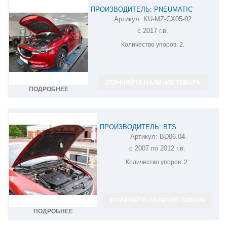
ПРОИЗВОДИТЕЛЬ: PNEUMATIC
Артикул:
KU-MZ-CX05-02
АМОРТИЗАТОР (УПОР) КАПОТА НА MAZDA
с 2017 г.в.
CX-5 KU-MZ-CX05-02
Количество упоров:
2.
УТОЧНЯЙТЕ НАЛИЧИЕ ТОВАРА
ПОДРОБНЕЕ
ПРОИЗВОДИТЕЛЬ: BTS
Артикул:
BD06.04
АМОРТИЗАТОР (УПОР) КАПОТА НА
с 2007 по 2012 г.в.
MAZDA 6 BD06.04
Количество упоров:
2.
УТОЧНЯЙТЕ НАЛИЧИЕ ТОВАРА
ПОДРОБНЕЕ