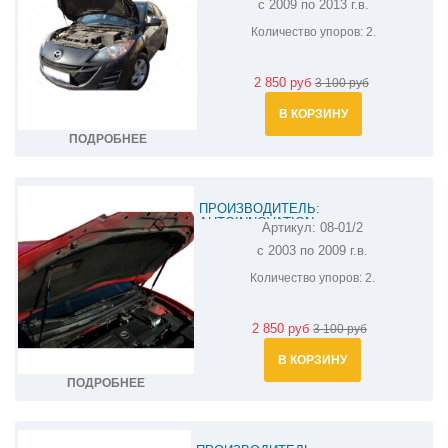
с 2009 по 2013 г.в.
MAZDA 3 08-03
Количество упоров:
2.
2 850 руб
3 100 руб
В КОРЗИНУ
ПОДРОБНЕЕ
ПРОИЗВОДИТЕЛЬ:
AUTOINNOVATION
Артикул:
08-01/2
АМОРТИЗАТОР (УПОР) КАПОТА НА
с 2003 по 2009 г.в.
MAZDA 3 08-01/2
Количество упоров:
2.
2 850 руб
3 100 руб
В КОРЗИНУ
ПОДРОБНЕЕ