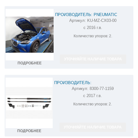
ПРОИЗВОДИТЕЛЬ: PNEUMATIC
Артикул:
KU-MZ-CX03-00
АМОРТИЗАТОР (УПОР) КАПОТА НА MAZDA
с 2016 г.в.
CX-3 KU-MZ-CX03-00
Количество упоров:
2.
УТОЧНЯЙТЕ НАЛИЧИЕ ТОВАРА
ПОДРОБНЕЕ
ПРОИЗВОДИТЕЛЬ:
Артикул:
8300-77-1159
АМОРТИЗАТОРЫ (УПОРЫ) КАПОТА НА
с 2017 г.в.
MAZDA CX-9 8300-77-1159
Количество упоров:
2.
УТОЧНЯЙТЕ НАЛИЧИЕ ТОВАРА
ПОДРОБНЕЕ