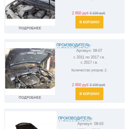
2 850 руб
3 100 руб
В КОРЗИНУ
ПОДРОБНЕЕ
ПРОИЗВОДИТЕЛЬ:
AUTOINNOVATION
Артикул:
08-07
АМОРТИЗАТОР (УПОР) КАПОТА НА
с 2011 по 2017 г.в.
с 2017 г.в.
MAZDA CX-5 08-07
Количество упоров:
2.
2 850 руб
3 100 руб
В КОРЗИНУ
ПОДРОБНЕЕ
ПРОИЗВОДИТЕЛЬ:
AUTOINNOVATION
Артикул:
08-03
АМОРТИЗАТОР (УПОР) КАПОТА НА