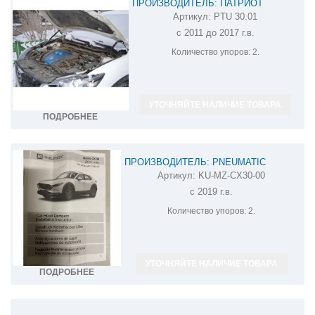
ПРОИЗВОДИТЕЛЬ: ПАТРИОТ
Артикул:
PTU 30.01
АМОРТИЗАТОР (УПОР) КАПОТА НА
с 2011 до 2017 г.в.
MAZDA CX-5 PTU 30.01
Количество упоров:
2.
УТОЧНЯЙТЕ НАЛИЧИЕ ТОВАРА
ПОДРОБНЕЕ
ПРОИЗВОДИТЕЛЬ: PNEUMATIC
Артикул:
KU-MZ-CX30-00
АМОРТИЗАТОР (УПОР) КАПОТА НА MAZDA
с 2019 г.в.
CX-30 KU-MZ-CX30-00
Количество упоров:
2.
УТОЧНЯЙТЕ НАЛИЧИЕ ТОВАРА
ПОДРОБНЕЕ