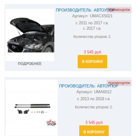
ПРОИЗВОДИТЕЛЬ: АВТОУПОР
РЕКОМЕНДУЕМ
Артикул:
UMACX5021
АМОРТИЗАТОР (УПОР) КАПОТА НА
с 2011 по 2017 г.в.
MAZDA CX-5 UMACX5021
с 2017 г.в.
Количество упоров:
2.
3 545 руб
В КОРЗИНУ
ПОДРОБНЕЕ
РЕКОМЕНДУЕМ
ПРОИЗВОДИТЕЛЬ: АВТОУПОР
Артикул:
UMA6012
АМОРТИЗАТОР (УПОР) КАПОТА НА
с 2013 по 2019 г.в.
MAZDA 3 UMA6012
Количество упоров:
2.
3 545 руб
В КОРЗИНУ