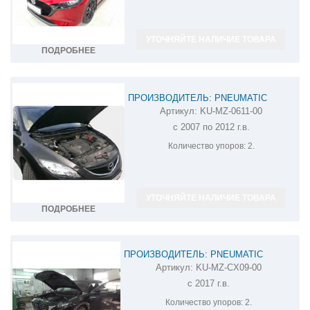
УТОЧНЯЙТЕ НАЛИЧИЕ ТОВАРА
ПОДРОБНЕЕ
ПРОИЗВОДИТЕЛЬ: PNEUMATIC
Артикул:
KU-MZ-0611-00
АМОРТИЗАТОР (УПОР) КАПОТА НА
с 2007 по 2012 г.в.
MAZDA 6 KU-MZ-0611-00
Количество упоров:
2.
УТОЧНЯЙТЕ НАЛИЧИЕ ТОВАРА
ПОДРОБНЕЕ
ПРОИЗВОДИТЕЛЬ: PNEUMATIC
Артикул:
KU-MZ-CX09-00
АМОРТИЗАТОР (УПОР) КАПОТА НА MAZDA
с 2017 г.в.
CX-9 KU-MZ-CX09-00
Количество упоров:
2.