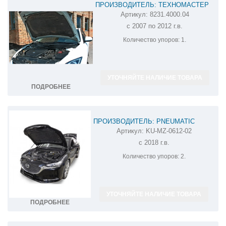
ПРОИЗВОДИТЕЛЬ: ТЕХНОМАСТЕР
Артикул:
8231.4000.04
АМОРТИЗАТОР (УПОР) КАПОТА НА
с 2007 по 2012 г.в.
MAZDA 6 8231.4000.04
Количество упоров:
1.
УТОЧНЯЙТЕ НАЛИЧИЕ ТОВАРА
ПОДРОБНЕЕ
ПРОИЗВОДИТЕЛЬ: PNEUMATIC
Артикул:
KU-MZ-0612-02
АМОРТИЗАТОР (УПОР) КАПОТА НА
с 2018 г.в.
MAZDA 6 KU-MZ-0612-02
Количество упоров:
2.
УТОЧНЯЙТЕ НАЛИЧИЕ ТОВАРА
ПОДРОБНЕЕ