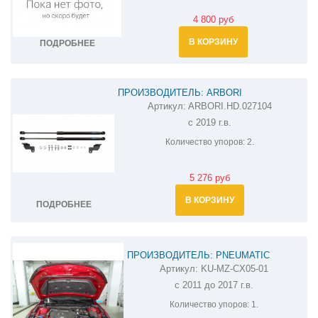
4 800 руб
В КОРЗИНУ
ПОДРОБНЕЕ
ПРОИЗВОДИТЕЛЬ: ARBORI
Артикул:
ARBORI.HD.027104
АМОРТИЗАТОРЫ (УПОРЫ) КАПОТА НА
с 2019 г.в.
MAZDA CX-30 ARBORI.HD.027104
Количество упоров:
2.
5 276 руб
В КОРЗИНУ
ПОДРОБНЕЕ
ПРОИЗВОДИТЕЛЬ: PNEUMATIC
Артикул:
KU-MZ-CX05-01
АМОРТИЗАТОР (УПОР) КАПОТА НА MAZDA
с 2011 до 2017 г.в.
CX-5 KU-MZ-CX05-01
Количество упоров:
1.