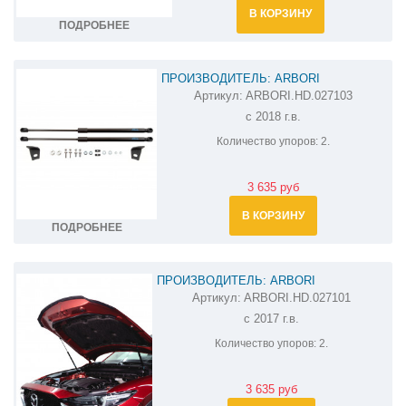
В КОРЗИНУ
ПОДРОБНЕЕ
ПРОИЗВОДИТЕЛЬ: ARBORI
Артикул:
ARBORI.HD.027103
АМОРТИЗАТОР (УПОР) КАПОТА НА MAZDA
с 2018 г.в.
6 ARBORI.HD.027103
Количество упоров:
2.
3 635 руб
В КОРЗИНУ
ПОДРОБНЕЕ
ПРОИЗВОДИТЕЛЬ: ARBORI
Артикул:
ARBORI.HD.027101
АМОРТИЗАТОР (УПОР) КАПОТА НА MAZDA
с 2017 г.в.
CX-5 ARBORI.HD.027101
Количество упоров:
2.
3 635 руб