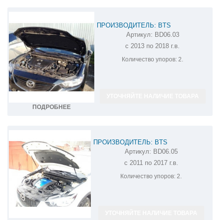
ПРОИЗВОДИТЕЛЬ: BTS
Артикул:
BD06.03
АМОРТИЗАТОР (УПОР) КАПОТА НА
с 2013 по 2018 г.в.
MAZDA 6 BD06.03
Количество упоров:
2.
УТОЧНЯЙТЕ НАЛИЧИЕ ТОВАРА
ПОДРОБНЕЕ
ПРОИЗВОДИТЕЛЬ: BTS
Артикул:
BD06.05
АМОРТИЗАТОР (УПОР) КАПОТА НА
с 2011 по 2017 г.в.
MAZDA CX-5 BD06.05
Количество упоров:
2.
УТОЧНЯЙТЕ НАЛИЧИЕ ТОВАРА