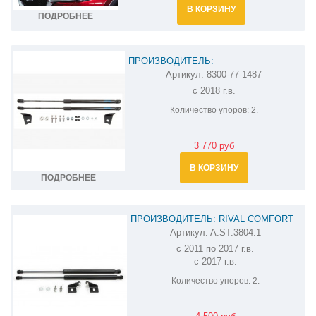
В КОРЗИНУ
ПОДРОБНЕЕ
ПРОИЗВОДИТЕЛЬ:
Артикул:
8300-77-1487
АМОРТИЗАТОРЫ (УПОРЫ) КАПОТА НА
с 2018 г.в.
MAZDA 6 8300-77-1487
Количество упоров:
2.
3 770 руб
В КОРЗИНУ
ПОДРОБНЕЕ
ПРОИЗВОДИТЕЛЬ: RIVAL COMFORT
Артикул:
A.ST.3804.1
АМОРТИЗАТОР (УПОР) КАПОТА НА
с 2011 по 2017 г.в.
MAZDA CX-5 A.ST.3804.1
с 2017 г.в.
Количество упоров:
2.