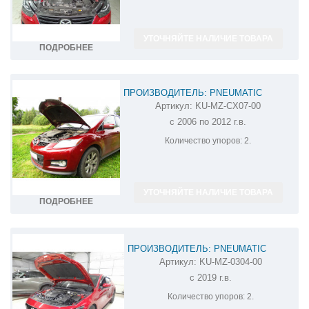
УТОЧНЯЙТЕ НАЛИЧИЕ ТОВАРА
ПОДРОБНЕЕ
ПРОИЗВОДИТЕЛЬ: PNEUMATIC
Артикул:
KU-MZ-CX07-00
АМОРТИЗАТОР (УПОР) КАПОТА НА MAZDA
с 2006 по 2012 г.в.
CX-7 KU-MZ-CX07-00
Количество упоров:
2.
УТОЧНЯЙТЕ НАЛИЧИЕ ТОВАРА
ПОДРОБНЕЕ
ПРОИЗВОДИТЕЛЬ: PNEUMATIC
Артикул:
KU-MZ-0304-00
АМОРТИЗАТОР (УПОР) КАПОТА НА
с 2019 г.в.
MAZDA 3 KU-MZ-0304-00
Количество упоров:
2.