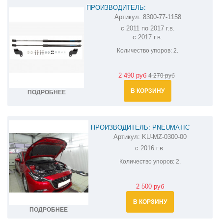
ПРОИЗВОДИТЕЛЬ:
Артикул:
8300-77-1158
АМОРТИЗАТОРЫ (УПОРЫ) КАПОТА НА
с 2011 по 2017 г.в.
MAZDA CX-5 8300-77-1158
с 2017 г.в.
Количество упоров:
2.
2 490 руб
4 270 руб
В КОРЗИНУ
ПОДРОБНЕЕ
ПРОИЗВОДИТЕЛЬ: PNEUMATIC
Артикул:
KU-MZ-0300-00
АМОРТИЗАТОР (УПОР) КАПОТА НА
с 2016 г.в.
MAZDA 3 KU-MZ-0300-00
Количество упоров:
2.
2 500 руб
В КОРЗИНУ
ПОДРОБНЕЕ