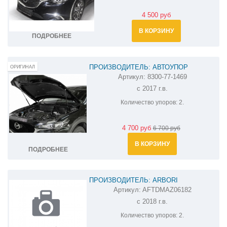
4 500 руб
В КОРЗИНУ
ПОДРОБНЕЕ
ПРОИЗВОДИТЕЛЬ: АВТОУПОР
ОРИГИНАЛ
Артикул:
8300-77-1469
АМОРТИЗАТОРЫ (УПОРЫ) КАПОТА НА
с 2017 г.в.
MAZDA CX-5 8300-77-1469
Количество упоров:
2.
4 700 руб
6 700 руб
В КОРЗИНУ
ПОДРОБНЕЕ
ПРОИЗВОДИТЕЛЬ: ARBORI
Артикул:
AFTDMAZ06182
АМОРТИЗАТОР (УПОР) БАГАЖНИКА НА
с 2018 г.в.
MAZDA 6 AFTDMAZ06182
Количество упоров:
2.