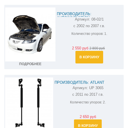
ПРОИЗВОДИТЕЛЬ:
AUTOINNOVATION
Артикул:
08-02/1
АМОРТИЗАТОР (УПОР) КАПОТА НА
с 2002 по 2007 г.в.
MAZDA 6 08-02/1
Количество упоров:
1.
2 550 руб
2 800 руб
В КОРЗИНУ
ПОДРОБНЕЕ
ПРОИЗВОДИТЕЛЬ: ATLANT
Артикул:
UP 3065
АМОРТИЗАТОР (УПОР) КАПОТА НА
с 2011 по 2017 г.в.
MAZDA CX-5 UP 3065
Количество упоров:
2.
2 650 руб
В КОРЗИНУ