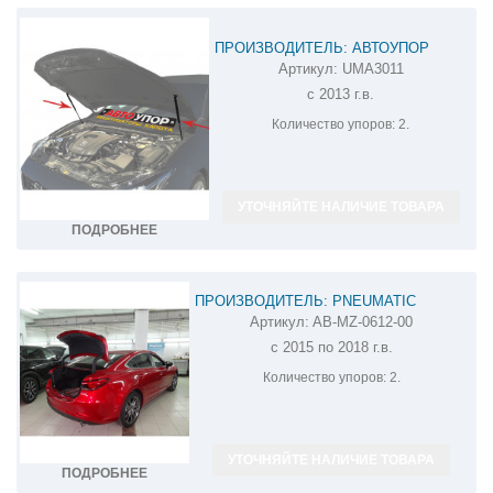
ПРОИЗВОДИТЕЛЬ: АВТОУПОР
Артикул:
UMA3011
АМОРТИЗАТОР (УПОР) КАПОТА НА
с 2013 г.в.
MAZDA 3 UMA3011
Количество упоров:
2.
УТОЧНЯЙТЕ НАЛИЧИЕ ТОВАРА
ПОДРОБНЕЕ
ПРОИЗВОДИТЕЛЬ: PNEUMATIC
Артикул:
AB-MZ-0612-00
АМОРТИЗАТОР (УПОР) БАГАЖНИКА НА
с 2015 по 2018 г.в.
MAZDA 6 AB-MZ-0612-00
Количество упоров:
2.
УТОЧНЯЙТЕ НАЛИЧИЕ ТОВАРА
ПОДРОБНЕЕ