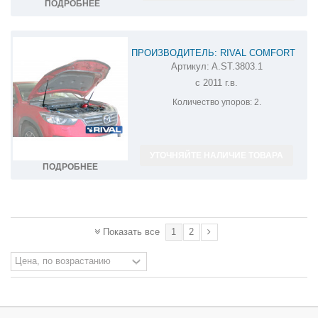
ПОДРОБНЕЕ
ПРОИЗВОДИТЕЛЬ: RIVAL COMFORT
Артикул:
A.ST.3803.1
АМОРТИЗАТОР (УПОР) КАПОТА НА
с 2011 г.в.
MAZDA CX-5 A.ST.3803.1
Количество упоров:
2.
УТОЧНЯЙТЕ НАЛИЧИЕ ТОВАРА
ПОДРОБНЕЕ
1
2
Показать все