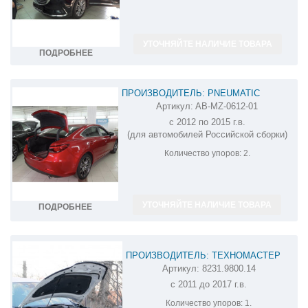
УТОЧНЯЙТЕ НАЛИЧИЕ ТОВАРА
ПОДРОБНЕЕ
ПРОИЗВОДИТЕЛЬ: PNEUMATIC
Артикул:
AB-MZ-0612-01
АМОРТИЗАТОР (УПОР) БАГАЖНИКА НА
с 2012 по 2015 г.в.
MAZDA 6 AB-MZ-0612-01
(для автомобилей Российской сборки)
Количество упоров:
2.
УТОЧНЯЙТЕ НАЛИЧИЕ ТОВАРА
ПОДРОБНЕЕ
ПРОИЗВОДИТЕЛЬ: ТЕХНОМАСТЕР
Артикул:
8231.9800.14
АМОРТИЗАТОР (УПОР) КАПОТА НА
с 2011 до 2017 г.в.
MAZDA CX-5 8231.9800.14
Количество упоров:
1.