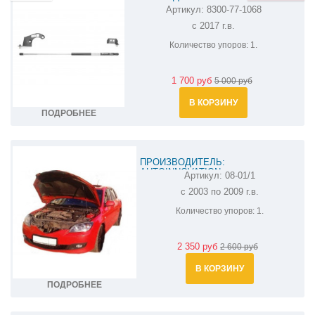
Артикул:
8300-77-1068
АМОРТИЗАТОР (УПОР) КАПОТА НА
с 2017 г.в.
MAZDA CX-5 8300-77-1068
Количество упоров:
1.
1 700 руб
5 000 руб
В КОРЗИНУ
ПОДРОБНЕЕ
ПРОИЗВОДИТЕЛЬ:
AUTOINNOVATION
Артикул:
08-01/1
АМОРТИЗАТОР (УПОР) КАПОТА НА
с 2003 по 2009 г.в.
MAZDA 3 08-01/1
Количество упоров:
1.
2 350 руб
2 600 руб
В КОРЗИНУ
ПОДРОБНЕЕ