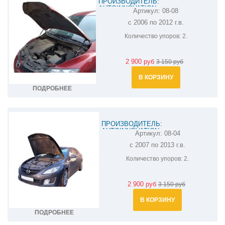
ПРОИЗВОДИТЕЛЬ:
AUTOINNOVATION
Артикул:
08-08
АМОРТИЗАТОР (УПОР) КАПОТА НА
с 2006 по 2012 г.в.
MAZDA CX-7 08-08
Количество упоров:
2.
2 900 руб
3 150 руб
В КОРЗИНУ
ПОДРОБНЕЕ
ПРОИЗВОДИТЕЛЬ:
AUTOINNOVATION
Артикул:
08-04
АМОРТИЗАТОР (УПОР) КАПОТА НА
с 2007 по 2013 г.в.
MAZDA 6 08-04
Количество упоров:
2.
2 900 руб
3 150 руб
В КОРЗИНУ
ПОДРОБНЕЕ