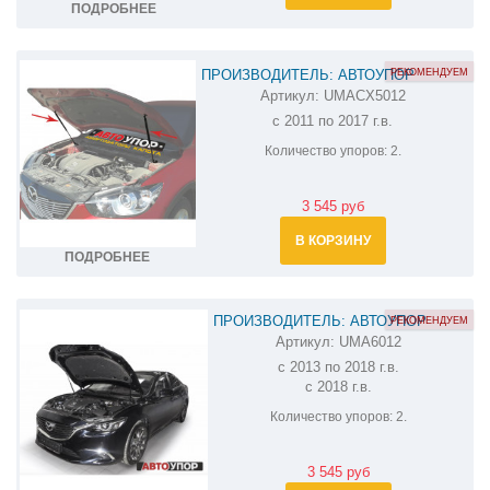
ПОДРОБНЕЕ
РЕКОМЕНДУЕМ
ПРОИЗВОДИТЕЛЬ: АВТОУПОР
Артикул:
UMACX5012
АМОРТИЗАТОР (УПОР) КАПОТА НА
с 2011 по 2017 г.в.
MAZDA CX-5 UMACX5012
Количество упоров:
2.
3 545 руб
В КОРЗИНУ
ПОДРОБНЕЕ
ПРОИЗВОДИТЕЛЬ: АВТОУПОР
РЕКОМЕНДУЕМ
Артикул:
UMA6012
АМОРТИЗАТОР (УПОР) КАПОТА НА
с 2013 по 2018 г.в.
MAZDA 6 UMA6012
с 2018 г.в.
Количество упоров:
2.
3 545 руб