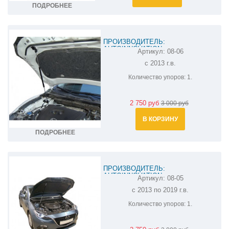
ПОДРОБНЕЕ
ПРОИЗВОДИТЕЛЬ:
AUTOINNOVATION
Артикул:
08-06
АМОРТИЗАТОР (УПОР) КАПОТА НА
с 2013 г.в.
MAZDA 6 08-06
Количество упоров:
1.
2 750 руб
3 000 руб
В КОРЗИНУ
ПОДРОБНЕЕ
ПРОИЗВОДИТЕЛЬ:
AUTOINNOVATION
Артикул:
08-05
АМОРТИЗАТОР (УПОР) КАПОТА НА
с 2013 по 2019 г.в.
MAZDA 3 08-05
Количество упоров:
1.