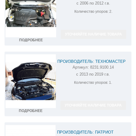
с 2006 по 2012 г.в.
MAZDA CX-7 BD06.06
Количество упоров:
2.
УТОЧНЯЙТЕ НАЛИЧИЕ ТОВАРА
ПОДРОБНЕЕ
ПРОИЗВОДИТЕЛЬ: ТЕХНОМАСТЕР
Артикул:
8231.9100.14
АМОРТИЗАТОР (УПОР) КАПОТА НА
с 2013 по 2019 г.в.
MAZDA 3 8231.9100.14
Количество упоров:
1.
УТОЧНЯЙТЕ НАЛИЧИЕ ТОВАРА
ПОДРОБНЕЕ
ПРОИЗВОДИТЕЛЬ: ПАТРИОТ