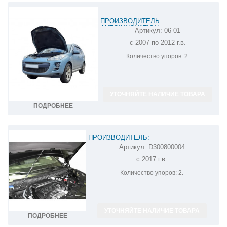
ПРОИЗВОДИТЕЛЬ:
AUTOINNOVATION
Артикул:
06-01
АМОРТИЗАТОР (УПОР) КАПОТА
с 2007 по 2012 г.в.
PEUGEOT 4007 06-01
Количество упоров:
2.
УТОЧНЯЙТЕ НАЛИЧИЕ ТОВАРА
ПОДРОБНЕЕ
ПРОИЗВОДИТЕЛЬ:
Артикул:
D300800004
АМОРТИЗАТОРЫ (УПОРЫ) КАПОТА НА
с 2017 г.в.
PEUGEOT 3008 D300800004
Количество упоров:
2.
УТОЧНЯЙТЕ НАЛИЧИЕ ТОВАРА
ПОДРОБНЕЕ