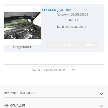
ПРОИЗВОДИТЕЛЬ:
Артикул:
D300800004
АМОРТИЗАТОРЫ (УПОРЫ) КАПОТА НА
с 2020 г.в.
PEUGEOT 5008 D300800004
Количество упоров:
2.
УТОЧНЯЙТЕ НАЛИЧИЕ ТОВАРА
ПОДРОБНЕЕ
МОЯ УЧЕТНАЯ ЗАПИСЬ
ИНФОРМАЦИЯ