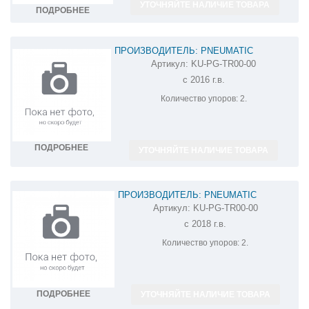
УТОЧНЯЙТЕ НАЛИЧИЕ ТОВАРА
ПОДРОБНЕЕ
ПРОИЗВОДИТЕЛЬ: PNEUMATIC
Артикул:
KU-PG-TR00-00
АМОРТИЗАТОР (УПОР) КАПОТА НА
с 2016 г.в.
PEUGEOT TRAVELLER KU-PG-TR00-00
Количество упоров:
2.
ПОДРОБНЕЕ
УТОЧНЯЙТЕ НАЛИЧИЕ ТОВАРА
ПРОИЗВОДИТЕЛЬ: PNEUMATIC
Артикул:
KU-PG-TR00-00
АМОРТИЗАТОР (УПОР) КАПОТА НА
с 2018 г.в.
PEUGEOT EXPERT KU-PG-TR00-00
Количество упоров:
2.
ПОДРОБНЕЕ
УТОЧНЯЙТЕ НАЛИЧИЕ ТОВАРА