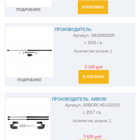
В КОРЗИНУ
ПОДРОБНЕЕ
ПРОИЗВОДИТЕЛЬ:
Артикул:
DK00000028
АМОРТИЗАТОР (УПОР) КАПОТА НА
с 2016 г.в.
PEUGEOT EXPERT DK00000028
Количество упоров:
1.
3 100 руб
В КОРЗИНУ
ПОДРОБНЕЕ
ПРОИЗВОДИТЕЛЬ: ARBORI
Артикул:
ARBORI.HD.032103
АМОРТИЗАТОРЫ (УПОРЫ) КАПОТА НА
с 2017 г.в.
PEUGEOT 408 ARBORI.HD.032103
Количество упоров:
2.
3 635 руб