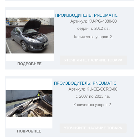
ПРОИЗВОДИТЕЛЬ: PNEUMATIC
Артикул:
KU-PG-4080-00
АМОРТИЗАТОР (УПОР) КАПОТА НА
седан, с 2012 г.в.
PEUGEOT 408 KU-PG-4080-00
Количество упоров:
2.
УТОЧНЯЙТЕ НАЛИЧИЕ ТОВАРА
ПОДРОБНЕЕ
ПРОИЗВОДИТЕЛЬ: PNEUMATIC
Артикул:
KU-CE-CCRO-00
АМОРТИЗАТОР (УПОР) КАПОТА НА
с 2007 по 2013 г.в.
PEUGEOT 4007 KU-CE-CCRO-00
Количество упоров:
2.
УТОЧНЯЙТЕ НАЛИЧИЕ ТОВАРА
ПОДРОБНЕЕ