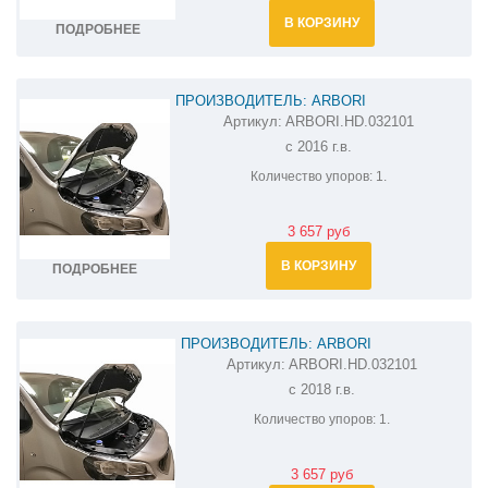
В КОРЗИНУ
ПОДРОБНЕЕ
ПРОИЗВОДИТЕЛЬ: ARBORI
Артикул:
ARBORI.HD.032101
АМОРТИЗАТОР (УПОР) КАПОТА НА PEUGEOT
с 2016 г.в.
TRAVELLER ARBORI.HD.032101
Количество упоров:
1.
3 657 руб
В КОРЗИНУ
ПОДРОБНЕЕ
ПРОИЗВОДИТЕЛЬ: ARBORI
Артикул:
ARBORI.HD.032101
АМОРТИЗАТОР (УПОР) КАПОТА НА
с 2018 г.в.
PEUGEOT EXPERT ARBORI.HD.032101
Количество упоров:
1.
3 657 руб