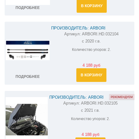
В КОРЗИНУ
ПОДРОБНЕЕ
ПРОИЗВОДИТЕЛЬ: ARBORI
Артикул:
ARBORI.HD.032104
АМОРТИЗАТОРЫ (УПОРЫ) КАПОТА НА
с 2020 г.в.
PEUGEOT 2008 ARBORI.HD.032104
Количество упоров:
2.
4 188 руб
В КОРЗИНУ
ПОДРОБНЕЕ
ПРОИЗВОДИТЕЛЬ: ARBORI
РЕКОМЕНДУЕМ
Артикул:
ARBORI.HD.032105
АМОРТИЗАТОРЫ (УПОРЫ) КАПОТА НА
с 2021 г.в.
PEUGEOT PARTNER ARBORI.HD.032105
Количество упоров:
2.
4 188 руб