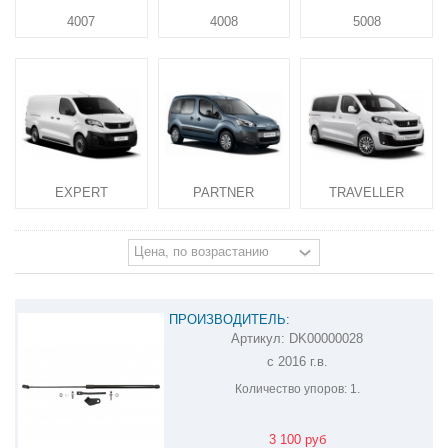
4007
4008
5008
EXPERT
PARTNER
TRAVELLER
ПРОИЗВОДИТЕЛЬ:
Артикул:
DK00000028
АМОРТИЗАТОР (УПОР) КАПОТА НА
с 2016 г.в.
PEUGEOT TRAVELLER DK00000028
Количество упоров:
1.
3 100 руб