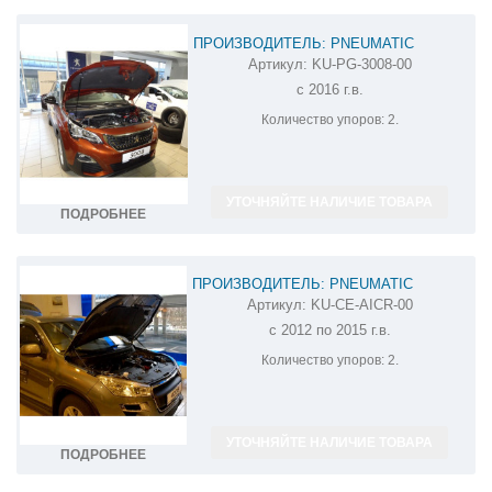
ПРОИЗВОДИТЕЛЬ: PNEUMATIC
Артикул:
KU-PG-3008-00
АМОРТИЗАТОР (УПОР) КАПОТА НА
с 2016 г.в.
PEUGEOT 3008 KU-PG-3008-00
Количество упоров:
2.
УТОЧНЯЙТЕ НАЛИЧИЕ ТОВАРА
ПОДРОБНЕЕ
ПРОИЗВОДИТЕЛЬ: PNEUMATIC
Артикул:
KU-CE-AICR-00
АМОРТИЗАТОР (УПОР) КАПОТА НА
с 2012 по 2015 г.в.
PEUGEOT 4008 KU-CE-AICR-00
Количество упоров:
2.
УТОЧНЯЙТЕ НАЛИЧИЕ ТОВАРА
ПОДРОБНЕЕ