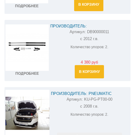
В КОРЗИНУ
ПОДРОБНЕЕ
ПРОИЗВОДИТЕЛЬ:
Артикул:
DB90000011
АМОРТИЗАТОРЫ (УПОРЫ) КАПОТА НА
с 2012 г.в.
PEUGEOT PARTNER DB90000011
Количество упоров:
2.
4 380 руб
В КОРЗИНУ
ПОДРОБНЕЕ
ПРОИЗВОДИТЕЛЬ: PNEUMATIC
Артикул:
KU-PG-PT00-00
АМОРТИЗАТОР (УПОР) КАПОТА НА
с 2008 г.в.
PEUGEOT PARTNER KU-PG-PT00-00
Количество упоров:
2.