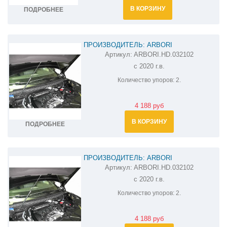
В КОРЗИНУ
ПОДРОБНЕЕ
ПРОИЗВОДИТЕЛЬ: ARBORI
Артикул:
ARBORI.HD.032102
АМОРТИЗАТОРЫ (УПОРЫ) КАПОТА НА
с 2020 г.в.
PEUGEOT 5008 ARBORI.HD.032102
Количество упоров:
2.
4 188 руб
В КОРЗИНУ
ПОДРОБНЕЕ
ПРОИЗВОДИТЕЛЬ: ARBORI
Артикул:
ARBORI.HD.032102
АМОРТИЗАТОРЫ (УПОРЫ) КАПОТА НА
с 2020 г.в.
PEUGEOT 3008 ARBORI.HD.032102
Количество упоров:
2.
4 188 руб