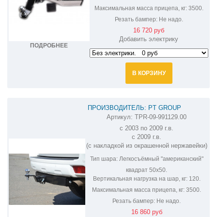
Максимальная масса прицепа, кг:
3500.
Резать бампер:
Не надо.
16 720 руб
Добавить электрику
ПОДРОБНЕЕ
В КОРЗИНУ
ПРОИЗВОДИТЕЛЬ: PT GROUP
Артикул:
TPR-09-991129.00
ФАРКОП НА TOYOTA LAND CRUISER
с 2003 по 2009 г.в.
PRADO TPR-09-991129.00
с 2009 г.в.
(с накладкой из окрашенной нержавейки)
Тип шара:
Легкосъёмный "американский"
квадрат 50х50.
Вертикальная нагрузка на шар, кг:
120.
Максимальная масса прицепа, кг:
3500.
Резать бампер:
Не надо.
16 860 руб