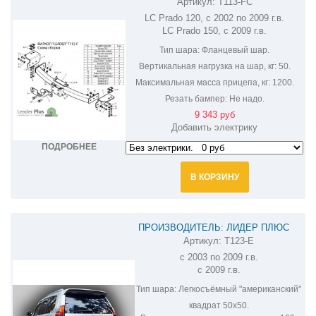
Артикул:
T113-FC
ФАРКОП НА TOYOTA LAND CRUISER
LC Prado 120, с 2002 по 2009 г.в.
PRADO 150,120 T113-FC
LC Prado 150, с 2009 г.в.
Тип шара:
Фланцевый шар.
Вертикальная нагрузка на шар, кг:
50.
Максимальная масса прицепа, кг:
1200.
Резать бампер:
Не надо.
9 343 руб
Добавить электрику
ПОДРОБНЕЕ
В КОРЗИНУ
ПРОИЗВОДИТЕЛЬ: ЛИДЕР ПЛЮС
Артикул:
T123-E
ФАРКОП НА TOYOTA LAND CRUISER
с 2003 по 2009 г.в.
PRADO T123-E
с 2009 г.в.
Тип шара:
Легкосъёмный "американский"
квадрат 50х50.