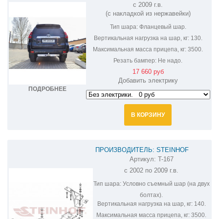
с 2009 г.в.
(с накладкой из нержавейки)
Тип шара:
Фланцевый шар.
Вертикальная нагрузка на шар, кг:
130.
Максимальная масса прицепа, кг:
3500.
Резать бампер:
Не надо.
17 660 руб
Добавить электрику
ПОДРОБНЕЕ
В КОРЗИНУ
ПРОИЗВОДИТЕЛЬ: STEINHOF
Артикул:
T-167
ФАРКОП НА TOYOTA LAND CRUISER
с 2002 по 2009 г.в.
PRADO 120 T-167
Тип шара:
Условно съемный шар (на двух
болтах).
Вертикальная нагрузка на шар, кг:
140.
Максимальная масса прицепа, кг:
3500.