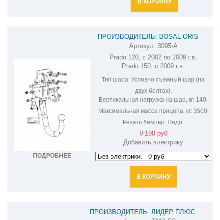
В КОРЗИНУ
ПРОИЗВОДИТЕЛЬ: BOSAL-ORIS
Артикул:
3095-A
ФАРКОП НА TOYOTA LAND CRUISER
Prado 120, с 2002 по 2009 г.в.
PRADO 3095-A
Prado 150, с 2009 г.в.
Тип шара:
Условно съемный шар (на
двух болтах).
Вертикальная нагрузка на шар, кг:
140.
Максимальная масса прицепа, кг:
3500.
Резать бампер:
Надо.
9 190 руб
Добавить электрику
ПОДРОБНЕЕ
В КОРЗИНУ
ПРОИЗВОДИТЕЛЬ: ЛИДЕР ПЛЮС