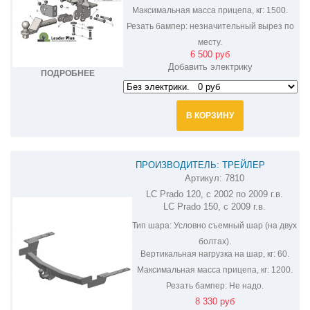
Максимальная масса прицепа, кг:
1500.
Резать бампер:
незначительный вырез по
месту.
6 500 руб
Добавить электрику
ПОДРОБНЕЕ
В КОРЗИНУ
ПРОИЗВОДИТЕЛЬ: ТРЕЙЛЕР
Артикул:
7810
ФАРКОП НА TOYOTA LAND CRUISER
LC Prado 120, с 2002 по 2009 г.в.
PRADO 150 7810
LC Prado 150, с 2009 г.в.
Тип шара:
Условно съемный шар (на двух
болтах).
Вертикальная нагрузка на шар, кг:
60.
Максимальная масса прицепа, кг:
1200.
Резать бампер:
Не надо.
8 330 руб