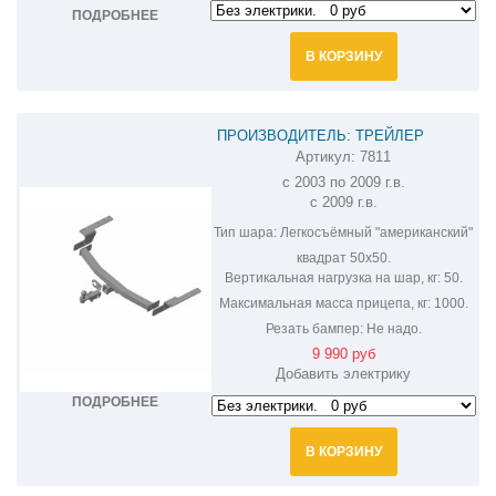
ПОДРОБНЕЕ
В КОРЗИНУ
ПРОИЗВОДИТЕЛЬ: ТРЕЙЛЕР
Артикул:
7811
ФАРКОП НА TOYOTA LAND CRUISER
с 2003 по 2009 г.в.
PRADO 7811
с 2009 г.в.
Тип шара:
Легкосъёмный "американский"
квадрат 50х50.
Вертикальная нагрузка на шар, кг:
50.
Максимальная масса прицепа, кг:
1000.
Резать бампер:
Не надо.
9 990 руб
Добавить электрику
ПОДРОБНЕЕ
В КОРЗИНУ