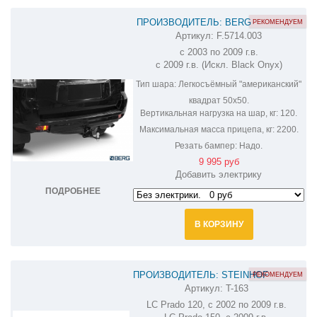
ПРОИЗВОДИТЕЛЬ: BERG
РЕКОМЕНДУЕМ
Артикул:
F.5714.003
ФАРКОП НА TOYOTA LAND CRUISER
с 2003 по 2009 г.в.
PRADO F.5714.003
с 2009 г.в. (Искл. Black Onyx)
Тип шара:
Легкосъёмный "американский"
квадрат 50х50.
Вертикальная нагрузка на шар, кг:
120.
Максимальная масса прицепа, кг:
2200.
Резать бампер:
Надо.
9 995 руб
Добавить электрику
ПОДРОБНЕЕ
В КОРЗИНУ
ПРОИЗВОДИТЕЛЬ: STEINHOF
РЕКОМЕНДУЕМ
Артикул:
T-163
ФАРКОП НА TOYOTA LAND CRUISER
LC Prado 120, с 2002 по 2009 г.в.
PRADO 120,150 T-163