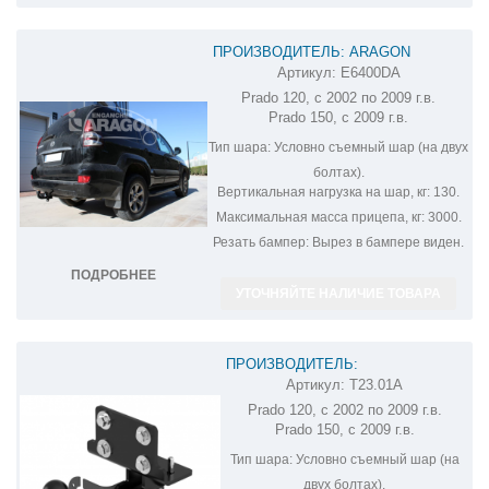
ПРОИЗВОДИТЕЛЬ: ARAGON
Артикул:
E6400DA
ФАРКОП НА TOYOTA LAND CRUISER
Prado 120, с 2002 по 2009 г.в.
PRADO E6400DA
Prado 150, с 2009 г.в.
Тип шара:
Условно съемный шар (на двух
болтах).
Вертикальная нагрузка на шар, кг:
130.
Максимальная масса прицепа, кг:
3000.
Резать бампер:
Вырез в бампере виден.
ПОДРОБНЕЕ
УТОЧНЯЙТЕ НАЛИЧИЕ ТОВАРА
ПРОИЗВОДИТЕЛЬ:
Артикул:
T23.01A
ФАРКОП НА LAND CRUISER PRADO
Prado 120, с 2002 по 2009 г.в.
T23.01A
Prado 150, с 2009 г.в.
Тип шара:
Условно съемный шар (на
двух болтах).