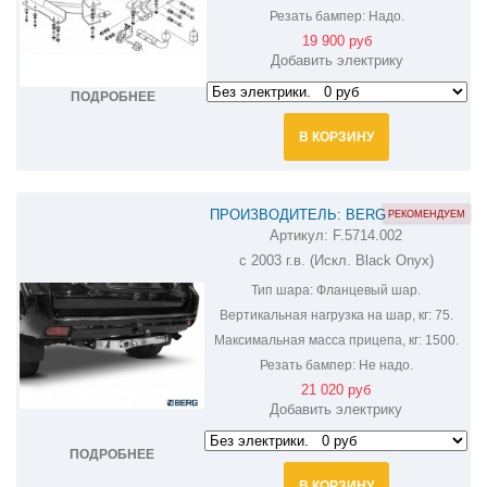
Резать бампер:
Надо.
19 900 руб
Добавить электрику
ПОДРОБНЕЕ
В КОРЗИНУ
ПРОИЗВОДИТЕЛЬ: BERG
РЕКОМЕНДУЕМ
Артикул:
F.5714.002
ФАРКОП НА TOYOTA LAND CRUISER
с 2003 г.в. (Искл. Black Onyx)
PRADO F.5714.002
Тип шара:
Фланцевый шар.
Вертикальная нагрузка на шар, кг:
75.
Максимальная масса прицепа, кг:
1500.
Резать бампер:
Не надо.
21 020 руб
Добавить электрику
ПОДРОБНЕЕ
В КОРЗИНУ