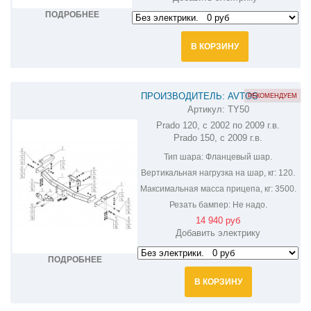
ПОДРОБНЕЕ
В КОРЗИНУ
ПРОИЗВОДИТЕЛЬ: AVTOS
РЕКОМЕНДУЕМ
Артикул:
TY50
ФАРКОП НА TOYOTA LAND CRUISER
Prado 120, с 2002 по 2009 г.в.
PRADO TY50
Prado 150, с 2009 г.в.
Тип шара:
Фланцевый шар.
Вертикальная нагрузка на шар, кг:
120.
Максимальная масса прицепа, кг:
3500.
Резать бампер:
Не надо.
14 940 руб
Добавить электрику
ПОДРОБНЕЕ
В КОРЗИНУ