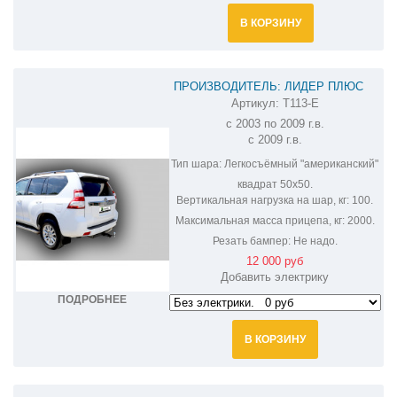
В КОРЗИНУ
ПРОИЗВОДИТЕЛЬ: ЛИДЕР ПЛЮС
Артикул:
T113-E
ФАРКОП НА TOYOTA LAND CRUISER
с 2003 по 2009 г.в.
PRADO T113-E
с 2009 г.в.
Тип шара:
Легкосъёмный "американский"
квадрат 50х50.
Вертикальная нагрузка на шар, кг:
100.
Максимальная масса прицепа, кг:
2000.
Резать бампер:
Не надо.
12 000 руб
Добавить электрику
ПОДРОБНЕЕ
В КОРЗИНУ