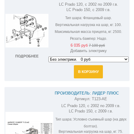
LC Prado 120, с 2002 по 2009 г.в.
LAND CRUISER PRADO 92529-FE
LC Prado 150, с 2009 г.в.
Тип шара:
Фланцевый шар.
Вертикальная нагрузка на шар, кг:
100.
Максимальная масса прицепа, кг:
2500.
Резать бампер:
Надо.
6 035 руб
7 100 руб
Добавить электрику
ПОДРОБНЕЕ
В КОРЗИНУ
ПРОИЗВОДИТЕЛЬ: ЛИДЕР ПЛЮС
Артикул:
T123-AE
ФАРКОП НА TOYOTA LAND CRUISER
LC Prado 120, с 2002 по 2009 г.в.
PRADO 150,120 T123-AE
LC Prado 150, с 2009 г.в.
Тип шара:
Условно съемный шар (на двух
болтах).
Вертикальная нагрузка на шар, кг:
75.