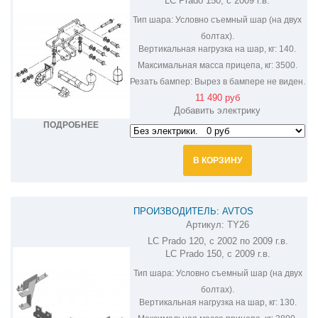
LC Prado 150, с 2009 г.в.
Тип шара:
Условно съемный шар (на двух
болтах).
Вертикальная нагрузка на шар, кг:
140.
Максимальная масса прицепа, кг:
3500.
Резать бампер:
Вырез в бампере не виден.
11 490 руб
Добавить электрику
ПОДРОБНЕЕ
В КОРЗИНУ
ПРОИЗВОДИТЕЛЬ: AVTOS
Артикул:
TY26
ФАРКОП НА TOYOTA LAND CRUISER
LC Prado 120, с 2002 по 2009 г.в.
PRADO 120,150 TY26
LC Prado 150, с 2009 г.в.
Тип шара:
Условно съемный шар (на двух
болтах).
Вертикальная нагрузка на шар, кг:
130.