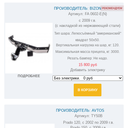
ПРОИЗВОДИТЕЛЬ: BIZON
РЕКОМЕНДУЕМ
Артикул:
FA 0602-E(N)
ФАРКОП НА LAND CRUISER PRADO 120,
с 2009 г.в.
150 FA 0602-E(N)
(c накладкой из нержавеющей стали)
Тип шара:
Легкосъёмный "американский"
квадрат 50х50.
Вертикальная нагрузка на шар, кг:
120.
Максимальная масса прицепа, кг:
3000.
Резать бампер:
Не надо.
15 800 руб
Добавить электрику
ПОДРОБНЕЕ
В КОРЗИНУ
ПРОИЗВОДИТЕЛЬ: AVTOS
Артикул:
TY50B
ФАРКОП НА TOYOTA LAND CRUISER
Prado 120, с 2002 по 2009 г.в.
PRADO TY50B
Prado 150, с 2009 г.в.