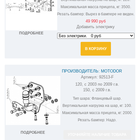
Максимальная масса прицепа, кг:
3500.
Резать бампер:
Вырез в бампере не виден.
49 990 руб
Добавить электрику
ПОДРОБНЕЕ
В КОРЗИНУ
ПРОИЗВОДИТЕЛЬ: MOTODOR
Артикул:
92513-F
ФАРКОП НА TOYOTA LAND CRUISER
120, с 2003 по 2009 г.в.
PRADO 92513-F
150, с 2009 г.в.
Тип шара:
Фланцевый шар.
Вертикальная нагрузка на шар, кг:
100.
Максимальная масса прицепа, кг:
2000.
Резать бампер:
Надо.
ПОДРОБНЕЕ
УТОЧНЯЙТЕ НАЛИЧИЕ ТОВАРА