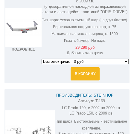
с 2009 г.в.
(с декоративной накладкой из нержавеющей
стали и светящейся пластиной "ORIS DRIVE")
Тип шара:
Условно съемный шар (на двух болтах).
Вертикальная нагрузка на шар, кг:
75.
Максимальная масса прицепа, кг:
1500.
Резать бампер:
Не надо.
29 290 руб
ПОДРОБНЕЕ
Добавить электрику
В КОРЗИНУ
ПРОИЗВОДИТЕЛЬ: STEINHOF
Артикул:
T-169
ФАРКОП НА TOYOTA LAND CRUISER
LC Prado 120, с 2002 по 2009 г.в.
PRADO 120,150 T-169
LC Prado 150, с 2009 г.в.
Тип шара:
Быстросъёмный вертикальное
крепление.
Вертикальная нагрузка на шар, кг:
120.