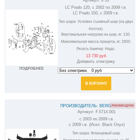
Артикул:
0 53
ФАРКОП НА TOYOTA LAND CRUISER
LC Prado 120, с 2002 по 2009 г.в.
PRADO 120,150 0 53
LC Prado 150, с 2009 г.в.
Тип шара:
Условно съемный шар (на двух
болтах).
Вертикальная нагрузка на шар, кг:
130.
Максимальная масса прицепа, кг:
2800.
Резать бампер:
Надо.
13 730 руб
Добавить электрику
ПОДРОБНЕЕ
В КОРЗИНУ
ПРОИЗВОДИТЕЛЬ: BERG
РЕКОМЕНДУЕМ
Артикул:
F.5714.001
ФАРКОП НА TOYOTA LAND CRUISER
с 2003 по 2009 г.в.
PRADO F.5714.001
с 2009 г.в. (Искл. Black Onyx)
Тип шара:
Фланцевый шар.