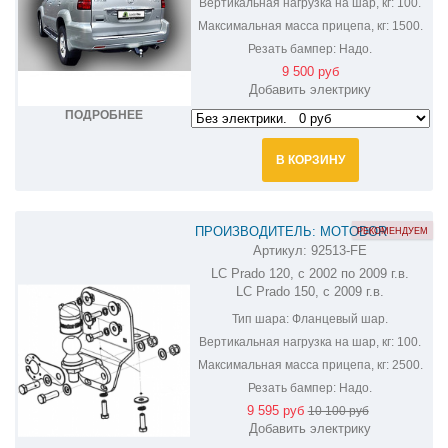
Вертикальная нагрузка на шар, кг:
100.
Максимальная масса прицепа, кг:
1500.
Резать бампер:
Надо.
9 500 руб
Добавить электрику
ПОДРОБНЕЕ
В КОРЗИНУ
ПРОИЗВОДИТЕЛЬ: MOTODOR
РЕКОМЕНДУЕМ
Артикул:
92513-FE
ФАРКОП НА TOYOTA LAND CRUISER
LC Prado 120, с 2002 по 2009 г.в.
PRADO 92513-FE
LC Prado 150, с 2009 г.в.
Тип шара:
Фланцевый шар.
Вертикальная нагрузка на шар, кг:
100.
Максимальная масса прицепа, кг:
2500.
Резать бампер:
Надо.
9 595 руб
10 100 руб
Добавить электрику