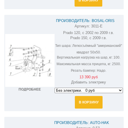
В КОРЗИНУ
ПРОИЗВОДИТЕЛЬ: BOSAL-ORIS
Артикул:
3011-E
ФАРКОП НА TOYOTA LAND CRUISER
Prado 120, с 2002 по 2009 г.в.
PRADO 3011-E
Prado 150, с 2009 г.в.
Тип шара:
Легкосъёмный "американский"
квадрат 50х50.
Вертикальная нагрузка на шар, кг:
100.
Максимальная масса прицепа, кг:
2500.
Резать бампер:
Надо.
13 390 руб
Добавить электрику
ПОДРОБНЕЕ
В КОРЗИНУ
ПРОИЗВОДИТЕЛЬ: AUTO-HAK