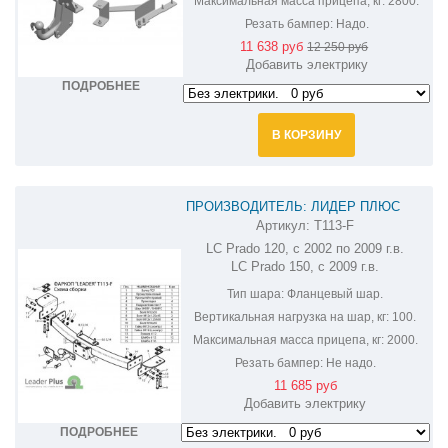
Максимальная масса прицепа, кг:
2800.
Резать бампер:
Надо.
11 638 руб
12 250 руб
Добавить электрику
ПОДРОБНЕЕ
В КОРЗИНУ
ПРОИЗВОДИТЕЛЬ: ЛИДЕР ПЛЮС
Артикул:
T113-F
ФАРКОП НА TOYOTA LAND CRUISER
LC Prado 120, с 2002 по 2009 г.в.
PRADO 150,120 T113-F
LC Prado 150, с 2009 г.в.
Тип шара:
Фланцевый шар.
Вертикальная нагрузка на шар, кг:
100.
Максимальная масса прицепа, кг:
2000.
Резать бампер:
Не надо.
11 685 руб
Добавить электрику
ПОДРОБНЕЕ