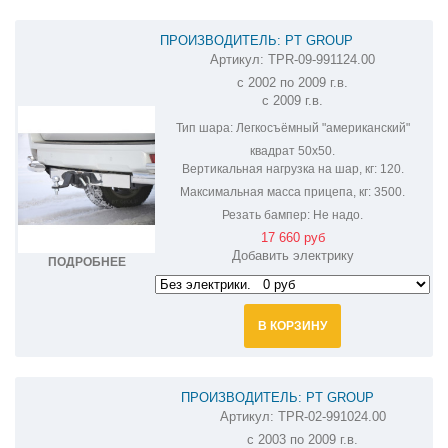
ПРОИЗВОДИТЕЛЬ: PT GROUP
Артикул:
TPR-09-991124.00
ФАРКОП НА TOYOTA LAND CRUISER PRADO
с 2002 по 2009 г.в.
150 TPR991101/TPR-09-991124.00
с 2009 г.в.
Тип шара:
Легкосъёмный "американский"
квадрат 50х50.
Вертикальная нагрузка на шар, кг:
120.
Максимальная масса прицепа, кг:
3500.
Резать бампер:
Не надо.
17 660 руб
Добавить электрику
ПОДРОБНЕЕ
В КОРЗИНУ
ПРОИЗВОДИТЕЛЬ: PT GROUP
Артикул:
TPR-02-991024.00
ФАРКОП НА TOYOTA LAND CRUISER
с 2003 по 2009 г.в.
PRADO TPR-02-991024.00