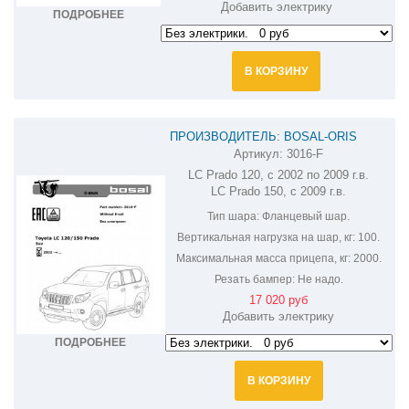
Добавить электрику
ПОДРОБНЕЕ
В КОРЗИНУ
ПРОИЗВОДИТЕЛЬ: BOSAL-ORIS
Артикул:
3016-F
ФАРКОП НА TOYOTA LAND CRUISER
LC Prado 120, с 2002 по 2009 г.в.
PRADO 120,150 3016-F
LC Prado 150, с 2009 г.в.
Тип шара:
Фланцевый шар.
Вертикальная нагрузка на шар, кг:
100.
Максимальная масса прицепа, кг:
2000.
Резать бампер:
Не надо.
17 020 руб
Добавить электрику
ПОДРОБНЕЕ
В КОРЗИНУ