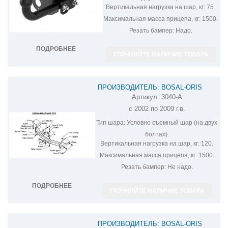
Вертикальная нагрузка на шар, кг:
75.
Максимальная масса прицепа, кг:
1500.
Резать бампер:
Надо.
ПОДРОБНЕЕ
УТОЧНЯЙТЕ НАЛИЧИЕ ТОВАРА
ПРОИЗВОДИТЕЛЬ: BOSAL-ORIS
Артикул:
3040-A
ФАРКОП НА TOYOTA LAND CRUISER
с 2002 по 2009 г.в.
PRADO 120 3040-A
Тип шара:
Условно съемный шар (на двух
болтах).
Вертикальная нагрузка на шар, кг:
120.
Максимальная масса прицепа, кг:
1500.
Резать бампер:
Не надо.
ПОДРОБНЕЕ
УТОЧНЯЙТЕ НАЛИЧИЕ ТОВАРА
ПРОИЗВОДИТЕЛЬ: BOSAL-ORIS