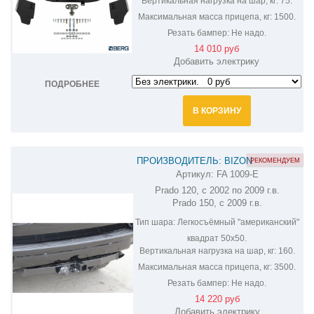
Вертикальная нагрузка на шар, кг:
75.
Максимальная масса прицепа, кг:
1500.
Резать бампер:
Не надо.
14 010 руб
Добавить электрику
ПОДРОБНЕЕ
В КОРЗИНУ
ПРОИЗВОДИТЕЛЬ: BIZON
РЕКОМЕНДУЕМ
Артикул:
FA 1009-E
ФАРКОП НА LAND CRUISER PRADO
Prado 120, с 2002 по 2009 г.в.
120,150 FA 1009-E
Prado 150, с 2009 г.в.
Тип шара:
Легкосъёмный "американский"
квадрат 50х50.
Вертикальная нагрузка на шар, кг:
160.
Максимальная масса прицепа, кг:
3500.
Резать бампер:
Не надо.
14 220 руб
Добавить электрику