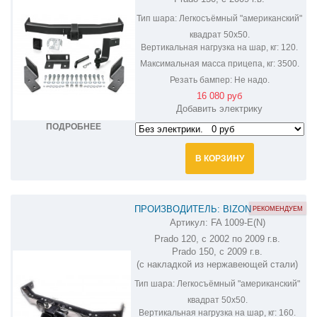
Тип шара:
Легкосъёмный "американский"
квадрат 50х50.
Вертикальная нагрузка на шар, кг:
120.
Максимальная масса прицепа, кг:
3500.
Резать бампер:
Не надо.
16 080 руб
Добавить электрику
ПОДРОБНЕЕ
В КОРЗИНУ
ПРОИЗВОДИТЕЛЬ: BIZON
РЕКОМЕНДУЕМ
Артикул:
FA 1009-E(N)
ФАРКОП НА LAND CRUISER PRADO
Prado 120, с 2002 по 2009 г.в.
120,150 FA 1009-E(N)
Prado 150, с 2009 г.в.
(c накладкой из нержавеющей стали)
Тип шара:
Легкосъёмный "американский"
квадрат 50х50.
Вертикальная нагрузка на шар, кг:
160.