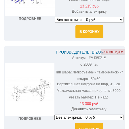
13 215 руб
Добавить электрику
ПОДРОБНЕЕ
В КОРЗИНУ
ПРОИЗВОДИТЕЛЬ: BIZON
РЕКОМЕНДУЕМ
Артикул:
FA 0602-E
ФАРКОП НА LAND CRUISER PRADO
с 2009 г.в.
120, 150 FA 0602-E
Тип шара:
Легкосъёмный "американский"
квадрат 50х50.
Вертикальная нагрузка на шар, кг:
120.
Максимальная масса прицепа, кг:
3000.
Резать бампер:
Не надо.
13 300 руб
Добавить электрику
ПОДРОБНЕЕ