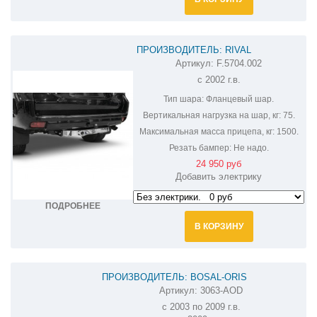
ПРОИЗВОДИТЕЛЬ: RIVAL
Артикул:
F.5704.002
ФАРКОП НА TOYOTA LAND CRUISER
с 2002 г.в.
PRADO F.5704.002
Тип шара:
Фланцевый шар.
Вертикальная нагрузка на шар, кг:
75.
Максимальная масса прицепа, кг:
1500.
Резать бампер:
Не надо.
24 950 руб
Добавить электрику
ПОДРОБНЕЕ
В КОРЗИНУ
ПРОИЗВОДИТЕЛЬ: BOSAL-ORIS
Артикул:
3063-AOD
ФАРКОП НА TOYOTA LAND CRUISER PRADO
с 2003 по 2009 г.в.
3063-AOD