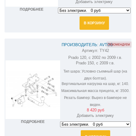
Добавить электрику
ПОДРОБНЕЕ
В КОРЗИНУ
ПРОИЗВОДИТЕЛЬ: AVTOS
РЕКОМЕНДУЕМ
Артикул:
TY42
ФАРКОП НА TOYOTA LAND CRUISER
Prado 120, с 2002 по 2009 г.в.
PRADO TY42
Prado 150, с 2009 г.в.
Тип шара:
Условно съемный шар (на
двух болтах).
Вертикальная нагрузка на шар, кг:
140.
Максимальная масса прицепа, кг:
3500.
Резать бампер:
Вырез в бампере не
виден.
8 420 руб
Добавить электрику
ПОДРОБНЕЕ