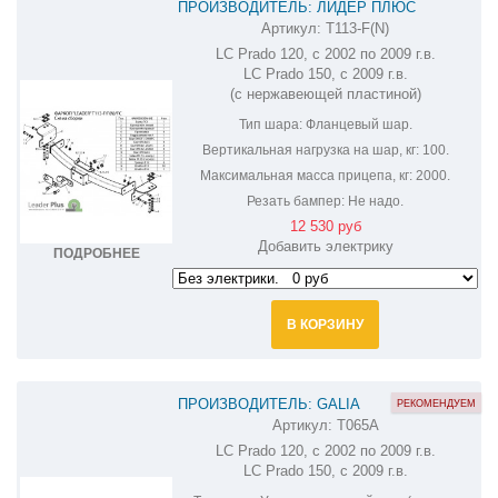
ПРОИЗВОДИТЕЛЬ: ЛИДЕР ПЛЮС
Артикул:
T113-F(N)
ФАРКОП УЛУЧШЕННЫЙ НА TOYOTA LAND
LC Prado 120, с 2002 по 2009 г.в.
CRUISER PRADO 150,120 T113-F(N)
LC Prado 150, с 2009 г.в.
(с нержавеющей пластиной)
Тип шара:
Фланцевый шар.
Вертикальная нагрузка на шар, кг:
100.
Максимальная масса прицепа, кг:
2000.
Резать бампер:
Не надо.
12 530 руб
Добавить электрику
ПОДРОБНЕЕ
В КОРЗИНУ
ПРОИЗВОДИТЕЛЬ: GALIA
РЕКОМЕНДУЕМ
Артикул:
T065A
ОЦИНКОВАННЫЙ ФАРКОП НА TOYOTA LAND
LC Prado 120, с 2002 по 2009 г.в.
CRUISER PRADO 120,150 T065A
LC Prado 150, с 2009 г.в.