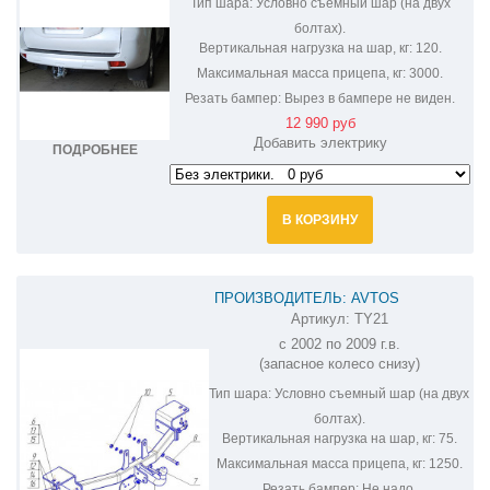
Тип шара:
Условно съемный шар (на двух
болтах).
Вертикальная нагрузка на шар, кг:
120.
Максимальная масса прицепа, кг:
3000.
Резать бампер:
Вырез в бампере не виден.
12 990 руб
Добавить электрику
ПОДРОБНЕЕ
В КОРЗИНУ
ПРОИЗВОДИТЕЛЬ: AVTOS
Артикул:
TY21
ФАРКОП НА TOYOTA LAND CRUISER
с 2002 по 2009 г.в.
PRADO 120 TY21
(запасное колесо снизу)
Тип шара:
Условно съемный шар (на двух
болтах).
Вертикальная нагрузка на шар, кг:
75.
Максимальная масса прицепа, кг:
1250.
Резать бампер:
Не надо.