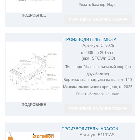
Резать бампер:
Надо.
ПОДРОБНЕЕ
УТОЧНЯЙТЕ НАЛИЧИЕ ТОВАРА
ПРОИЗВОДИТЕЛЬ: IMIOLA
Артикул:
CH/025
ФАРКОП НА CHRYSLER GRAND
с 2008 по 2015 г.в.
VOYAGER CH/025
(вкл. STOWn GO)
Тип шара:
Условно съемный шар (на
двух болтах).
Вертикальная нагрузка на шар, кг:
140.
Максимальная масса прицепа, кг:
2025.
Резать бампер:
Не надо.
ПОДРОБНЕЕ
УТОЧНЯЙТЕ НАЛИЧИЕ ТОВАРА
ПРОИЗВОДИТЕЛЬ: ARAGON
Артикул:
E1101AS
ФАРКОП НА CHRYSLER VOYAGER