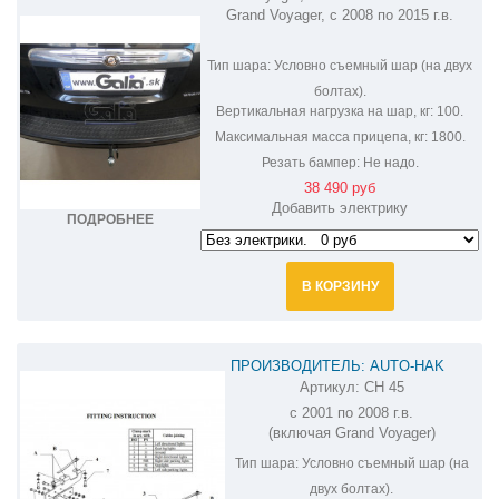
Grand Voyager, с 2008 по 2015 г.в.
Тип шара:
Условно съемный шар (на двух
болтах).
Вертикальная нагрузка на шар, кг:
100.
Максимальная масса прицепа, кг:
1800.
Резать бампер:
Не надо.
38 490 руб
Добавить электрику
ПОДРОБНЕЕ
В КОРЗИНУ
ПРОИЗВОДИТЕЛЬ: AUTO-HAK
Артикул:
CH 45
ФАРКОП НА CHRYSLER VOYAGER CH
с 2001 по 2008 г.в.
45
(включая Grand Voyager)
Тип шара:
Условно съемный шар (на
двух болтах).