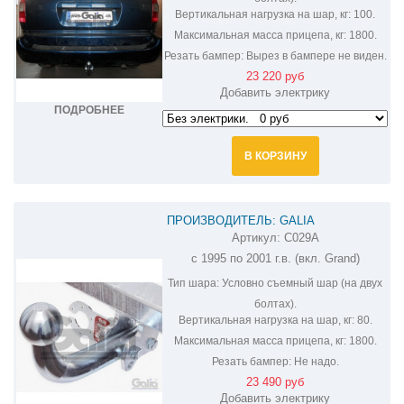
Вертикальная нагрузка на шар, кг:
100.
Максимальная масса прицепа, кг:
1800.
Резать бампер:
Вырез в бампере не виден.
23 220 руб
Добавить электрику
ПОДРОБНЕЕ
В КОРЗИНУ
ПРОИЗВОДИТЕЛЬ: GALIA
Артикул:
C029A
ОЦИНКОВАННЫЙ ФАРКОП НА
с 1995 по 2001 г.в. (вкл. Grand)
CHRYSLER VOYAGER C029A
Тип шара:
Условно съемный шар (на двух
болтах).
Вертикальная нагрузка на шар, кг:
80.
Максимальная масса прицепа, кг:
1800.
Резать бампер:
Не надо.
23 490 руб
Добавить электрику