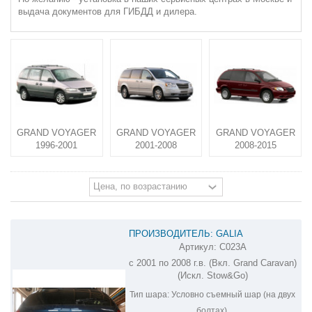
выдача документов для ГИБДД и дилера.
GRAND VOYAGER
GRAND VOYAGER
GRAND VOYAGER
1996-2001
2001-2008
2008-2015
ПРОИЗВОДИТЕЛЬ: GALIA
Артикул:
C023A
ОЦИНКОВАННЫЙ ФАРКОП НА
с 2001 по 2008 г.в. (Вкл. Grand Caravan)
CHRYSLER VOYAGER C023A
(Искл. Stow&Go)
Тип шара:
Условно съемный шар (на двух
болтах).