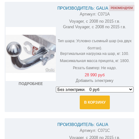
ПРОИЗВОДИТЕЛЬ: GALIA
РЕКОМЕНДУЕМ
Артикул:
C071A
ОЦИНКОВАННЫЙ ФАРКОП НА
Voyager, с 2008 по 2015 г.в.
CHRYSLER VOYAGER C071A
Grand Voyager, с 2008 по 2015 г.в.
Тип шара:
Условно съемный шар (на двух
болтах).
Вертикальная нагрузка на шар, кг:
100.
Максимальная масса прицепа, кг:
1800.
Резать бампер:
Не надо.
28 990 руб
Добавить электрику
ПОДРОБНЕЕ
В КОРЗИНУ
ПРОИЗВОДИТЕЛЬ: GALIA
Артикул:
C071C
ОЦИНКОВАННЫЙ ФАРКОП НА
Voyager, с 2008 по 2015 г.в.
CHRYSLER VOYAGER C071C