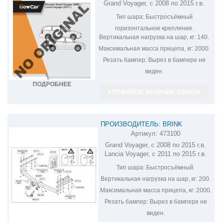
Grand Voyager, с 2008 по 2015 г.в.
E1101AS
Тип шара:
Быстросъёмный
горизонтальное крепление.
Вертикальная нагрузка на шар, кг:
140.
Максимальная масса прицепа, кг:
2000.
Резать бампер:
Вырез в бампере не
виден.
ПОДРОБНЕЕ
УТОЧНЯЙТЕ НАЛИЧИЕ ТОВАРА
ПРОИЗВОДИТЕЛЬ: BRINK
Артикул:
473100
ФАРКОП НА CHRYSLER GRAND
Grand Voyager, с 2008 по 2015 г.в.
VOYAGER 473100
Lancia Voyager, с 2011 по 2015 г.в.
Тип шара:
Быстросъёмный.
Вертикальная нагрузка на шар, кг:
200.
Максимальная масса прицепа, кг:
2000.
Резать бампер:
Вырез в бампере не
виден.