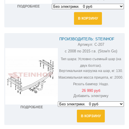
ПОДРОБНЕЕ
В КОРЗИНУ
ПРОИЗВОДИТЕЛЬ: STEINHOF
Артикул:
C-207
ФАРКОП НА CHRYSLER GRAND
с 2008 по 2015 г.в. (Stow'n Go)
VOYAGER C-207
Тип шара:
Условно съемный шар (на
двух болтах).
Вертикальная нагрузка на шар, кг:
130.
Максимальная масса прицепа, кг:
2000.
Резать бампер:
Надо.
26 990 руб
Добавить электрику
ПОДРОБНЕЕ
В КОРЗИНУ