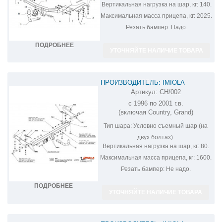
Вертикальная нагрузка на шар, кг:
140.
Максимальная масса прицепа, кг:
2025.
Резать бампер:
Надо.
ПОДРОБНЕЕ
УТОЧНЯЙТЕ НАЛИЧИЕ ТОВАРА
ПРОИЗВОДИТЕЛЬ: IMIOLA
Артикул:
CH/002
ФАРКОП НА CHRYSLER GRAND
с 1996 по 2001 г.в.
VOYAGER CH/002
(включая Country, Grand)
Тип шара:
Условно съемный шар (на
двух болтах).
Вертикальная нагрузка на шар, кг:
80.
Максимальная масса прицепа, кг:
1600.
Резать бампер:
Не надо.
ПОДРОБНЕЕ
УТОЧНЯЙТЕ НАЛИЧИЕ ТОВАРА