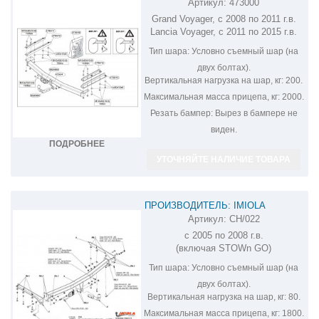
Артикул:
473000
ФАРКОП НА CHRYSLER GRAND
Grand Voyager, с 2008 по 2011 г.в.
VOYAGER 473000
Lancia Voyager, с 2011 по 2015 г.в.
Тип шара:
Условно съемный шар (на
двух болтах).
Вертикальная нагрузка на шар, кг:
200.
Максимальная масса прицепа, кг:
2000.
Резать бампер:
Вырез в бампере не
виден.
ПОДРОБНЕЕ
УТОЧНЯЙТЕ НАЛИЧИЕ ТОВАРА
ПРОИЗВОДИТЕЛЬ: IMIOLA
Артикул:
CH/022
ФАРКОП НА CHRYSLER GRAND
с 2005 по 2008 г.в.
VOYAGER CH/022
(включая STOWn GO)
Тип шара:
Условно съемный шар (на
двух болтах).
Вертикальная нагрузка на шар, кг:
80.
Максимальная масса прицепа, кг:
1800.