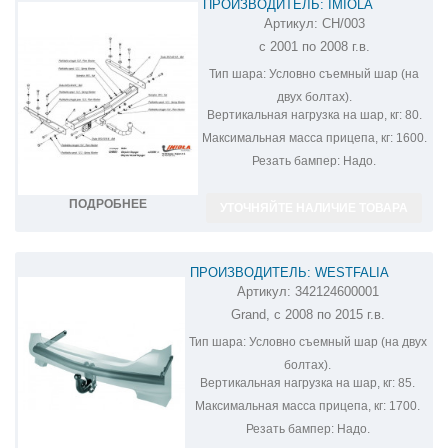
ПРОИЗВОДИТЕЛЬ: IMIOLA
Артикул:
CH/003
ФАРКОП НА CHRYSLER GRAND
с 2001 по 2008 г.в.
VOYAGER CH/003
Тип шара:
Условно съемный шар (на
двух болтах).
Вертикальная нагрузка на шар, кг:
80.
Максимальная масса прицепа, кг:
1600.
Резать бампер:
Надо.
ПОДРОБНЕЕ
УТОЧНЯЙТЕ НАЛИЧИЕ ТОВАРА
ПРОИЗВОДИТЕЛЬ: WESTFALIA
Артикул:
342124600001
ФАРКОП НА CHRYSLER VOYAGER
Grand, с 2008 по 2015 г.в.
GRAND 342124600001
Тип шара:
Условно съемный шар (на двух
болтах).
Вертикальная нагрузка на шар, кг:
85.
Максимальная масса прицепа, кг:
1700.
Резать бампер:
Надо.