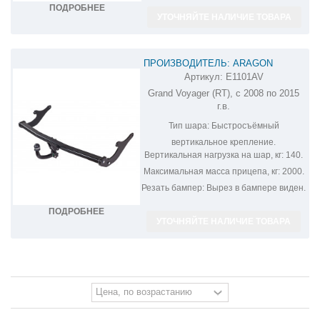
ПОДРОБНЕЕ
УТОЧНЯЙТЕ НАЛИЧИЕ ТОВАРА
ПРОИЗВОДИТЕЛЬ: ARAGON
Артикул:
E1101AV
ФАРКОП НА CHRYSLER VOYAGER
Grand Voyager (RT), с 2008 по 2015
E1101AV
г.в.
Тип шара:
Быстросъёмный
вертикальное крепление.
Вертикальная нагрузка на шар, кг:
140.
Максимальная масса прицепа, кг:
2000.
Резать бампер:
Вырез в бампере виден.
ПОДРОБНЕЕ
УТОЧНЯЙТЕ НАЛИЧИЕ ТОВАРА