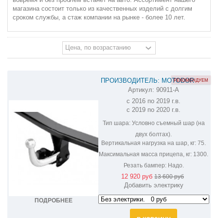
магазина состоит только из качественных изделий с долгим
сроком службы, а стаж компании на рынке - более 10 лет.
ПРОИЗВОДИТЕЛЬ: MOTODOR
РЕКОМЕНДУЕМ
Артикул:
90911-A
ФАРКОП НА HYUNDAI ELANTRA
с 2016 по 2019 г.в.
90911-A
с 2019 по 2020 г.в.
Тип шара:
Условно съемный шар (на
двух болтах).
Вертикальная нагрузка на шар, кг:
75.
Максимальная масса прицепа, кг:
1300.
Резать бампер:
Надо.
12 920 руб
13 600 руб
Добавить электрику
ПОДРОБНЕЕ