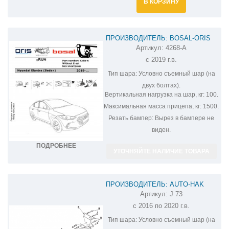
В КОРЗИНУ
ПРОИЗВОДИТЕЛЬ: BOSAL-ORIS
Артикул:
4268-A
ФАРКОП НА HYUNDAI ELANTRA 4268-
с 2019 г.в.
A
Тип шара:
Условно съемный шар (на
двух болтах).
Вертикальная нагрузка на шар, кг:
100.
Максимальная масса прицепа, кг:
1500.
Резать бампер:
Вырез в бампере не
виден.
ПОДРОБНЕЕ
УТОЧНЯЙТЕ НАЛИЧИЕ ТОВАРА
ПРОИЗВОДИТЕЛЬ: AUTO-HAK
Артикул:
J 73
ФАРКОП НА HYUNDAI ELANTRA J 73
с 2016 по 2020 г.в.
Тип шара:
Условно съемный шар (на