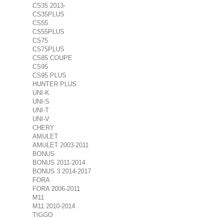
CS35 2013-
CS35PLUS
CS55
CS55PLUS
CS75
CS75PLUS
CS85 COUPE
CS95
CS95 PLUS
HUNTER PLUS
UNI-K
UNI-S
UNI-T
UNI-V
CHERY
AMULET
AMULET 2003-2011
BONUS
BONUS 2011-2014
BONUS 3 2014-2017
FORA
FORA 2006-2011
M11
M11 2010-2014
TIGGO