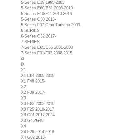
5-Series E39 1995-2003
5-Series E60/E61 2003-2010
5-Series F10/F11 2010-2016
5-Series G30 2016-
5-Series F07 Gran Turismo 2009-
6-SERIES
6-Series G32 2017-
7-SERIES
7-Series E65/E66 2001-2008
7-Series F01/F02 2008-2015
i3
iX
X1
X1 E84 2009-2015
X1 F48 2015-
X2
X2 F39 2017-
X3
X3 E83 2003-2010
X3 F25 2010-2017
X3 G01 2017-2024
X3 G45/G48
X4
X4 F26 2014-2018
X4 G02 2018-