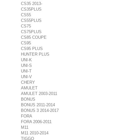
CS35 2013-
CS35PLUS
CS55
CS55PLUS
CS75
CS75PLUS
CS85 COUPE
CS95
CS95 PLUS
HUNTER PLUS
UNI-K
UNI-S
UNI-T
UNI-V
CHERY
AMULET
AMULET 2003-2011
BONUS
BONUS 2011-2014
BONUS 3 2014-2017
FORA
FORA 2006-2011
M11
M11 2010-2014
TIGGO