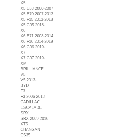
X5
X5 E53 2000-2007
X5 E70 2007-2013
X5 F15 2013-2018
X5 G05 2018-
X6
X6 E71 2008-2014
X6 F16 2014-2019
X6 G06 2019-
X7
X7 G07 2019-
XM
BRILLIANCE
V5
V5 2013-
BYD
F3
F3 2006-2013
CADILLAC
ESCALADE
SRX
SRX 2009-2016
XT5
CHANGAN
CS35