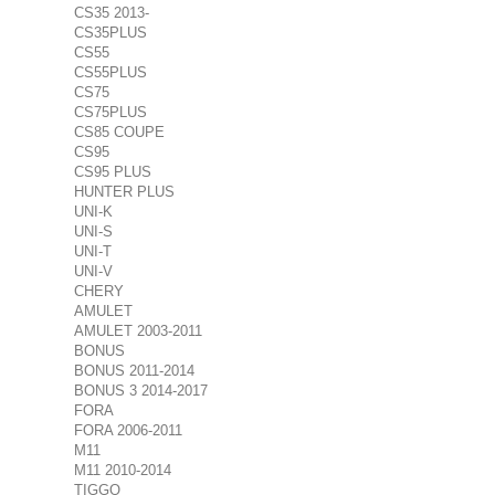
CS35 2013-
CS35PLUS
CS55
CS55PLUS
CS75
CS75PLUS
CS85 COUPE
CS95
CS95 PLUS
HUNTER PLUS
UNI-K
UNI-S
UNI-T
UNI-V
CHERY
AMULET
AMULET 2003-2011
BONUS
BONUS 2011-2014
BONUS 3 2014-2017
FORA
FORA 2006-2011
M11
M11 2010-2014
TIGGO