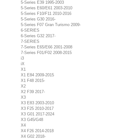
5-Series E39 1995-2003
5-Series E60/E61 2003-2010
5-Series F10/F11 2010-2016
5-Series G30 2016-
5-Series F07 Gran Turismo 2009-
6-SERIES
6-Series G32 2017-
7-SERIES
7-Series E65/E66 2001-2008
7-Series F01/F02 2008-2015
i3
iX
X1
X1 E84 2009-2015
X1 F48 2015-
X2
X2 F39 2017-
X3
X3 E83 2003-2010
X3 F25 2010-2017
X3 G01 2017-2024
X3 G45/G48
X4
X4 F26 2014-2018
X4 G02 2018-