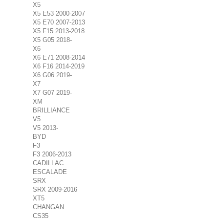
X5
X5 E53 2000-2007
X5 E70 2007-2013
X5 F15 2013-2018
X5 G05 2018-
X6
X6 E71 2008-2014
X6 F16 2014-2019
X6 G06 2019-
X7
X7 G07 2019-
XM
BRILLIANCE
V5
V5 2013-
BYD
F3
F3 2006-2013
CADILLAC
ESCALADE
SRX
SRX 2009-2016
XT5
CHANGAN
CS35