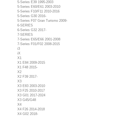
5-Series E39 1995-2003
5-Series E60/E61 2003-2010
5-Series F10/F11 2010-2016
5-Series G30 2016-
5-Series F07 Gran Turismo 2009-
6-SERIES
6-Series G32 2017-
7-SERIES
7-Series E65/E66 2001-2008
7-Series F01/F02 2008-2015
i3
iX
X1
X1 E84 2009-2015
X1 F48 2015-
X2
X2 F39 2017-
X3
X3 E83 2003-2010
X3 F25 2010-2017
X3 G01 2017-2024
X3 G45/G48
X4
X4 F26 2014-2018
X4 G02 2018-