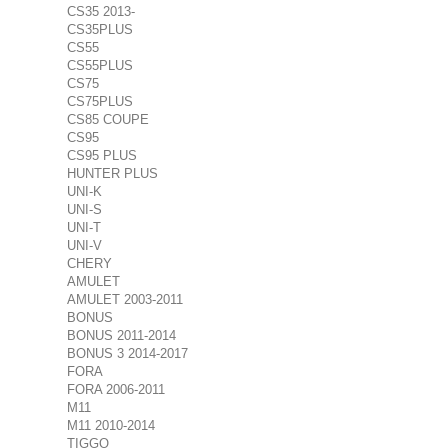
CS35 2013-
CS35PLUS
CS55
CS55PLUS
CS75
CS75PLUS
CS85 COUPE
CS95
CS95 PLUS
HUNTER PLUS
UNI-K
UNI-S
UNI-T
UNI-V
CHERY
AMULET
AMULET 2003-2011
BONUS
BONUS 2011-2014
BONUS 3 2014-2017
FORA
FORA 2006-2011
M11
M11 2010-2014
TIGGO