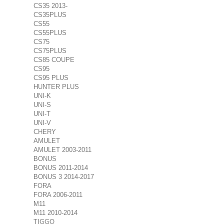
CS35 2013-
CS35PLUS
CS55
CS55PLUS
CS75
CS75PLUS
CS85 COUPE
CS95
CS95 PLUS
HUNTER PLUS
UNI-K
UNI-S
UNI-T
UNI-V
CHERY
AMULET
AMULET 2003-2011
BONUS
BONUS 2011-2014
BONUS 3 2014-2017
FORA
FORA 2006-2011
M11
M11 2010-2014
TIGGO