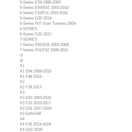
5-Series E39 1995-2003
5-Series E60/E61 2003-2010
5-Series F10/F11 2010-2016
5-Series G30 2016-
5-Series F07 Gran Turismo 2009-
6-SERIES
6-Series G32 2017-
7-SERIES
7-Series E65/E66 2001-2008
7-Series F01/F02 2008-2015
i3
iX
X1
X1 E84 2009-2015
X1 F48 2015-
X2
X2 F39 2017-
X3
X3 E83 2003-2010
X3 F25 2010-2017
X3 G01 2017-2024
X3 G45/G48
X4
X4 F26 2014-2018
X4 G02 2018-