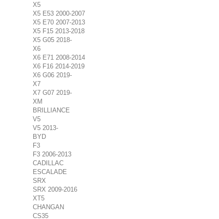
X5
X5 E53 2000-2007
X5 E70 2007-2013
X5 F15 2013-2018
X5 G05 2018-
X6
X6 E71 2008-2014
X6 F16 2014-2019
X6 G06 2019-
X7
X7 G07 2019-
XM
BRILLIANCE
V5
V5 2013-
BYD
F3
F3 2006-2013
CADILLAC
ESCALADE
SRX
SRX 2009-2016
XT5
CHANGAN
CS35