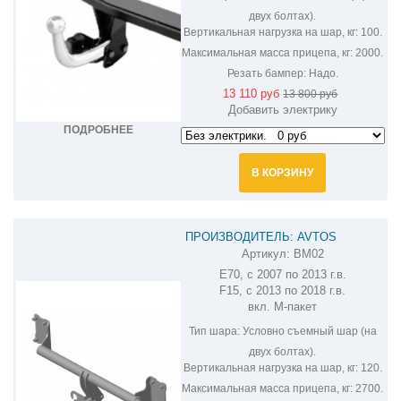
двух болтах).
Вертикальная нагрузка на шар, кг:
100.
Максимальная масса прицепа, кг:
2000.
Резать бампер:
Надо.
13 110 руб
13 800 руб
Добавить электрику
ПОДРОБНЕЕ
В КОРЗИНУ
ПРОИЗВОДИТЕЛЬ: AVTOS
Артикул:
BM02
ФАРКОП НА BMW X5 BM02
E70, c 2007 по 2013 г.в.
F15, с 2013 по 2018 г.в.
вкл. М-пакет
Тип шара:
Условно съемный шар (на
двух болтах).
Вертикальная нагрузка на шар, кг:
120.
Максимальная масса прицепа, кг:
2700.