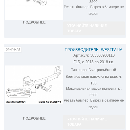
3500.
Резать бампер:
Вырез в бампере не
виден.
ПОДРОБНЕЕ
УТОЧНЯЙТЕ НАЛИЧИЕ
ТОВАРА
ПРОИЗВОДИТЕЛЬ: WESTFALIA
ОРИГИНАЛ
Артикул:
303368900113
ФАРКОП НА BMW X5 303368900113
F15, с 2013 по 2018 г.в.
Тип шара:
Быстросъёмный.
Вертикальная нагрузка на шар, кг:
150.
Максимальная масса прицепа, кг:
3500.
Резать бампер:
Вырез в бампере не
виден.
ПОДРОБНЕЕ
УТОЧНЯЙТЕ НАЛИЧИЕ
ТОВАРА