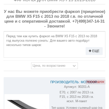
У нас Вы можете приобрести фаркоп (прицепное)
для BMW X5 F15 с 2013 по 2018 г.в. по отличной
цене и с оперативной доставкой. +7(499)347-14-31
- Звоните!
Перед тем как купить фаркоп на BMW X5 F15 с 2013 по 2018
год выпуска полезно узнать: Для вашего авто подойдут
несколько типов шаров:
ЕЩЕ
ПРОИЗВОДИТЕЛЬ: MOTODOR
РЕКОМЕНДУЕМ
Артикул:
90201-A
ФАРКОП НА BMW X5 90201-A
E70, c 2007 по 2013 г.в.
F15, с 2013 по 2018 г.в.
искл. M-пакет
Тип шара:
Условно съемный шар (на