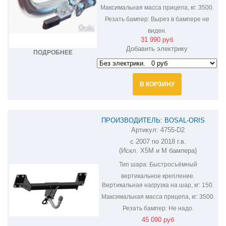
Максимальная масса прицепа, кг:
3500.
Резать бампер:
Вырез в бампере не
виден.
31 990 руб
Добавить электрику
ПОДРОБНЕЕ
В КОРЗИНУ
ПРОИЗВОДИТЕЛЬ: BOSAL-ORIS
Артикул:
4755-D2
ФАРКОП НА BMW X5 4755-D2
с 2007 по 2018 г.в.
(Искл. X5M и M бампера)
Тип шара:
Быстросъёмный
вертикальное крепление.
Вертикальная нагрузка на шар, кг:
150.
Максимальная масса прицепа, кг:
3500.
Резать бампер:
Не надо.
45 090 руб