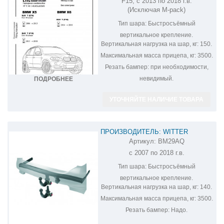
F15, с 2013 по 2018 г.в.
(Исключая M-pack)
Тип шара:
Быстросъёмный
вертикальное крепление.
Вертикальная нагрузка на шар, кг:
150.
Максимальная масса прицепа, кг:
3500.
Резать бампер:
при необходимости,
невидимый.
ПОДРОБНЕЕ
УТОЧНЯЙТЕ НАЛИЧИЕ ТОВАРА
ПРОИЗВОДИТЕЛЬ: WITTER
Артикул:
BM29AQ
ФАРКОП НА BMW X5 BM29AQ
с 2007 по 2018 г.в.
Тип шара:
Быстросъёмный
вертикальное крепление.
Вертикальная нагрузка на шар, кг:
140.
Максимальная масса прицепа, кг:
3500.
Резать бампер:
Надо.