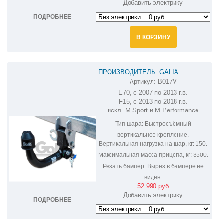
Добавить электрику
ПОДРОБНЕЕ
В КОРЗИНУ
ПРОИЗВОДИТЕЛЬ: GALIA
Артикул:
B017V
ОЦИНКОВАННЫЙ ФАРКОП НА BMW
E70, с 2007 по 2013 г.в.
X5 B017V
F15, с 2013 по 2018 г.в.
искл. M Sport и M Performance
Тип шара:
Быстросъёмный
вертикальное крепление.
Вертикальная нагрузка на шар, кг:
150.
Максимальная масса прицепа, кг:
3500.
Резать бампер:
Вырез в бампере не
виден.
52 990 руб
Добавить электрику
ПОДРОБНЕЕ