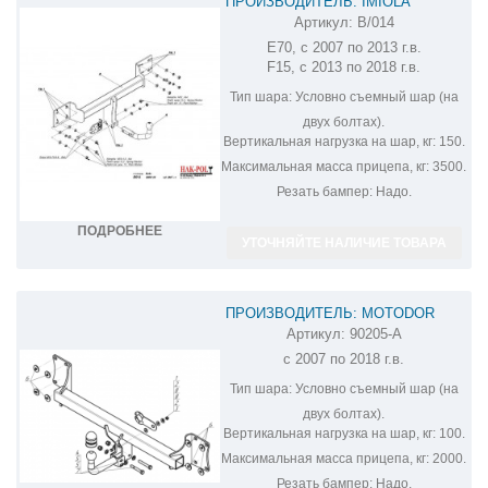
ПРОИЗВОДИТЕЛЬ: IMIOLA
Артикул:
B/014
ФАРКОП НА BMW X5 B/014
E70, с 2007 по 2013 г.в.
F15, с 2013 по 2018 г.в.
Тип шара:
Условно съемный шар (на
двух болтах).
Вертикальная нагрузка на шар, кг:
150.
Максимальная масса прицепа, кг:
3500.
Резать бампер:
Надо.
ПОДРОБНЕЕ
УТОЧНЯЙТЕ НАЛИЧИЕ ТОВАРА
ПРОИЗВОДИТЕЛЬ: MOTODOR
Артикул:
90205-A
ОЦИНКОВАННЫЙ ФАРКОП НА BMW
с 2007 по 2018 г.в.
X5 90205-A
Тип шара:
Условно съемный шар (на
двух болтах).
Вертикальная нагрузка на шар, кг:
100.
Максимальная масса прицепа, кг:
2000.
Резать бампер:
Надо.