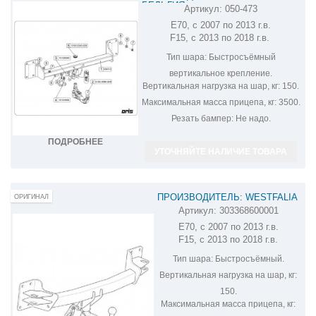
БЕЛЬГИЯ
Артикул:
050-473
ФАРКОП НА BMW X5 050-473
E70, с 2007 по 2013 г.в.
F15, с 2013 по 2018 г.в.
Тип шара:
Быстросъёмный
вертикальное крепление.
Вертикальная нагрузка на шар, кг:
150.
Максимальная масса прицепа, кг:
3500.
Резать бампер:
Не надо.
ПОДРОБНЕЕ
УТОЧНЯЙТЕ НАЛИЧИЕ ТОВАРА
ПРОИЗВОДИТЕЛЬ: WESTFALIA
ОРИГИНАЛ
Артикул:
303368600001
ФАРКОП НА BMW X5 303368600001
E70, с 2007 по 2013 г.в.
F15, с 2013 по 2018 г.в.
Тип шара:
Быстросъёмный.
Вертикальная нагрузка на шар, кг:
150.
Максимальная масса прицепа, кг: