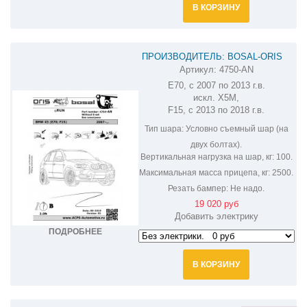
В КОРЗИНУ
ПРОИЗВОДИТЕЛЬ: BOSAL-ORIS
Артикул:
4750-AN
ФАРКОП НА BMW X5 4750-AN
E70, с 2007 по 2013 г.в.
искл. X5M,
F15, с 2013 по 2018 г.в.
Тип шара:
Условно съемный шар (на
двух болтах).
Вертикальная нагрузка на шар, кг:
100.
Максимальная масса прицепа, кг:
2500.
Резать бампер:
Не надо.
19 020 руб
Добавить электрику
ПОДРОБНЕЕ
В КОРЗИНУ