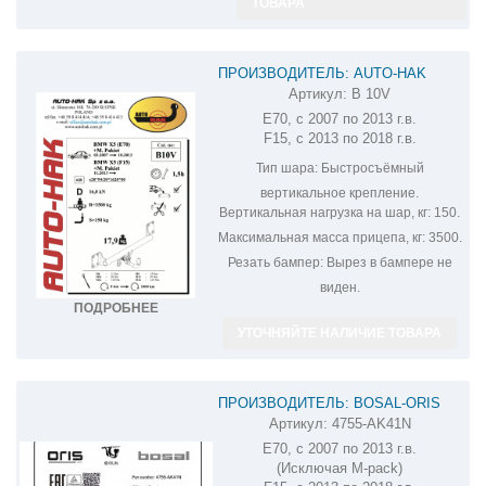
ТОВАРА
ПРОИЗВОДИТЕЛЬ: AUTO-HAK
Артикул:
B 10V
ФАРКОП НА BMW X5 B 10V
E70, с 2007 по 2013 г.в.
F15, с 2013 по 2018 г.в.
Тип шара:
Быстросъёмный
вертикальное крепление.
Вертикальная нагрузка на шар, кг:
150.
Максимальная масса прицепа, кг:
3500.
Резать бампер:
Вырез в бампере не
виден.
ПОДРОБНЕЕ
УТОЧНЯЙТЕ НАЛИЧИЕ ТОВАРА
ПРОИЗВОДИТЕЛЬ: BOSAL-ORIS
Артикул:
4755-AK41N
ФАРКОП НА BMW X5 4755-AK41N
E70, с 2007 по 2013 г.в.
(Исключая M-pack)