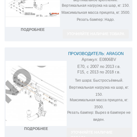
Вертикальная нагрузка на шар, кг:
150.
Максимальная масса прицепа, кг:
3500.
Резать бампер:
Надо.
ПОДРОБНЕЕ
УТОЧНЯЙТЕ НАЛИЧИЕ ТОВАРА
ПРОИЗВОДИТЕЛЬ: ARAGON
Артикул:
E0806BV
ФАРКОП НА BMW X5 E0806BV
E70, с 2007 по 2013 г.в.
F15, с 2013 по 2018 г.в.
Тип шара:
Быстросъёмный.
Вертикальная нагрузка на шар, кг:
150.
Максимальная масса прицепа, кг:
3500.
Резать бампер:
Вырез в бампере не
виден.
ПОДРОБНЕЕ
УТОЧНЯЙТЕ НАЛИЧИЕ