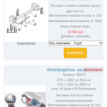
Тип шара:
Условно съемный шар (на
двух болтах).
Вертикальная нагрузка на шар, кг:
150.
Максимальная масса прицепа, кг:
3500.
Резать бампер:
Надо.
24 590 руб
Добавить электрику
ПОДРОБНЕЕ
В КОРЗИНУ
ПРОИЗВОДИТЕЛЬ: GALIA
РЕКОМЕНДУЕМ
Артикул:
B017C
ОЦИНКОВАННЫЙ ФАРКОП НА BMW X5
E70, с 2007 по 2013 г.в.
B017C
F15, с 2013 по 2018 г.в.
искл. M Sport и M Performance.
Тип шара:
Быстросъёмный
горизонтальное крепление.
Вертикальная нагрузка на шар, кг:
150.