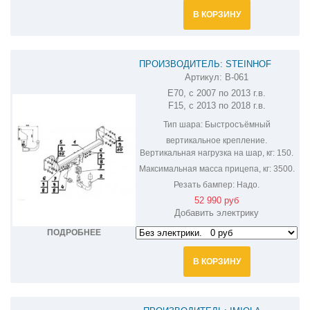
В КОРЗИНУ
ПРОИЗВОДИТЕЛЬ: STEINHOF
Артикул:
B-061
ФАРКОП НА BMW X5 B-061
E70, с 2007 по 2013 г.в.
F15, с 2013 по 2018 г.в.
Тип шара:
Быстросъёмный
вертикальное крепление.
Вертикальная нагрузка на шар, кг:
150.
Максимальная масса прицепа, кг:
3500.
Резать бампер:
Надо.
52 990 руб
Добавить электрику
ПОДРОБНЕЕ
В КОРЗИНУ