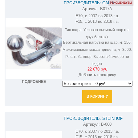
ПРОИЗВОДИТЕЛЬ: GALIA
РЕКОМЕНДУЕМ
Артикул:
B017A
ОЦИНКОВАННЫЙ ФАРКОП НА BMW
E70, с 2007 по 2013 г.в.
X5 B017A
F15, с 2013 по 2018 г.в.
Тип шара:
Условно съемный шар (на
двух болтах).
Вертикальная нагрузка на шар, кг:
150.
Максимальная масса прицепа, кг:
3500.
Резать бампер:
Вырез в бампере не
виден.
22 670 руб
Добавить электрику
ПОДРОБНЕЕ
В КОРЗИНУ
ПРОИЗВОДИТЕЛЬ: STEINHOF
Артикул:
B-060
ФАРКОП НА BMW X5 B-060
E70, с 2007 по 2013 г.в.
F15, с 2013 по 2018 г.в.