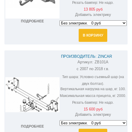
Резать бампер:
Не надо.
13 805 руб
Добавить электрику
ПОДРОБНЕЕ
В КОРЗИНУ
ПРОИЗВОДИТЕЛЬ: ZINCAR
Артикул:
ZB101A
ОЦИНКОВАННЫЙ ФАРКОП НА BMW
с 2007 по 2018 г.в.
X5 ZB101A
Тип шара:
Условно съемный шар (на
двух болтах).
Вертикальная нагрузка на шар, кг:
100.
Максимальная масса прицепа, кг:
2000.
Резать бампер:
Не надо.
15 600 руб
Добавить электрику
ПОДРОБНЕЕ