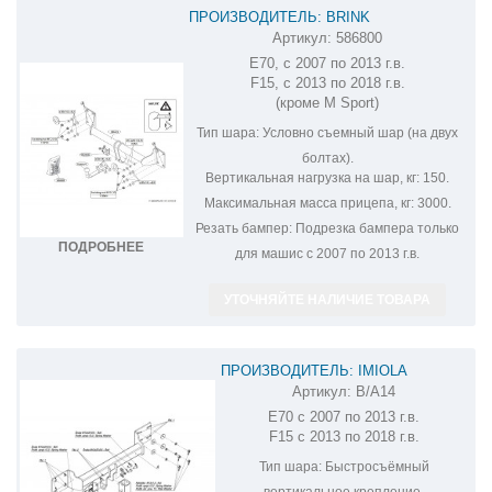
ПРОИЗВОДИТЕЛЬ: BRINK
Артикул:
586800
ФАРКОП НА BMW X5 586800
E70, с 2007 по 2013 г.в.
F15, с 2013 по 2018 г.в.
(кроме M Sport)
Тип шара:
Условно съемный шар (на двух
болтах).
Вертикальная нагрузка на шар, кг:
150.
Максимальная масса прицепа, кг:
3000.
Резать бампер:
Подрезка бампера только
ПОДРОБНЕЕ
для машис с 2007 по 2013 г.в.
УТОЧНЯЙТЕ НАЛИЧИЕ ТОВАРА
ПРОИЗВОДИТЕЛЬ: IMIOLA
Артикул:
B/A14
ФАРКОП НА BMW X5 B/A14
E70 с 2007 по 2013 г.в.
F15 с 2013 по 2018 г.в.
Тип шара:
Быстросъёмный
вертикальное крепление.