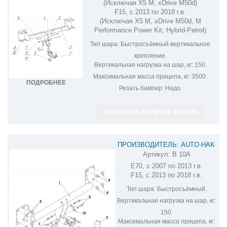
(Исключая X5 M, xDrive M50d)
F15, с 2013 по 2018 г.в.
(Исключая X5 M, xDrive M50d, M
Performance Power Kit, Hybrid-Petrol)
Тип шара:
Быстросъёмный вертикальное
крепление.
Вертикальная нагрузка на шар, кг:
150.
Максимальная масса прицепа, кг:
3500.
ПОДРОБНЕЕ
Резать бампер:
Надо.
УТОЧНЯЙТЕ НАЛИЧИЕ ТОВАРА
ПРОИЗВОДИТЕЛЬ: AUTO-HAK
Артикул:
B 10A
ФАРКОП НА BMW X5 B 10A
E70, с 2007 по 2013 г.в.
F15, с 2013 по 2018 г.в.
Тип шара:
Быстросъёмный.
Вертикальная нагрузка на шар, кг:
150.
Максимальная масса прицепа, кг: