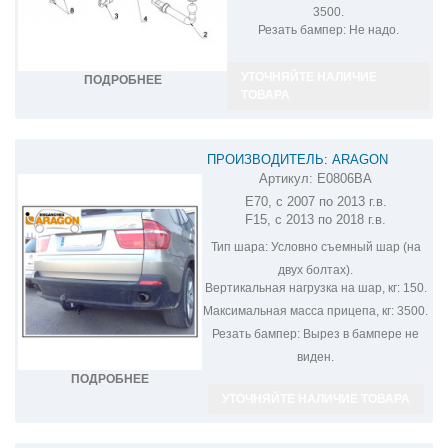
3500.
Резать бампер:
Не надо.
УТОЧНЯЙТЕ НАЛИЧИЕ
ПОДРОБНЕЕ
ТОВАРА
ПРОИЗВОДИТЕЛЬ: ARAGON
Артикул:
E0806BA
ФАРКОП НА BMW X5 E70 E0806BA
E70, с 2007 по 2013 г.в.
F15, с 2013 по 2018 г.в.
Тип шара:
Условно съемный шар (на
двух болтах).
Вертикальная нагрузка на шар, кг:
150.
Максимальная масса прицепа, кг:
3500.
Резать бампер:
Вырез в бампере не
виден.
ПОДРОБНЕЕ
УТОЧНЯЙТЕ НАЛИЧИЕ ТОВАРА