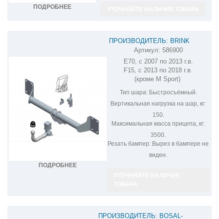
ПОДРОБНЕЕ
УТОЧНЯЙТЕ НАЛИЧИЕ ТОВАРА
ПРОИЗВОДИТЕЛЬ: BRINK
Артикул:
586900
ФАРКОП НА BMW X5 586900
E70, с 2007 по 2013 г.в.
F15, с 2013 по 2018 г.в.
(кроме M Sport)
Тип шара:
Быстросъёмный.
Вертикальная нагрузка на шар, кг:
150.
Максимальная масса прицепа, кг:
3500.
Резать бампер:
Вырез в бампере не
виден.
ПОДРОБНЕЕ
УТОЧНЯЙТЕ НАЛИЧИЕ
ТОВАРА
ПРОИЗВОДИТЕЛЬ: BOSAL-