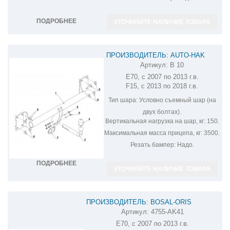
ПОДРОБНЕЕ
УТОЧНЯЙТЕ НАЛИЧИЕ ТОВАРА
ПРОИЗВОДИТЕЛЬ: AUTO-HAK
Артикул:
B 10
ФАРКОП НА BMW X5 B 10
E70, с 2007 по 2013 г.в.
F15, с 2013 по 2018 г.в.
Тип шара:
Условно съемный шар (на
двух болтах).
Вертикальная нагрузка на шар, кг:
150.
Максимальная масса прицепа, кг:
3500.
Резать бампер:
Надо.
ПОДРОБНЕЕ
УТОЧНЯЙТЕ НАЛИЧИЕ ТОВАРА
ПРОИЗВОДИТЕЛЬ: BOSAL-ORIS
Артикул:
4755-AK41
ФАРКОП НА BMW X5 E70/F15 4755-AK41
E70, с 2007 по 2013 г.в.