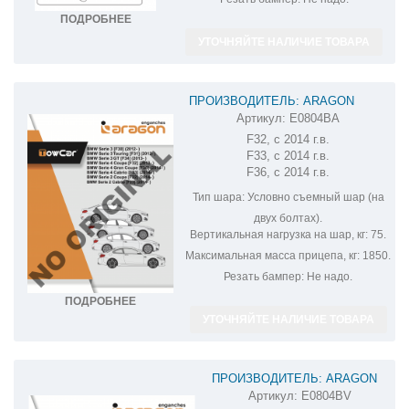
ПОДРОБНЕЕ
УТОЧНЯЙТЕ НАЛИЧИЕ ТОВАРА
ПРОИЗВОДИТЕЛЬ: ARAGON
Артикул:
E0804BA
ФАРКОП НА BMW 4 E0804BA
F32, с 2014 г.в.
F33, с 2014 г.в.
F36, с 2014 г.в.
Тип шара:
Условно съемный шар (на
двух болтах).
Вертикальная нагрузка на шар, кг:
75.
Максимальная масса прицепа, кг:
1850.
Резать бампер:
Не надо.
ПОДРОБНЕЕ
УТОЧНЯЙТЕ НАЛИЧИЕ ТОВАРА
ПРОИЗВОДИТЕЛЬ: ARAGON
Артикул:
E0804BV
ФАРКОП НА BMW 4 E0804BV