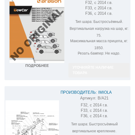
F32, с 2014 г.в.
F33, с 2014 г.в.
F36, с 2014 г.в.
Тип шара:
Быстросъёмный.
Вертикальная нагрузка на шар, кг:
75.
Максимальная масса прицепа, кг:
1850.
Резать бампер:
Не надо.
ПОДРОБНЕЕ
УТОЧНЯЙТЕ НАЛИЧИЕ
ТОВАРА
ПРОИЗВОДИТЕЛЬ: IMIOLA
Артикул:
B/A21
ФАРКОП НА BMW 4 B/A21
F32, с 2014 г.в.
F33, с 2014 г.в.
F36, с 2014 г.в.
Тип шара:
Быстросъёмный
вертикальное крепление.