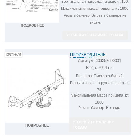
Вертикальная нагрузка на шар, кг:
100.
Максимальная масса прицепа, кг:
1900.
Резать бампер:
Вырез в бампере не
виден.
ПОДРОБНЕЕ
УТОЧНЯЙТЕ НАЛИЧИЕ ТОВАРА
ПРОИЗВОДИТЕЛЬ:
ОРИГИНАЛ
WESTFALIA
Артикул:
303352600001
ФАРКОП НА BMW 4 F32
F32, с 2014 г.в.
303352600001
Тип шара:
Быстросъёмный.
Вертикальная нагрузка на шар, кг:
75.
Максимальная масса прицепа, кг:
1800.
Резать бампер:
Не надо.
УТОЧНЯЙТЕ НАЛИЧИЕ
ПОДРОБНЕЕ
ТОВАРА