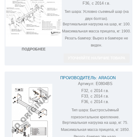
F36, с 2014 г.в.
Тип шара:
Условно съемный шар (на
двух болтах).
Вертикальная нагрузка на шар, кг:
100.
Максимальная масса прицепа, кг:
1900.
Резать бампер:
Вырез в бампере не
виден.
ПОДРОБНЕЕ
УТОЧНЯЙТЕ НАЛИЧИЕ ТОВАРА
ПРОИЗВОДИТЕЛЬ: ARAGON
Артикул:
E0804BS
ФАРКОП НА BMW 4 E0804BS
F32, с 2014 г.в.
F33, с 2014 г.в.
F36, с 2014 г.в.
Тип шара:
Быстросъёмный
горизонтальное крепление.
Вертикальная нагрузка на шар, кг:
75.
Максимальная масса прицепа, кг:
1850.
Резать бампер:
Не надо.