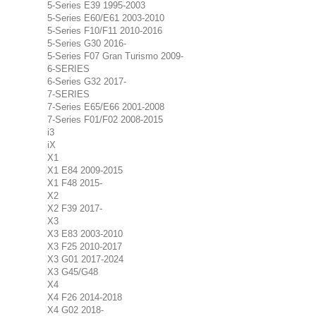
5-Series E39 1995-2003
5-Series E60/E61 2003-2010
5-Series F10/F11 2010-2016
5-Series G30 2016-
5-Series F07 Gran Turismo 2009-
6-SERIES
6-Series G32 2017-
7-SERIES
7-Series E65/E66 2001-2008
7-Series F01/F02 2008-2015
i3
iX
X1
X1 E84 2009-2015
X1 F48 2015-
X2
X2 F39 2017-
X3
X3 E83 2003-2010
X3 F25 2010-2017
X3 G01 2017-2024
X3 G45/G48
X4
X4 F26 2014-2018
X4 G02 2018-