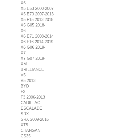
X5
X5 E53 2000-2007
X5 E70 2007-2013
X5 F15 2013-2018
X5 G05 2018-
X6
X6 E71 2008-2014
X6 F16 2014-2019
X6 G06 2019-
X7
X7 G07 2019-
XM
BRILLIANCE
V5
V5 2013-
BYD
F3
F3 2006-2013
CADILLAC
ESCALADE
SRX
SRX 2009-2016
XT5
CHANGAN
CS35