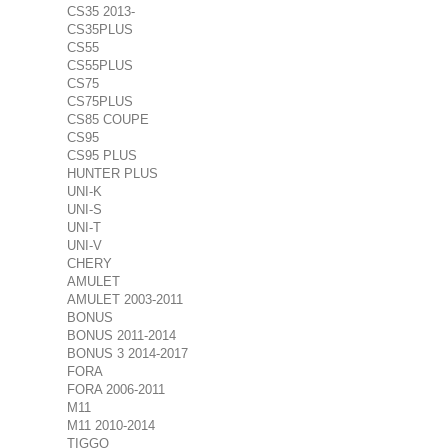
CS35 2013-
CS35PLUS
CS55
CS55PLUS
CS75
CS75PLUS
CS85 COUPE
CS95
CS95 PLUS
HUNTER PLUS
UNI-K
UNI-S
UNI-T
UNI-V
CHERY
AMULET
AMULET 2003-2011
BONUS
BONUS 2011-2014
BONUS 3 2014-2017
FORA
FORA 2006-2011
M11
M11 2010-2014
TIGGO