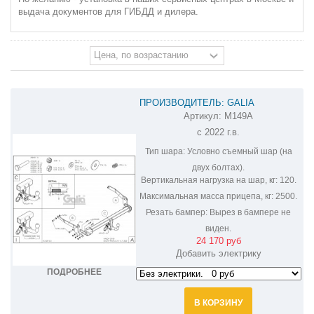
выдача документов для ГИБДД и дилера.
ПРОИЗВОДИТЕЛЬ: GALIA
Артикул:
M149A
ОЦИНКОВАННЫЙ ФАРКОП НА MAZDA
с 2022 г.в.
CX-60 M149A
Тип шара:
Условно съемный шар (на
двух болтах).
Вертикальная нагрузка на шар, кг:
120.
Максимальная масса прицепа, кг:
2500.
Резать бампер:
Вырез в бампере не
виден.
24 170 руб
Добавить электрику
ПОДРОБНЕЕ
В КОРЗИНУ