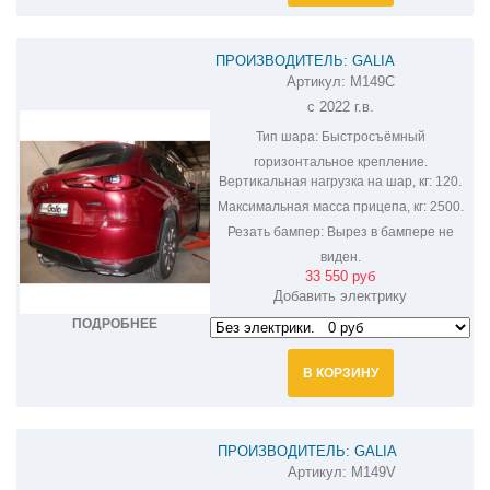
ПРОИЗВОДИТЕЛЬ: GALIA
Артикул:
M149C
ОЦИНКОВАННЫЙ ФАРКОП НА MAZDA
с 2022 г.в.
CX-60 M149C
Тип шара:
Быстросъёмный
горизонтальное крепление.
Вертикальная нагрузка на шар, кг:
120.
Максимальная масса прицепа, кг:
2500.
Резать бампер:
Вырез в бампере не
виден.
33 550 руб
Добавить электрику
ПОДРОБНЕЕ
В КОРЗИНУ
ПРОИЗВОДИТЕЛЬ: GALIA
Артикул:
M149V
ОЦИНКОВАННЫЙ ФАРКОП НА MAZDA