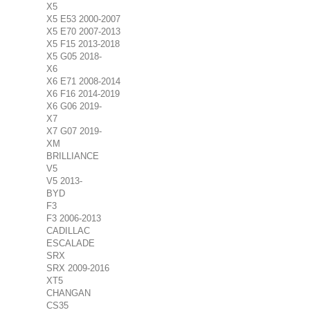
X5
X5 E53 2000-2007
X5 E70 2007-2013
X5 F15 2013-2018
X5 G05 2018-
X6
X6 E71 2008-2014
X6 F16 2014-2019
X6 G06 2019-
X7
X7 G07 2019-
XM
BRILLIANCE
V5
V5 2013-
BYD
F3
F3 2006-2013
CADILLAC
ESCALADE
SRX
SRX 2009-2016
XT5
CHANGAN
CS35