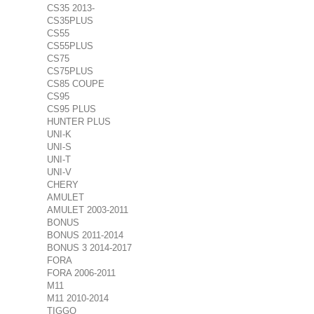
CS35 2013-
CS35PLUS
CS55
CS55PLUS
CS75
CS75PLUS
CS85 COUPE
CS95
CS95 PLUS
HUNTER PLUS
UNI-K
UNI-S
UNI-T
UNI-V
CHERY
AMULET
AMULET 2003-2011
BONUS
BONUS 2011-2014
BONUS 3 2014-2017
FORA
FORA 2006-2011
M11
M11 2010-2014
TIGGO