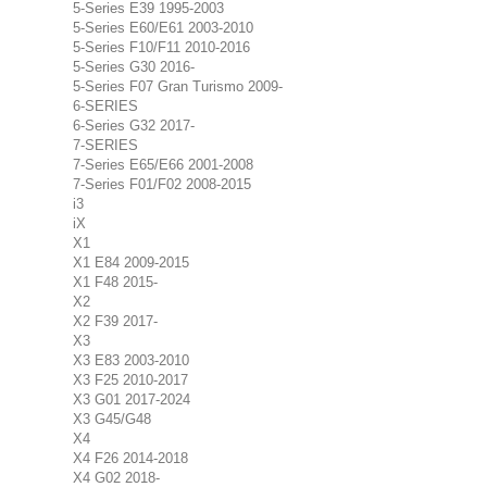
5-Series E39 1995-2003
5-Series E60/E61 2003-2010
5-Series F10/F11 2010-2016
5-Series G30 2016-
5-Series F07 Gran Turismo 2009-
6-SERIES
6-Series G32 2017-
7-SERIES
7-Series E65/E66 2001-2008
7-Series F01/F02 2008-2015
i3
iX
X1
X1 E84 2009-2015
X1 F48 2015-
X2
X2 F39 2017-
X3
X3 E83 2003-2010
X3 F25 2010-2017
X3 G01 2017-2024
X3 G45/G48
X4
X4 F26 2014-2018
X4 G02 2018-